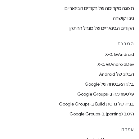
תצוגה מקדימה של הקודים הבינאריים
גיבוי קושחה
הקודים הבינאריים של מנהל ההתקן
המרכז
‫‎@Android ב-X
‫‎@AndroidDev ב-X
הבלוג של Android
בלוג האבטחה של Google
פלטפורמה ב-Google Groups
בנייה של גרסת Build ב-Google Groups
היסב (porting) ב-Google Groups
עזרה