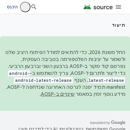
היכנס
תיעוד
החל משנת 2026, כדי להתאים למודל הפיתוח היציב שלנו
ולשמור על יציבות הפלטפורמה בסביבה העסקית,
נפרסם קוד מקור ב-AOSP ברבעון השני וברבעון הרביעי.
כדי ליצור ולתרום ל-AOSP, צריך להשתמש ב-
android-
latest-release
. הענף
android-latest-release
manifest תמיד יפנה לגרסה האחרונה שנדחפה ל-AOSP.
מידע נוסף זמין במאמר
שינויים ב-AOSP
.
‫Google משתמשת בטכנולוגיית AI כדי לתרגם תוכן