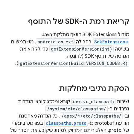
קריאת רמת ה-SDK של התוסף
מודול SDK Extensions חושף מחלקת Java‏
SdkExtensions
בחבילה
android.os.ext
. משתמשים
בשיטה
getExtensionVersion(int)
כדי לקרוא את
הגרסה של תוסף SDK (לדוגמה,
).
getExtensionVersion(Build.VERSION_CODES.R)
הסקת נתיבי מחלקות
שירות
derive_classpath
קורא וממזג קובצי הגדרות
נפרדים ב-
/system/etc/classpaths/
וב-
/apex/*/etc/classpaths/
. כל הגדרה מאחסנת
הודעת protobuf מ-
classpaths.proto
בפורמט בינארי
של proto. האלגוריתם המדויק למיזוג שקובע את הסדר של