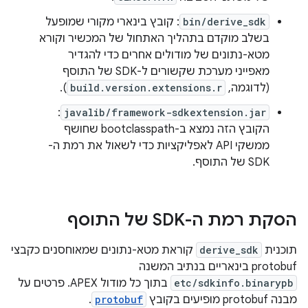
bin/derive_sdk
: קובץ בינארי מקורי שמופעל
בשלב מוקדם בתהליך האתחול של המכשיר וקורא
מטא-נתונים של מודולים אחרים כדי להגדיר
מאפייני מערכת שקשורים ל-SDK של התוסף
(לדוגמה,
build.version.extensions.r
).
:
javalib/framework-sdkextension.jar
הקובץ הזה נמצא ב-bootclasspath שחושף
ממשקי API לאפליקציות כדי לשאול את רמת ה-
SDK של התוסף.
הסקת רמת ה-SDK של התוסף
תוכנית
derive_sdk
קוראת מטא-נתונים שמאוחסנים כקבצי
protobuf בינאריים בנתיב המשנה
etc/sdkinfo.binarypb
בתוך כל מודול APEX. פרטים על
מבנה protobuf מופיעים בקובץ
protobuf
.