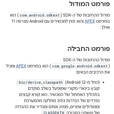
פורמט המודול
מודול ההרחבות של ה-SDK‏ (
com.android.sdkext
) הוא
בפורמט
APEX
והוא זמין למכשירים עם Android מגרסה 11
ואילך.
פורמט החבילה
(
com.google.android.sdkext
) הוא בפורמט
APEX
ומכיל
את הרכיבים הבאים:
(החל מ-Android 12)
bin/derive_classpath
:
קובץ בינארי מקורי שמופעל בשלב מוקדם
בתהליך האתחול של המכשיר. הוא קורא קבצים
נפרדים של הגדרות נתיב מחלקה מהמערכת
וממודולים אחרים, ממזג אותם ומגדיר את ההגדרה
של משתני הסביבה
CLASSPATH
.