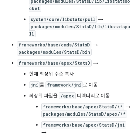
packages/modules/StatsD/lib/libstatsso
cket
system/core/libstats/pull
→
packages/modules/StatsD/lib/libstatspu
ll
frameworks/base/cmds/StatsD
→
packages/modules/StatsD/bin
frameworks/base/apex/StatsD
→
현재 최상위 수준 복사
jni
를
framework/jni
로 이동
최상위 파일을
/apex
디렉터리로 이동
frameworks/base/apex/StatsD/\*
→
packages/modules/StatsD/apex/\*
frameworks/base/apex/StatsD/jni
→