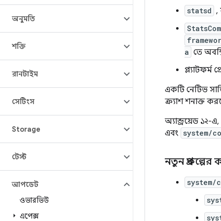
statsd
,
অনুমতি
StatsCo
framewo
শক্তি
a
তে অবস্
প্ল্যাটফর্
রানটাইম
একটি নেটিভ সার্
ক্র্যাশ শনাক্ত ক
সেটিংস
অ্যান্ড্রয়েড ১
Storage
এবং
system/co
টেস্ট
নতুন প্রকল্পের
system/c
আপডেট
sys
ওভারভিউ
এপেক্স
sys