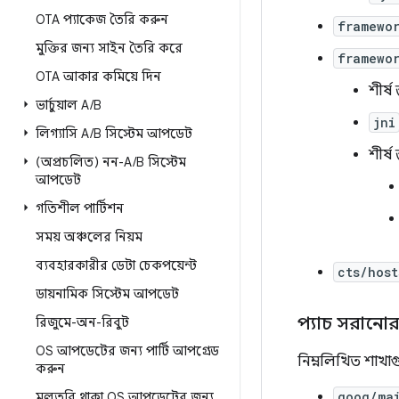
OTA প্যাকেজ তৈরি করুন
framewo
মুক্তির জন্য সাইন তৈরি করে
framewo
OTA আকার কমিয়ে দিন
শীর্
ভার্চুয়াল A
/
B
jni
লিগ্যাসি A
/
B সিস্টেম আপডেট
শীর্
(অপ্রচলিত) নন-A
/
B সিস্টেম
আপডেট
গতিশীল পার্টিশন
সময় অঞ্চলের নিয়ম
ব্যবহারকারীর ডেটা চেকপয়েন্ট
cts/host
ডায়নামিক সিস্টেম আপডেট
প্যাচ সরানোর
রিজুমে-অন-রিবুট
OS আপডেটের জন্য পার্টি আপগ্রেড
নিম্নলিখিত শাখাগ
করুন
goog/ma
মুলতুবি থাকা OS আপডেটের জন্য