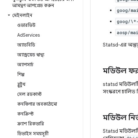
আমন্ত্রণ আপগ্রেড করুন
goog/ma
মেইনলাইন
goog/\*
ওভারভিউ
aosp/ma
Ad
Services
Statsd-এর অন্তর
অ্যাডবিডি
অ্যান্ড্রয়েড স্বাস্থ্য
অ্যাপসার্চ
মডিউল ফরম
শিল্প
statsd মডিউলট
ব্লুটুথ
সংস্করণে চালিত 
সেল ব্রডকাস্ট
কনফিগার অবকাঠামো
কনক্রিপ্ট
মডিউল নির
ক্র্যাশ রিকভারি
Statsd মডিউলটি
ডিভাইস সময়সূচী