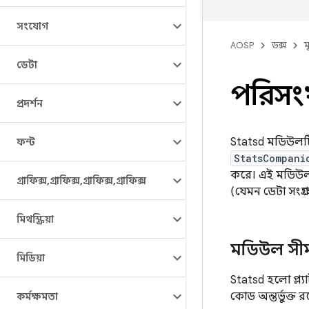
সংযোগ
AOSP
ডক্স
ম
ডেটা
পরিসংখ
প্রদর্শন
Statsd মডিউলটিতে
ফন্ট
StatsCompani
করে। এই মডিউলট
গ্রাফিক্স
,
গ্রাফিক্স
,
গ্রাফিক্স
,
গ্রাফিক্স
(যেমন ডেটা সংগ্র
মিথস্ক্রিয়া
মডিউল সীম
মিডিয়া
Statsd হলো প্ল্য
কোড অন্তর্ভুক্ত র
কর্মক্ষমতা