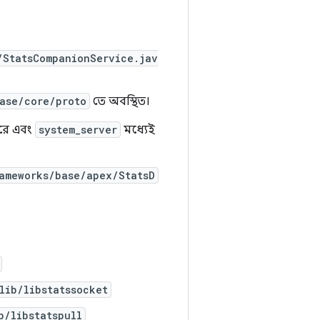
/StatsCompanionService.jav
ase/core/proto
তে অবস্থিত।
ারে এবং
system_server
মধ্যেই
ameworks/base/apex/StatsD
lib/libstatssocket
b/libstatspull