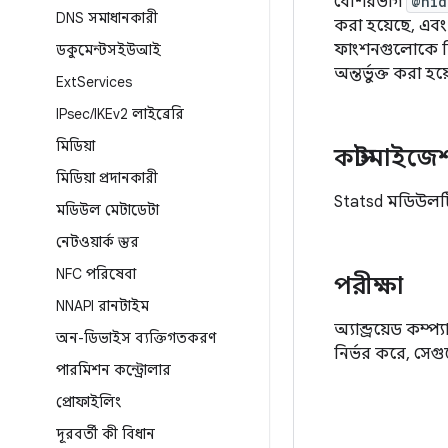
বেশিরভাগ
@hid
DNS সমাধানকারী
করা হয়েছে, এবং
ফাংশনগুলোকে রি
ডকুমেন্টসইউআই
অন্তর্ভুক্ত করা হয
Ext
Services
IPsec
/
IKEv2 লাইব্রেরি
মিডিয়া
কাস্টমাইজে
মিডিয়া প্রদানকারী
Statsd মডিউলটি
মডিউল মেটাডেটা
নেটওয়ার্ক স্তর
NFC পরিষেবা
পরীক্ষা
NNAPI রানটাইম
অ্যান্ড্রয়েড কম
অন-ডিভাইস ব্যক্তিগতকরণ
নির্ভর করে, সে
পারমিশন কন্ট্রোলার
প্রোফাইলিং
দূরবর্তী কী বিধান