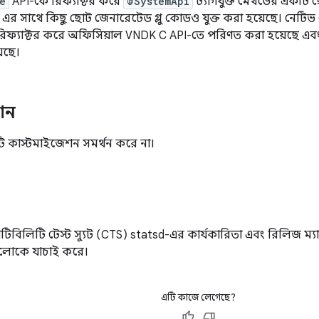
e
API-কে রিফ্যাক্টর করে
@SystemApi
ট্যাগযুক্ত মেথডের একটি 
 এর সাথে কিছু ছোট জেনারেটেড গ্লু কোডও যুক্ত করা হয়েছে। নেটিভ
ফ্যাক্টর করে অফিসিয়াল VNDK C API-তে পরিণত করা হয়েছে এবং
়েছে।
শন
 কাস্টমাইজেশন সমর্থন করে না।
্প্যাটিবিলিটি টেস্ট স্যুট (CTS) statsd-এর কার্যকারিতা এবং রিলিজ
গুলোকে যাচাই করে।
এটি কাজে লেগেছে?