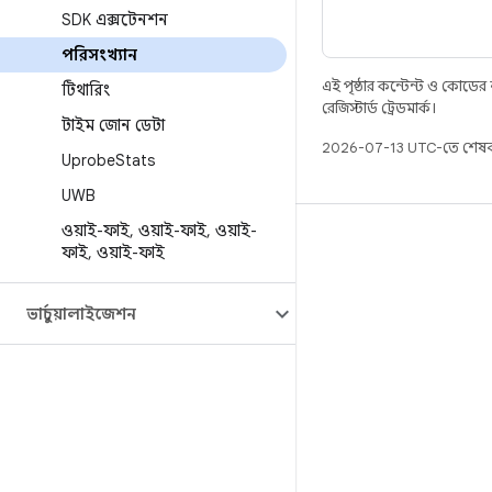
SDK এক্সটেনশন
পরিসংখ্যান
এই পৃষ্ঠার কন্টেন্ট ও কোডের
টিথারিং
রেজিস্টার্ড ট্রেডমার্ক।
টাইম জোন ডেটা
2026-07-13 UTC-তে শেষব
Uprobe
Stats
UWB
ওয়াই-ফাই
,
ওয়াই-ফাই
,
ওয়াই-
বিল্ড
ফাই
,
ওয়াই-ফাই
Android স্টোরেজ
ভার্চুয়ালাইজেশন
প্রয়োজনীয়তা
ডাউনলোড হচ্ছে
প্রিভিউ বাইনারি
ফ্যাক্টরি ইমেজ
ড্রাইভার বাইনারি