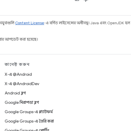
 নমুনাগুলি
Content License
-এ বর্ণিত লাইসেন্সের অধীনস্থ। Java এবং OpenJDK হল
ার আপডেট করা হয়েছে।
কানেক্ট করুন
X-এ @Android
X-এ @AndroidDev
Android ব্লগ
Google নিরাপত্তা ব্লগ
Google Groups-এ প্ল্যাটফর্ম
Google Groups-এ তৈরি করা
Google Groups-এ পোর্টিং