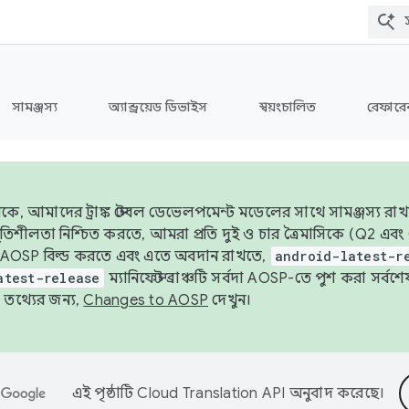
সামঞ্জস্য
অ্যান্ড্রয়েড ডিভাইস
স্বয়ংচালিত
রেফারেন
ে, আমাদের ট্রাঙ্ক স্টেবল ডেভেলপমেন্ট মডেলের সাথে সামঞ্জস্য রাখ
র স্থিতিশীলতা নিশ্চিত করতে, আমরা প্রতি দুই ও চার ত্রৈমাসিকে (Q2
 AOSP বিল্ড করতে এবং এতে অবদান রাখতে,
android-latest-r
atest-release
ম্যানিফেস্ট ব্রাঞ্চটি সর্বদা AOSP-তে পুশ করা সর্ব
তথ্যের জন্য,
Changes to AOSP
দেখুন।
এই পৃষ্ঠাটি
Cloud Translation API
অনুবাদ করেছে।