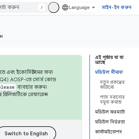
/
সাইন-ইন করুন
্স
এই পৃষ্ঠায় যা যা
আছে
তে এবং ইকোসিস্টেমের জন্য
মডিউল সীমানা
 এবং Q4) AOSP-তে সোর্স কোড
নতুন প্রকল্পের
elease
ব্যবহার করুন।
কাঠামো
শেষ রিলিজটিকে রেফারেন্স
প্যাচ সরানোর
নমুনা কমান্ড
মডিউল ফরম্যাট
মডিউল নির্ভরতা
কাস্টমাইজেশন