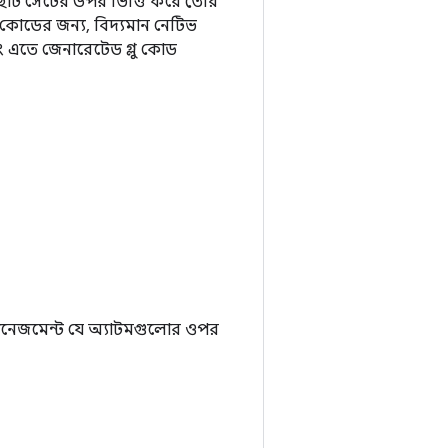
ছোট সেটের উপর ভিত্তি করে তৈরি
 কোডের জন্য, বিদ্যমান নেটিভ
 এতে জেনারেটেড গ্লু কোড
 ম্যানেজমেন্ট যে অ্যাটমগুলোর ওপর