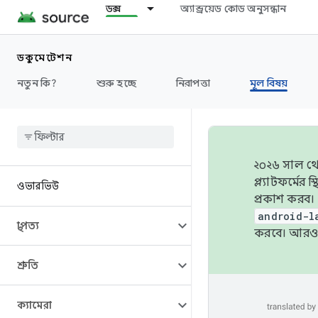
ডক্স
অ্যান্ড্রয়েড কোড অনুসন্ধান
ডকুমেন্টেশন
নতুন কি?
শুরু হচ্ছে
নিরাপত্তা
মূল বিষয়
২০২৬ সাল থেক
প্ল্যাটফর্মে
ওভারভিউ
প্রকাশ করব।
android-l
স্থাপত্য
করবে। আরও 
শ্রুতি
ক্যামেরা