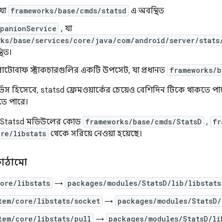
 যা
frameworks/base/cmds/statsd
এ অবস্থিত
mpanionService
, যা
rks/base/services/core/java/com/android/server/stats
থিত।
ম প্রোটোবাফ স্ট্রাকচারগুলির একটি উপসেট, যা প্রধানত
frameworks/b
ভিস হিসেবে, statsd ফ্রেমওয়ার্কের চেয়েও বেশিদিন টিকে থাকতে প
রতে পারে।
২-এ, Statsd মডিউলের কোড
frameworks/base/cmds/StatsD
,
fr
re/libstats
থেকে সরিয়ে নেওয়া হয়েছে।
 কাঠামো
ore/libstats
→
packages/modules/StatsD/lib/libstats
tem/core/libstats/socket
→
packages/modules/StatsD/
tem/core/libstats/pull
→
packages/modules/StatsD/li