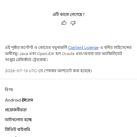
এটি কাজে লেগেছে?
এই পৃষ্ঠার কন্টেন্ট ও কোডের নমুনাগুলি
Content License
-এ বর্ণিত লাইসেন্সের
অধীনস্থ। Java এবং OpenJDK হল Oracle এবং/অথবা তার অ্যাফিলিয়েট
সংস্থার রেজিস্টার্ড ট্রেডমার্ক।
2026-07-13 UTC-তে শেষবার আপডেট করা হয়েছে।
বিল্ড
Android স্টোরেজ
প্রয়োজনীয়তা
ডাউনলোড হচ্ছে
প্রিভিউ বাইনারি