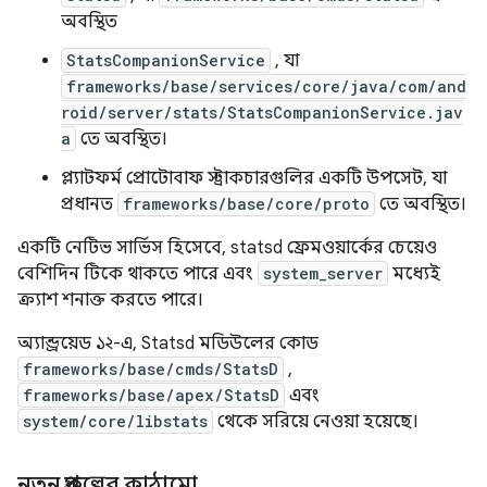
অবস্থিত
StatsCompanionService
, যা
frameworks/base/services/core/java/com/and
roid/server/stats/StatsCompanionService.jav
a
তে অবস্থিত।
প্ল্যাটফর্ম প্রোটোবাফ স্ট্রাকচারগুলির একটি উপসেট, যা
প্রধানত
frameworks/base/core/proto
তে অবস্থিত।
একটি নেটিভ সার্ভিস হিসেবে, statsd ফ্রেমওয়ার্কের চেয়েও
বেশিদিন টিকে থাকতে পারে এবং
system_server
মধ্যেই
ক্র্যাশ শনাক্ত করতে পারে।
অ্যান্ড্রয়েড ১২-এ, Statsd মডিউলের কোড
frameworks/base/cmds/StatsD
,
frameworks/base/apex/StatsD
এবং
system/core/libstats
থেকে সরিয়ে নেওয়া হয়েছে।
নতুন প্রকল্পের কাঠামো