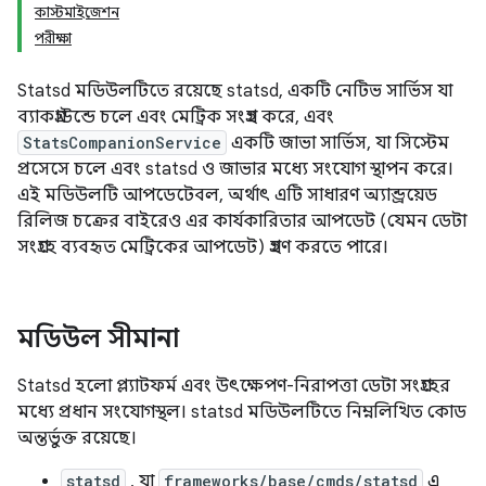
কাস্টমাইজেশন
পরীক্ষা
Statsd মডিউলটিতে রয়েছে statsd, একটি নেটিভ সার্ভিস যা
ব্যাকগ্রাউন্ডে চলে এবং মেট্রিক সংগ্রহ করে, এবং
StatsCompanionService
একটি জাভা সার্ভিস, যা সিস্টেম
প্রসেসে চলে এবং statsd ও জাভার মধ্যে সংযোগ স্থাপন করে।
এই মডিউলটি আপডেটেবল, অর্থাৎ এটি সাধারণ অ্যান্ড্রয়েড
রিলিজ চক্রের বাইরেও এর কার্যকারিতার আপডেট (যেমন ডেটা
সংগ্রহে ব্যবহৃত মেট্রিকের আপডেট) গ্রহণ করতে পারে।
মডিউল সীমানা
Statsd হলো প্ল্যাটফর্ম এবং উৎক্ষেপণ-নিরাপত্তা ডেটা সংগ্রহের
মধ্যে প্রধান সংযোগস্থল। statsd মডিউলটিতে নিম্নলিখিত কোড
অন্তর্ভুক্ত রয়েছে।
statsd
, যা
frameworks/base/cmds/statsd
এ