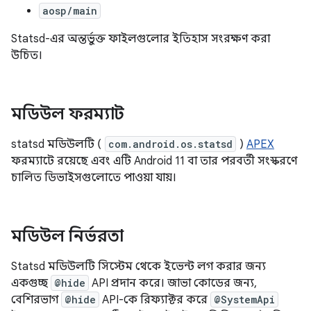
aosp/main
Statsd-এর অন্তর্ভুক্ত ফাইলগুলোর ইতিহাস সংরক্ষণ করা
উচিত।
মডিউল ফরম্যাট
statsd মডিউলটি (
com.android.os.statsd
)
APEX
ফরম্যাটে রয়েছে এবং এটি Android 11 বা তার পরবর্তী সংস্করণে
চালিত ডিভাইসগুলোতে পাওয়া যায়।
মডিউল নির্ভরতা
Statsd মডিউলটি সিস্টেম থেকে ইভেন্ট লগ করার জন্য
একগুচ্ছ
@hide
API প্রদান করে। জাভা কোডের জন্য,
বেশিরভাগ
@hide
API-কে রিফ্যাক্টর করে
@SystemApi