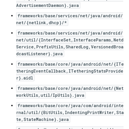
AdvertisementDaemon}.java
frameworks/base/services/net/java/android/
net/{netlink,dhcp}/*
frameworks/base/services/net/java/android/
net/util/{InterfaceSet,InterfaceParams,Netd
Service,PrefixUtils,SharedLog,VersionedBroa
dcastListener}.java
frameworks/base/core/java/android/net/{ITe
theringEventCallback,ITetheringStatsProvide
r}.aidl
frameworks/base/core/java/android/net/{Net
workUtils,util/IpUtils}.java
frameworks/base/core/java/com/android/inte
rnal/util/{BitUtils,IndentingPrintWriter,Sta
te,StateMachine}.java