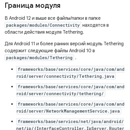
Граница модуля
В Android 12 и выше все файлы/папки в папке
packages/modules/Connectivity
находятся в
области действия модуля Tethering.
Для Android 11 и более ранних версий модуль Tethering
содержит следующие файлы Android 10 в
packages/modules/Tethering
.
frameworks/base/services/core/java/com/and
roid/server/connectivity/Tethering.java
frameworks/base/services/core/java/com/and
roid/server/connectivity/tethering/
frameworks/base/services/core/java/com/and
roid/server/NetworkManagementService.java
frameworks/base/services/net/java/android/
net/ip/{InterfaceController,IpServer,Router