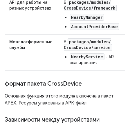
packages
/
modules
/
API для работы на
В
Cross
Device
/
framework
разных устройствах
NearbyManager
AccountProviderBase
packages
/
modules
/
Межплатформенные
В
Cross
Device
/
service
службы
NearbyService
- API
сканирования
формат пакета Cross
Device
Основная функция этого модуля включена в пакет
APEX. Ресурсы упакованы в APK-файл.
Зависимости между устройствами