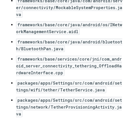
frameworks/base/core/java/com/android/serv
er/connectivity/MockableSystemProperties.ja
va
frameworks/base/core/java/android/os/INetw
orkManagementService.aidl
frameworks/base/core/java/android/bluetoot
h/BluetoothPan.java
frameworks/base/services/core/jni/com_andr
oid_server_connectivity_tethering_OffloadHa
rdwareInterface.cpp
packages/apps/Settings/src/com/android/set
tings/wifi/tether/TetherService.java
packages/apps/Settings/src/com/android/set
tings/network/TetherProvisioningActivity.ja
va