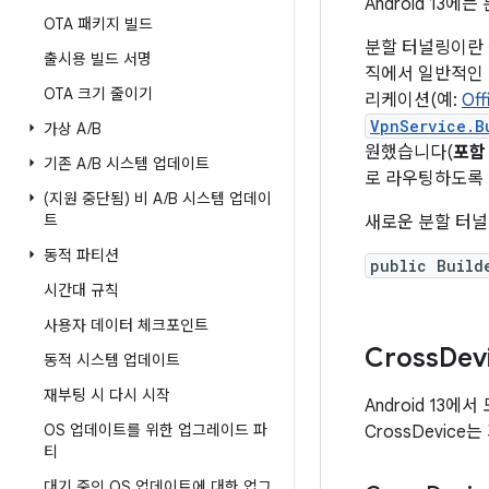
Android 13
OTA 패키지 빌드
분할 터널링이란 
출시용 빌드 서명
직에서 일반적인 웹
OTA 크기 줄이기
리케이션(예:
Off
VpnService.B
가상 A
/
B
원했습니다(
포함
기존 A
/
B 시스템 업데이트
로 라우팅하도록 
(지원 중단됨) 비 A
/
B 시스템 업데이
트
새로운 분할 터널
동적 파티션
public Build
시간대 규칙
사용자 데이터 체크포인트
Cross
Dev
동적 시스템 업데이트
재부팅 시 다시 시작
Android 13
OS 업데이트를 위한 업그레이드 파
CrossDevic
티
대기 중인 OS 업데이트에 대한 업그