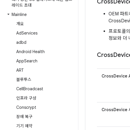
Cross
Devi
레이드 초대
OEM 파트
Mainline
CrossDe
개요
프로토콜의 
Ad
Services
정보와 더 
adbd
Android Health
Cross
Devi
App
Search
ART
CrossDevice 
블루투스
Cell
Broadcast
인프라 구성
Conscrypt
CrossDevice
장애 복구
기기 예약