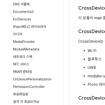
DNS 리졸버
Cross
Devi
Documents
UI
이 모듈의 mai
Ext
Services
IPsec
/
IKEv2 라이브러리
Cross
Devi
미디어
CrossDevic
Media
Provider
Module
Metadata
Wi-Fi
네트워크 스택
블루투스
NFC 서비스
UWB
NNAPI 런타임
modules-u
On
Device
Personalization
Proto 
Permission
Controller
프로파일링
Cross
Devi
원격 키 프로비저닝