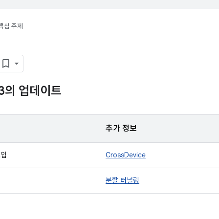
핵심 주제
 13의 업데이트
추가 정보
도입
CrossDevice
입
분할 터널링