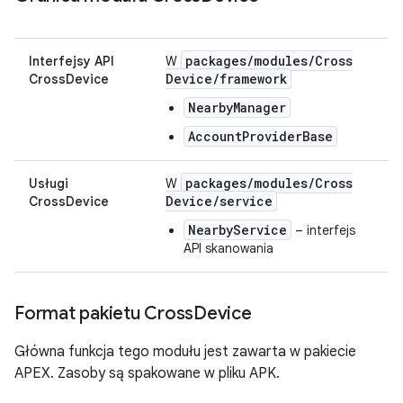
packages
/
modules
/
Cross
Interfejsy API
W
Device
/
framework
CrossDevice
NearbyManager
AccountProviderBase
packages
/
modules
/
Cross
Usługi
W
Device
/
service
CrossDevice
NearbyService
– interfejs
API skanowania
Format pakietu Cross
Device
Główna funkcja tego modułu jest zawarta w pakiecie
APEX. Zasoby są spakowane w pliku APK.