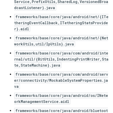
Service,PrefixUtils,SharedLog,VersionedBroa
dcastListener}.java
frameworks/base/core/java/android/net/{ITe
theringEventCallback,ITetheringStatsProvide
r}.aidl
frameworks/base/core/java/android/net/{Net
workUtils,util/IpUtils}.java
frameworks/base/core/java/com/android/inte
rnal/util/{BitUtils,IndentingPrintWriter,Sta
te,StateMachine}.java
frameworks/base/core/java/com/android/serv
er/connectivity/MockableSystemProperties.ja
va
frameworks/base/core/java/android/os/INetw
orkManagementService.aidl
frameworks/base/core/java/android/bluetoot