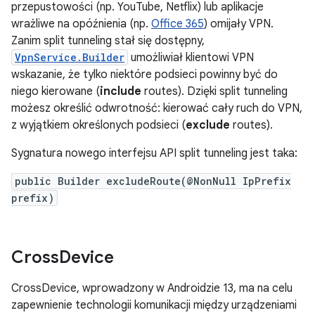
przepustowości (np. YouTube, Netflix) lub aplikacje
wrażliwe na opóźnienia (np.
Office 365
) omijały VPN.
Zanim split tunneling stał się dostępny,
VpnService.Builder
umożliwiał klientowi VPN
wskazanie, że tylko niektóre podsieci powinny być do
niego kierowane (
include
routes). Dzięki split tunneling
możesz określić odwrotność: kierować cały ruch do VPN,
z wyjątkiem określonych podsieci (
exclude
routes).
Sygnatura nowego interfejsu API split tunneling jest taka:
public Builder excludeRoute(@NonNull IpPrefix
prefix)
Cross
Device
CrossDevice, wprowadzony w Androidzie 13, ma na celu
zapewnienie technologii komunikacji między urządzeniami