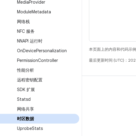
Media
Provider
Module
Metadata
网络栈
NFC 服务
NNAPI 运行时
本页面上的内容和代码示
On
Device
Personalization
Permission
Controller
最后更新时间 (UTC)：202
性能分析
远程密钥配置
构建
SDK 扩展
Android 代码库
Statsd
要求
网络共享
下载
时区数据
预览二进制文件
Uprobe
Stats
出厂映像