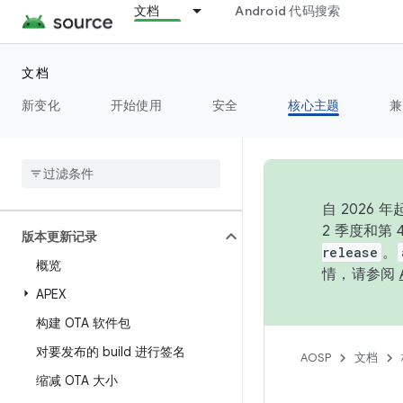
文档
Android 代码搜索
运行时
文档
设置
新变化
开始使用
安全
核心主题
兼
Storage
测试
自 202
2 季度和第
版本更新记录
release
。
概览
情，请参阅
APEX
构建 OTA 软件包
对要发布的 build 进行签名
AOSP
文档
缩减 OTA 大小