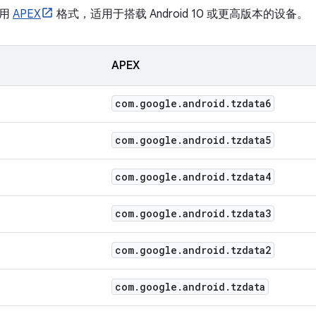
采用
APEX
格式，适用于搭载 Android 10 或更高版本的设备。
APEX
com
.
google
.
android
.
tzdata6
com
.
google
.
android
.
tzdata5
com
.
google
.
android
.
tzdata4
com
.
google
.
android
.
tzdata3
com
.
google
.
android
.
tzdata2
com
.
google
.
android
.
tzdata