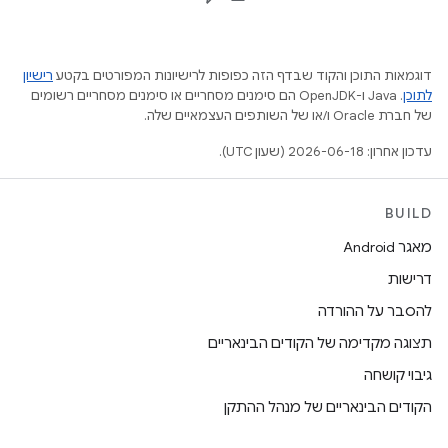
דוגמאות התוכן והקוד שבדף הזה כפופות לרישיונות המפורטים בקטע
רישיון
לתוכן
.‏ Java ו-OpenJDK הם סימנים מסחריים או סימנים מסחריים רשומים
של חברת Oracle ו/או של השותפים העצמאיים שלה.
עדכון אחרון: 2026-06-18 (שעון UTC).
BUILD
מאגר Android
דרישות
להסבר על ההורדה
תצוגה מקדימה של הקודים הבינאריים
גיבוי קושחה
הקודים הבינאריים של מנהל ההתקן