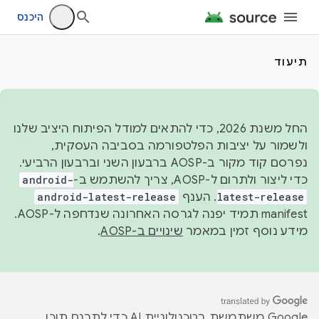
היכנס
תיעוד
החל משנת 2026, כדי להתאים למודל הפיתוח היציב שלנו
ולשמור על יציבות הפלטפורמה בסביבה העסקית,
נפרסם קוד מקור ב-AOSP ברבעון השני וברבעון הרביעי.
כדי ליצור ולתרום ל-AOSP, צריך להשתמש ב-
android-
latest-release
. הענף
android-latest-release
manifest תמיד יפנה לגרסה האחרונה שנדחפה ל-AOSP.
מידע נוסף זמין במאמר
שינויים ב-AOSP
.
‫Google משתמשת בטכנולוגיית AI כדי לתרגם תוכן