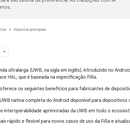
ara seu idioma de preferência. As traduções com IA
rros.
tos
Assuntos principais
da ultralarga (UWB, na sigla em inglês), introduzido no Andro
ace HAL, que é baseada na especificação FiRa.
erece os seguintes benefícios para fabricantes de dispositi
 UWB nativa completa do Android disponível para dispositivo
 e interoperabilidade aprimoradas da UWB em todo o ecossis
is rápido e flexível para novos casos de uso da FiRa e atuali