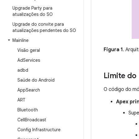
Upgrade Party para
atualizações do SO
Upgrade do convite para
atualizações pendentes do SO
Mainline
Figura 1
. Arqui
Visão geral
Ad
Services
adbd
Limite do
Saúde do Android
O código do mód
App
Search
ART
Apex pri
Bluetooth
Supe
Cell
Broadcast
Config Infrastructure