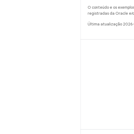
O conteúdo e os exemplos 
registradas da Oracle e/o
Última atualização 2026
CRIAR
Repositório do Android
Requisitos
Como fazer o download
Visualizar códigos binários
Imagens de fábrica
Códigos binários do driver