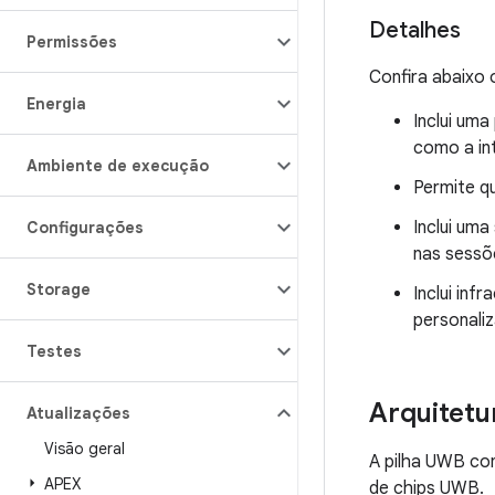
Detalhes
Permissões
Confira abaixo
Energia
Inclui uma
como a in
Ambiente de execução
Permite q
Inclui uma
Configurações
nas sessõ
Storage
Inclui inf
personali
Testes
Arquitetu
Atualizações
Visão geral
A pilha UWB co
APEX
de chips UWB.