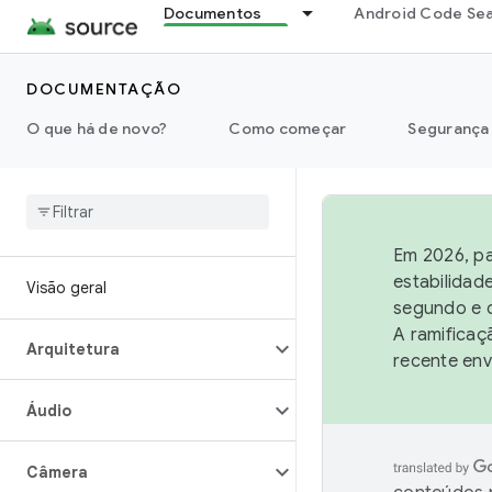
Documentos
Android Code Se
DOCUMENTAÇÃO
O que há de novo?
Como começar
Segurança
Em 2026, pa
estabilidad
Visão geral
segundo e q
A ramificaç
Arquitetura
recente env
Áudio
Câmera