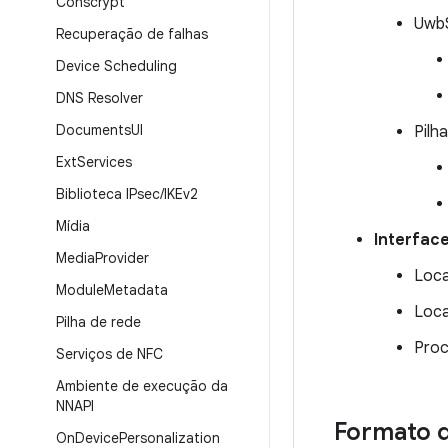
Conscrypt
UwbS
Recuperação de falhas
Device Scheduling
DNS Resolver
Documents
UI
Pilh
Ext
Services
Biblioteca IPsec
/
IKEv2
Mídia
Interfac
Media
Provider
Loca
Module
Metadata
Loca
Pilha de rede
Pro
Serviços de NFC
Ambiente de execução da
NNAPI
Formato 
On
Device
Personalization