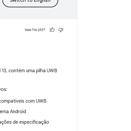
Isso foi útil?
id 13, contém uma pilha UWB
vos:
s compatíveis com UWB
tema Android
zações de especificação