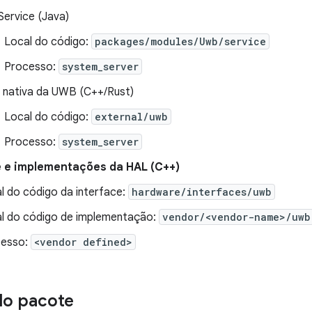
ervice (Java)
Local do código:
packages/modules/Uwb/service
Processo:
system_server
a nativa da UWB (C++/Rust)
Local do código:
external/uwb
Processo:
system_server
e e implementações da HAL (C++)
l do código da interface:
hardware/interfaces/uwb
l do código de implementação:
vendor/<vendor-name>/uwb
cesso:
<vendor defined>
do pacote