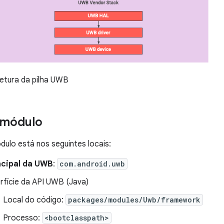
tetura da pilha UWB
 módulo
ulo está nos seguintes locais:
ncipal da UWB
:
com.android.uwb
rfície da API UWB (Java)
Local do código:
packages/modules/Uwb/framework
Processo:
<bootclasspath>