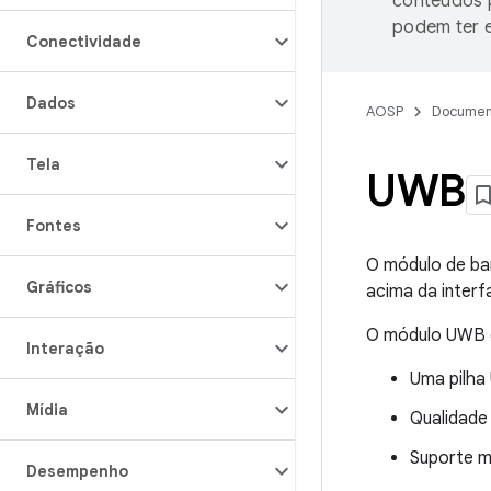
conteúdos p
podem ter e
Conectividade
Dados
AOSP
Documen
Tela
UWB
Fontes
O módulo de ban
Gráficos
acima da interf
O módulo UWB of
Interação
Uma pilha
Mídia
Qualidade
Suporte ma
Desempenho