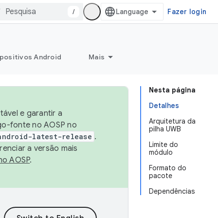
/
Fazer login
positivos Android
Mais
Nesta página
Detalhes
ável e garantir a
Arquitetura da
igo-fonte no AOSP no
pilha UWB
android-latest-release
.
Limite do
renciar a versão mais
módulo
no AOSP
.
Formato do
pacote
Dependências