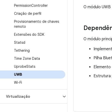
Permission
Controller
O módulo UWB 
Criação de perfil
Provisionamento de chaves
Dependên
remoto
Extensões do SDK
O módulo princ
Statsd
Implement
Tethering
Pilha Blu
Time Zone Data
Uprobe
Stats
Elemento 
UWB
Estrutura
Wi-Fi
Virtualização