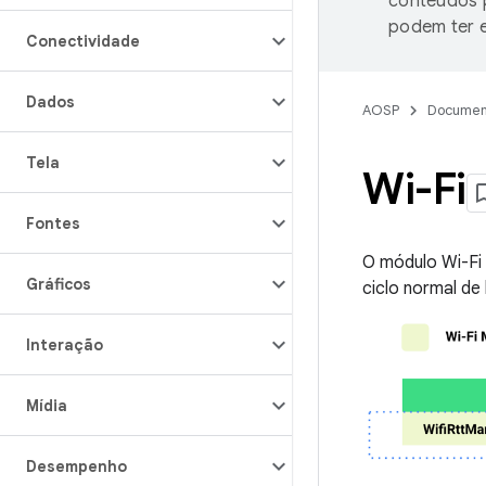
conteúdos p
podem ter e
Conectividade
Dados
AOSP
Documen
Tela
Wi-Fi
Fontes
O módulo Wi-Fi 
Gráficos
ciclo normal d
Interação
Mídia
Desempenho