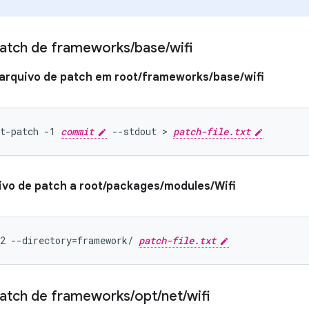
atch de frameworks
/
base
/
wifi
arquivo de patch em root/frameworks/base/wifi
t-patch -1 
commit
 --stdout > 
patch-file.txt
uivo de patch a root/packages/modules/Wifi
2 --directory=framework/ 
patch-file.txt
atch de frameworks
/
opt
/
net
/
wifi