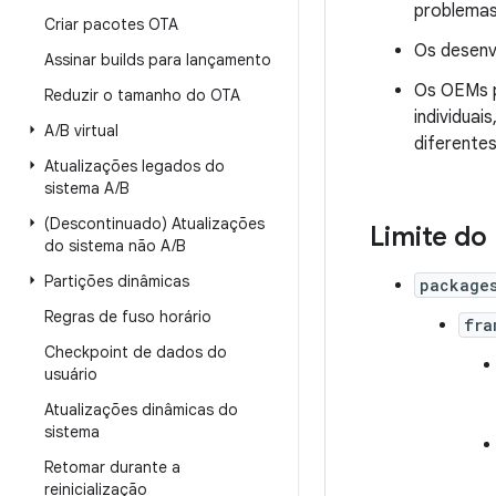
problemas
Criar pacotes OTA
Os desenv
Assinar builds para lançamento
Os OEMs p
Reduzir o tamanho do OTA
individua
A
/
B virtual
diferentes
Atualizações legados do
sistema A
/
B
(Descontinuado) Atualizações
Limite do
do sistema não A
/
B
Partições dinâmicas
package
Regras de fuso horário
fra
Checkpoint de dados do
usuário
Atualizações dinâmicas do
sistema
Retomar durante a
reinicialização