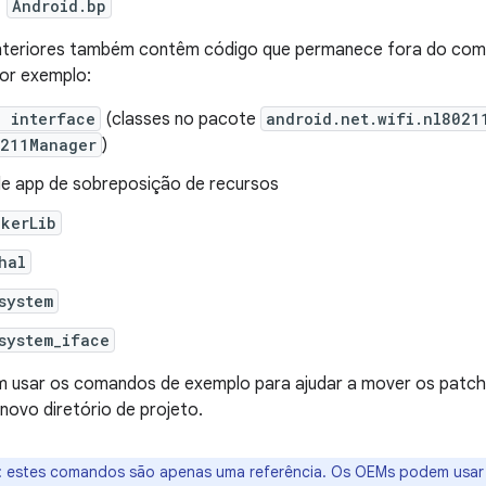
Android.bp
anteriores também contêm código que permanece fora do com
por exemplo:
d interface
(classes no pacote
android.net.wifi.nl8021
0211Manager
)
e app de sobreposição de recursos
ckerLib
hal
system
system_iface
usar os comandos de exemplo para ajudar a mover os patche
 novo diretório de projeto.
:
estes comandos são apenas uma referência. Os OEMs podem usar 