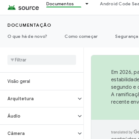
Documentos
Android Code Se
DOCUMENTAÇÃO
O que há de novo?
Como começar
Segurança
Em 2026, pa
estabilidad
Visão geral
segundo e q
A ramificaç
Arquitetura
recente env
Áudio
Câmera