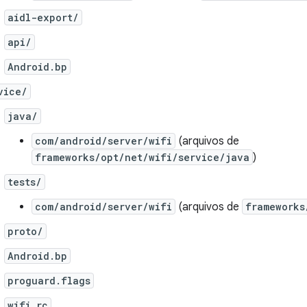
aidl-export/
api/
Android.bp
vice/
java/
com/android/server/wifi
(arquivos de
frameworks/opt/net/wifi/service/java
)
tests/
com/android/server/wifi
(arquivos de
frameworks
proto/
Android.bp
proguard.flags
wifi.rc