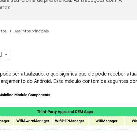
ara seu idioma de preferência. As traduções com IA
rros.
tos
Assuntos principais
pode ser atualizado, o que significa que ele pode receber atu
e lançamento do Android. Este módulo contém os seguintes c