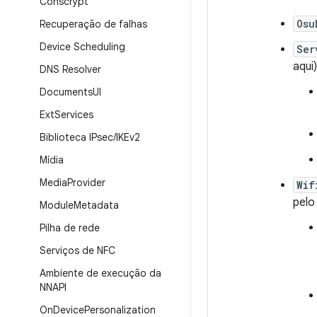
Conscrypt
Osu
Recuperação de falhas
Device Scheduling
Ser
aqui)
DNS Resolver
Documents
UI
Ext
Services
Biblioteca IPsec
/
IKEv2
Mídia
Media
Provider
Wif
pelo
Module
Metadata
Pilha de rede
Serviços de NFC
Ambiente de execução da
NNAPI
On
Device
Personalization