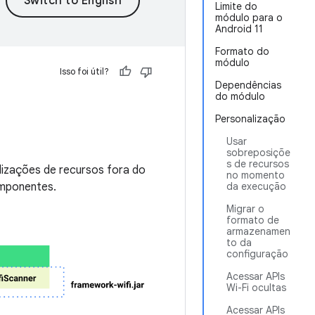
Limite do
módulo para o
Android 11
Formato do
módulo
Isso foi útil?
Dependências
do módulo
Personalização
Usar
sobreposiçõe
s de recursos
alizações de recursos fora do
no momento
omponentes.
da execução
Migrar o
formato de
armazenamen
to da
configuração
Acessar APIs
Wi-Fi ocultas
Acessar APIs