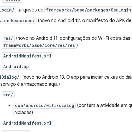
Login/
(arquivos de
frameworks/base/packages/OsuLogin
viceResources/
(novo no Android 12, o manifesto do APK d
res/
(novo no Android 11, configurações de Wi-Fi extraídas
frameworks/base/core/res/res
)
AndroidManifest.xml
Android.bp
iDialog/
(novo no Android 13. O app para iniciar caixas de diá
 serviço é armazenado aqui.)
src/
com/android/wifi/dialog
(contém a atividade em qu
iniciadas)
AndroidManifest.xml