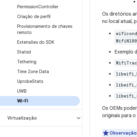
Permission
Controller
Os diretórios 
Criação de perfil
no local atual, 
Provisionamento de chaves
remoto
wificon
WifiNl8
Extensões do SDK
Exemplo d
Statsd
Tethering
WifiTra
Time Zone Data
libwifi_
Uprobe
Stats
libwifi_
UWB
libwifi_
Wi-Fi
Os OEMs podem 
originais para o
Virtualização
Observação