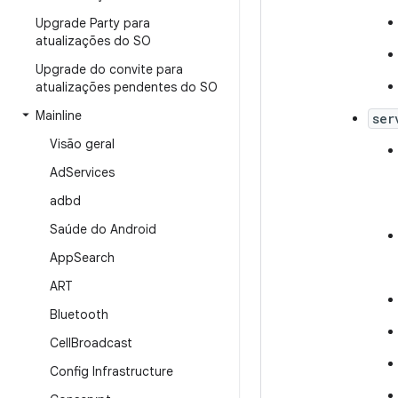
Upgrade Party para
atualizações do SO
Upgrade do convite para
atualizações pendentes do SO
Mainline
ser
Visão geral
Ad
Services
adbd
Saúde do Android
App
Search
ART
Bluetooth
Cell
Broadcast
Config Infrastructure