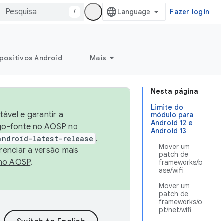
/
Fazer login
positivos Android
Mais
Nesta página
Limite do
ável e garantir a
módulo para
Android 12 e
igo-fonte no AOSP no
Android 13
android-latest-release
.
Mover um
renciar a versão mais
patch de
no AOSP
.
frameworks/b
ase/wifi
Mover um
patch de
frameworks/o
pt/net/wifi