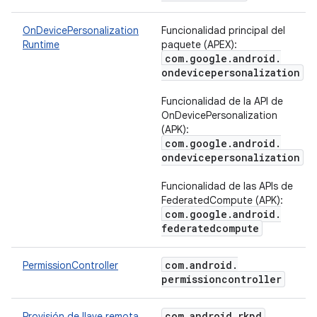
OnDevicePersonalization
Funcionalidad principal del
Runtime
paquete (APEX):
com
.
google
.
android
.
ondevicepersonalization
Funcionalidad de la API de
OnDevicePersonalization
(APK):
com
.
google
.
android
.
ondevicepersonalization
Funcionalidad de las APIs de
FederatedCompute (APK):
com
.
google
.
android
.
federatedcompute
com
.
android
.
PermissionController
permissioncontroller
com
.
android
.
rkpd
Provisión de llave remota