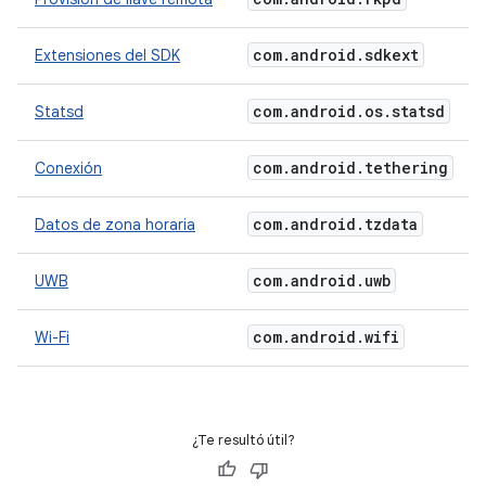
com
.
android
.
sdkext
Extensiones del SDK
com
.
android
.
os
.
statsd
Statsd
com
.
android
.
tethering
Conexión
com
.
android
.
tzdata
Datos de zona horaria
com
.
android
.
uwb
UWB
com
.
android
.
wifi
Wi-Fi
¿Te resultó útil?