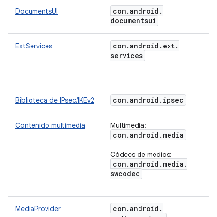
com
.
android
.
DocumentsUI
documentsui
com
.
android
.
ext
.
ExtServices
services
com
.
android
.
ipsec
Biblioteca de IPsec/IKEv2
Contenido multimedia
Multimedia:
com
.
android
.
media
Códecs de medios:
com
.
android
.
media
.
swcodec
com
.
android
.
MediaProvider