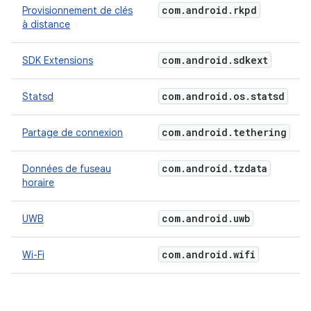
com
.
android
.
rkpd
Provisionnement de clés
à distance
com
.
android
.
sdkext
SDK Extensions
com
.
android
.
os
.
statsd
Statsd
com
.
android
.
tethering
Partage de connexion
com
.
android
.
tzdata
Données de fuseau
horaire
com
.
android
.
uwb
UWB
com
.
android
.
wifi
Wi-Fi