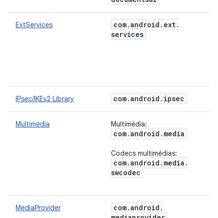
com
.
android
.
ext
.
ExtServices
services
com
.
android
.
ipsec
IPsec/IKEv2 Library
Multimédia
Multimédia:
com
.
android
.
media
Codecs multimédias:
com
.
android
.
media
.
swcodec
com
.
android
.
MediaProvider
mediaprovider