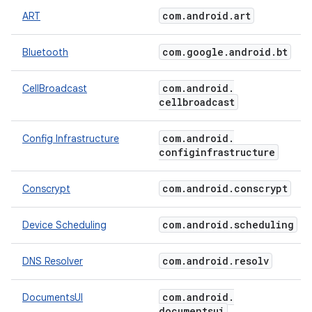
com
.
android
.
art
ART
com
.
google
.
android
.
bt
Bluetooth
com
.
android
.
CellBroadcast
cellbroadcast
com
.
android
.
Config Infrastructure
configinfrastructure
com
.
android
.
conscrypt
Conscrypt
com
.
android
.
scheduling
Device Scheduling
com
.
android
.
resolv
DNS Resolver
com
.
android
.
DocumentsUI
documentsui