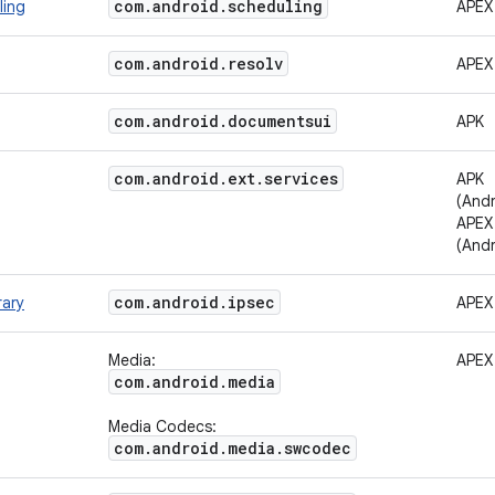
com
.
android
.
scheduling
ling
APEX
com
.
android
.
resolv
APEX
com
.
android
.
documentsui
APK
com
.
android
.
ext
.
services
APK
(Andr
APEX
(Andr
com
.
android
.
ipsec
rary
APEX
Media:
APEX
com
.
android
.
media
Media Codecs:
com
.
android
.
media
.
swcodec