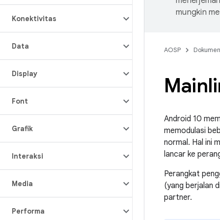
menerjemahk
mungkin me
Konektivitas
Data
AOSP
Dokume
Display
Mainl
Font
Android 10 memp
Grafik
memodulasi bebe
normal. Hal ini
lancar ke peran
Interaksi
Perangkat pengg
Media
(yang berjalan 
partner.
Performa