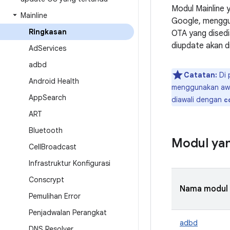
Modul Mainline 
Mainline
Google, menggu
Ringkasan
OTA yang disedi
diupdate akan d
Ad
Services
adbd
Catatan:
Di 
Android Health
menggunakan aw
App
Search
diawali dengan
c
ART
Bluetooth
Modul yan
Cell
Broadcast
Infrastruktur Konfigurasi
Conscrypt
Nama modul
Pemulihan Error
Penjadwalan Perangkat
adbd
DNS Resolver