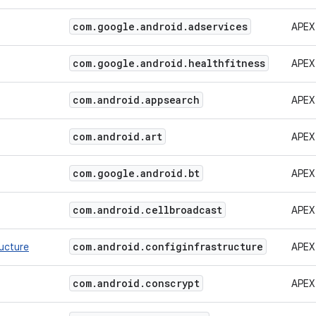
com
.
google
.
android
.
adservices
APEX
com
.
google
.
android
.
healthfitness
APEX
com
.
android
.
appsearch
APEX
com
.
android
.
art
APEX
com
.
google
.
android
.
bt
APEX
com
.
android
.
cellbroadcast
APEX
com
.
android
.
configinfrastructure
ructure
APEX
com
.
android
.
conscrypt
APEX