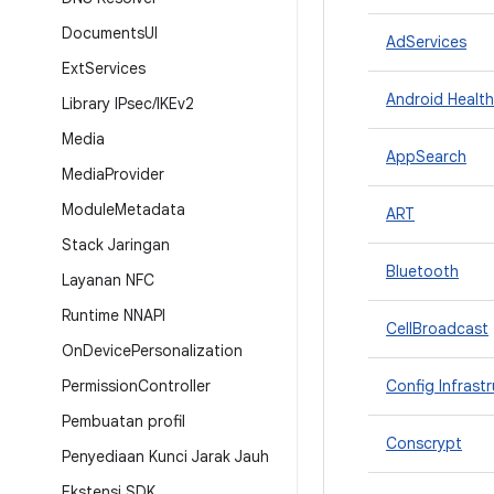
Documents
UI
AdServices
Ext
Services
Android Health
Library IPsec
/
IKEv2
Media
AppSearch
Media
Provider
Module
Metadata
ART
Stack Jaringan
Bluetooth
Layanan NFC
Runtime NNAPI
CellBroadcast
On
Device
Personalization
Permission
Controller
Config Infrast
Pembuatan profil
Conscrypt
Penyediaan Kunci Jarak Jauh
Ekstensi SDK