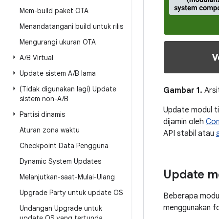
Mem-build paket OTA
Menandatangani build untuk rilis
Mengurangi ukuran OTA
A
/
B Virtual
Update sistem A
/
B lama
(Tidak digunakan lagi) Update
Gambar 1.
Arsi
sistem non-A
/
B
Update modul t
Partisi dinamis
dijamin oleh
Com
Aturan zona waktu
API stabil atau
Checkpoint Data Pengguna
Dynamic System Updates
Update m
Melanjutkan-saat-Mulai-Ulang
Upgrade Party untuk update OS
Beberapa modu
menggunakan f
Undangan Upgrade untuk
update OS yang tertunda