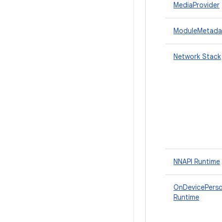
MediaProvider
ModuleMetada
Network Stack
NNAPI Runtime
OnDevicePerso
Runtime