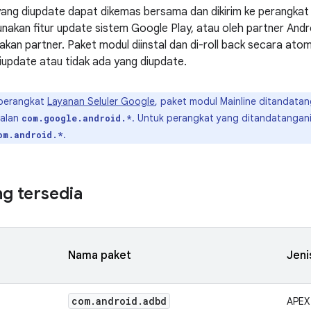
yang diupdate dapat dikemas bersama dan dikirim ke perangkat 
nakan fitur update sistem Google Play, atau oleh partner An
akan partner. Paket modul diinstal dan di-roll back secara ato
iupdate atau tidak ada yang diupdate.
perangkat
Layanan Seluler Google
, paket modul Mainline ditandata
alan
. Untuk perangkat yang ditandatangan
com.google.android.*
.
om.android.*
g tersedia
Nama paket
Jeni
com
.
android
.
adbd
APEX