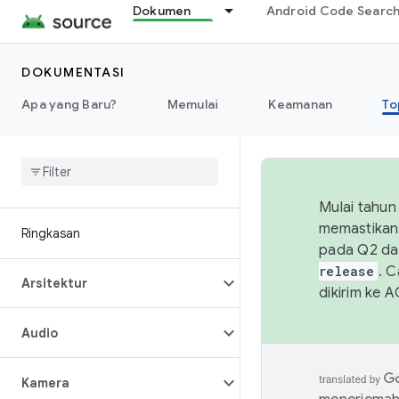
Dokumen
Android Code Searc
DOKUMENTASI
Apa yang Baru?
Memulai
Keamanan
To
Mulai tahun
memastikan 
Ringkasan
pada Q2 da
release
. 
Arsitektur
dikirim ke 
Audio
Kamera