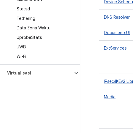
Device Schedu
Statsd
DNS Resolver
Tethering
Data Zona Waktu
DocumentsUI
Uprobe
Stats
UWB
ExtServices
Wi-Fi
Virtualisasi
IPsec/IKEv2 Lib
Media