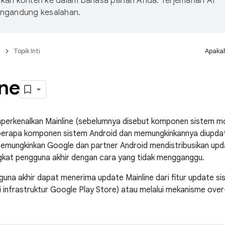
an konten ke dalam bahasa pilihan Anda. Terjemahan AI
ngandung kesalahan.
n
Topik Inti
Apakah
ine
erkenalkan Mainline (sebelumnya disebut komponen sistem modula
rapa komponen sistem Android dan memungkinkannya diupdate di
 memungkinkan Google dan partner Android mendistribusikan upd
gkat pengguna akhir dengan cara yang tidak mengganggu.
una akhir dapat menerima update Mainline dari fitur update s
di infrastruktur Google Play Store) atau melalui mekanisme over