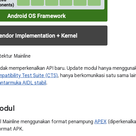
tektur Mainline
idak memperkenalkan API baru. Update modul hanya mengguna
patibility Test Suite (CTS)
, hanya berkomunikasi satu sama la
antarmuka AIDL stabil
.
odul
l Mainline menggunakan format penampung
APEX
(diperkenalka
ormat APK.