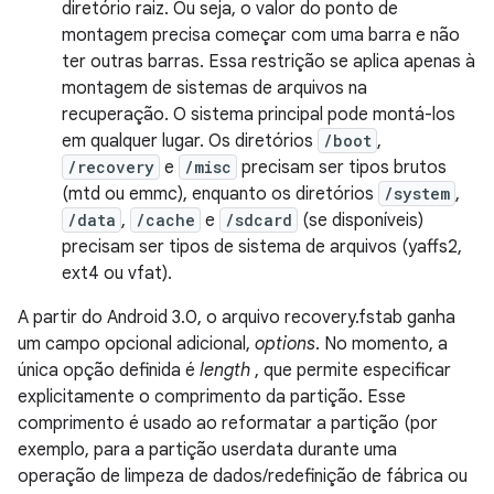
diretório raiz. Ou seja, o valor do ponto de
montagem precisa começar com uma barra e não
ter outras barras. Essa restrição se aplica apenas à
montagem de sistemas de arquivos na
recuperação. O sistema principal pode montá-los
em qualquer lugar. Os diretórios
/boot
,
/recovery
e
/misc
precisam ser tipos brutos
(mtd ou emmc), enquanto os diretórios
/system
,
/data
,
/cache
e
/sdcard
(se disponíveis)
precisam ser tipos de sistema de arquivos (yaffs2,
ext4 ou vfat).
A partir do Android 3.0, o arquivo recovery.fstab ganha
um campo opcional adicional,
options
. No momento, a
única opção definida é
length
, que permite especificar
explicitamente o comprimento da partição. Esse
comprimento é usado ao reformatar a partição (por
exemplo, para a partição userdata durante uma
operação de limpeza de dados/redefinição de fábrica ou