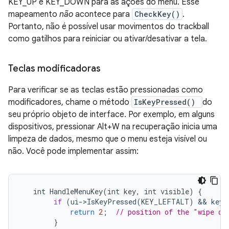
KEY_UP e KEY_DOWN para as ações do menu. Esse
mapeamento
não
acontece para
CheckKey()
.
Portanto, não é possível usar movimentos do trackball
como gatilhos para reiniciar ou ativar/desativar a tela.
Teclas modificadoras
Para verificar se as teclas estão pressionadas como
modificadores, chame o método
IsKeyPressed()
do
seu próprio objeto de interface. Por exemplo, em alguns
dispositivos, pressionar Alt+W na recuperação inicia uma
limpeza de dados, mesmo que o menu esteja visível ou
não. Você pode implementar assim:
int
HandleMenuKey
(
int
key
,
int
visible
)
{
if
(
ui
->
IsKeyPressed
(
KEY_LEFTALT
)
 && 
key
return
2
;
// position of the "wipe da
}