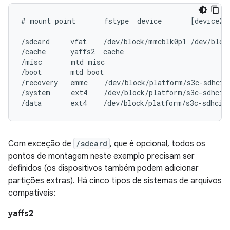
# mount point       fstype  device       [device2] 
/sdcard     vfat    /dev/block/mmcblk0p1 /dev/block
/cache      yaffs2  cache

/misc       mtd misc

/boot       mtd boot

/recovery   emmc    /dev/block/platform/s3c-sdhci.0
/system     ext4    /dev/block/platform/s3c-sdhci.0
Com exceção de
/sdcard
, que é opcional, todos os
pontos de montagem neste exemplo precisam ser
definidos (os dispositivos também podem adicionar
partições extras). Há cinco tipos de sistemas de arquivos
compatíveis:
yaffs2