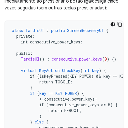
imediatamente ao pressionar o botão liga/desliga cinco
vezes seguidas (sem outras teclas pressionadas):
class
TardisUI
:
public
ScreenRecoveryUI
{
private
:
int
consecutive_power_keys
;
public
:
TardisUI
()
:
consecutive_power_keys
(
0
)
{
}
virtual
KeyAction
CheckKey
(
int
key
)
{
if
(IsKeyPressed(KEY_POWER)
 && 
key
==
KEY
return
TOGGLE
;
}
if
(
key
==
KEY_POWER
)
{
++consecutive_power_keys
;
if
(consecutive_power_keys
>
=
5)
{
return
REBOOT
;
}
}
else
{
consecutive_power_keys
=
0
;