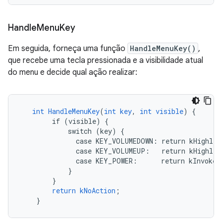
Handle
Menu
Key
Em seguida, forneça uma função
HandleMenuKey()
,
que recebe uma tecla pressionada e a visibilidade atual
do menu e decide qual ação realizar:
int
HandleMenuKey
(
int
key
,
int
visible
)
{
if
(visible)
{
switch
(key)
{
case
KEY_VOLUMEDOWN
:
return
kHighlig
case
KEY_VOLUMEUP
:
return
kHighlig
case
KEY_POWER
:
return
kInvokeI
}
}
return
kNoAction
;
}