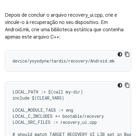
Depois de concluir o arquivo recovery_ui.cpp, crie e
vincule-o à recuperação no seu dispositivo. Em
Android.mk, crie uma biblioteca estática que contenha
apenas este arquivo C++:
LOCAL_PATH := $(call my-dir)

include $(CLEAR_VARS)

LOCAL_MODULE_TAGS := eng

LOCAL_C_INCLUDES += bootable/recovery

LOCAL_SRC_FILES := recovery_ui.cpp

# should match TARGET_RECOVERY_UI_LIB set in Board