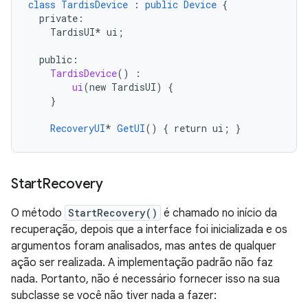
class
TardisDevice
:
public
Device
{
private
:
TardisUI
*
ui
;
public
:
TardisDevice
()
:
ui
(
new
TardisUI
)
{
}
RecoveryUI
*
GetUI
()
{
return
ui
;
}
Start
Recovery
O método
StartRecovery()
é chamado no início da
recuperação, depois que a interface foi inicializada e os
argumentos foram analisados, mas antes de qualquer
ação ser realizada. A implementação padrão não faz
nada. Portanto, não é necessário fornecer isso na sua
subclasse se você não tiver nada a fazer: