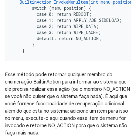
BuiltinAction
InvokeMenuItem
(
int
menu_position
)
switch
(menu_position)
{
case
0:
return
REBOOT
;
case
1:
return
APPLY_ADB_SIDELOAD
;
case
2:
return
WIPE_DATA
;
case
3:
return
WIPE_CACHE
;
default
:
return
NO_ACTION
;
}
}
Esse método pode retornar qualquer membro da
enumeração BuiltinAction para informar ao sistema que
ele precisa realizar essa ação (ou o membro NO_ACTION
se você não quiser que o sistema faça nada). É aqui que
você fornece funcionalidade de recuperação adicional
além do que está no sistema: adicione um item para isso
no menu, execute-o aqui quando esse item de menu for
invocado e retorne NO_ACTION para que o sistema não
faça mais nada.