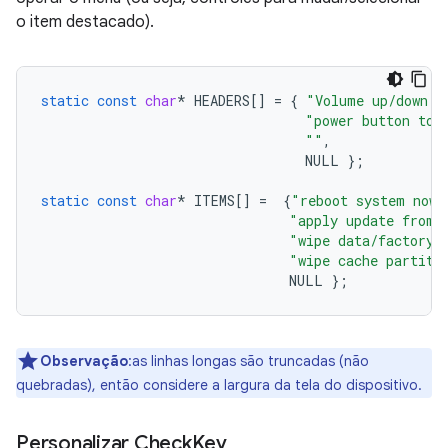
o item destacado).
static
const
char
*
HEADERS
[]
=
{
"Volume up/down t
"power button to 
""
,
NULL
};
static
const
char
*
ITEMS
[]
=
{
"reboot system now"
"apply update from 
"wipe data/factory 
"wipe cache partiti
NULL
};
Observação
:as linhas longas são truncadas (não
quebradas), então considere a largura da tela do dispositivo.
Personalizar Check
Key