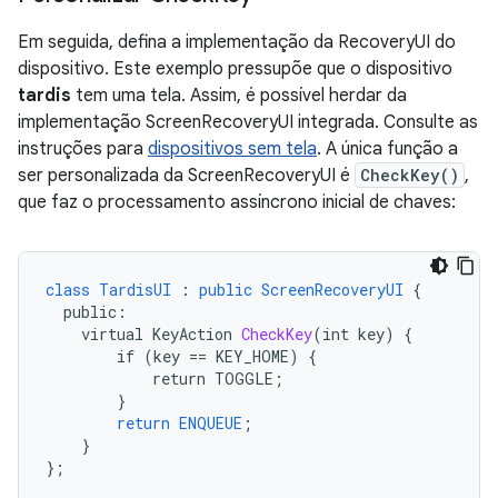
Em seguida, defina a implementação da RecoveryUI do
dispositivo. Este exemplo pressupõe que o dispositivo
tardis
tem uma tela. Assim, é possível herdar da
implementação ScreenRecoveryUI integrada. Consulte as
instruções para
dispositivos sem tela
. A única função a
ser personalizada da ScreenRecoveryUI é
CheckKey()
,
que faz o processamento assíncrono inicial de chaves:
class
TardisUI
:
public
ScreenRecoveryUI
{
public
:
virtual
KeyAction
CheckKey
(
int
key
)
{
if
(
key
==
KEY_HOME
)
{
return
TOGGLE
;
}
return
ENQUEUE
;
}
}
;