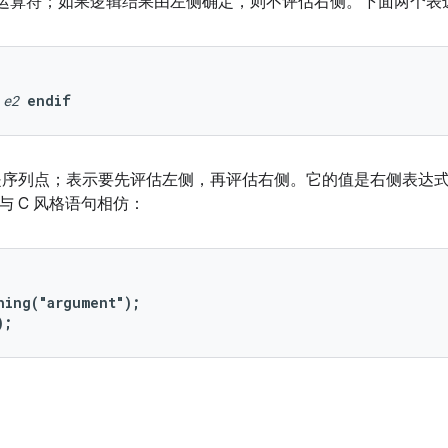
 为短路运算符；如果逻辑结果由左侧确定，则不评估右侧。下面两个
e2
endif
符是序列点；表示要先评估左侧，再评估右侧。它的值是右侧表达
与 C 风格语句相仿：
hing("argument");

);