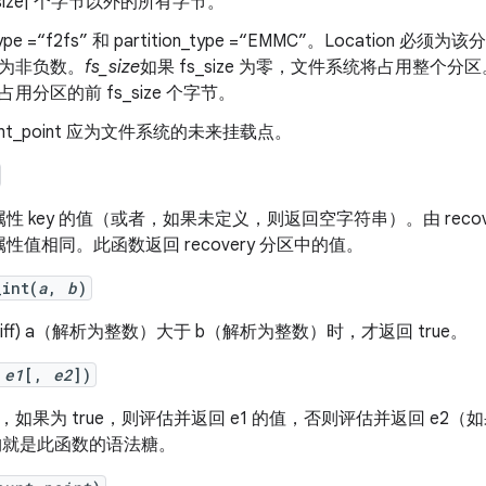
s_size| 个字节以外的所有字节。
type =“f2fs” 和 partition_type =“EMMC”。Location 必
为非负数。
fs_size
如果 fs_size 为零，文件系统将占用整个分区。
占用分区的前 fs_size 个字节。
unt_point 应为文件系统的未来挂载点。
性 key 的值（或者，如果未定义，则返回空字符串）。
由 re
性值相同。此函数返回 recovery 分区中的值。
_int(
a
,
b
)
iff) a（解析为整数）大于 b（解析为整数）时，才返回 true。
,
e1
[,
e2
])
nd，如果为 true，则评估并返回 e1 的值，否则评估并返回 e2
”结构就是此函数的语法糖。