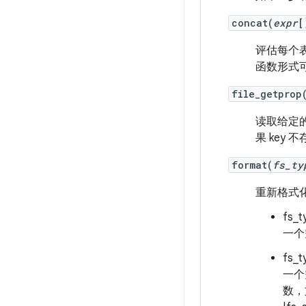
concat(
expr
评估每个
函数形式
file_getprop
读取给定的
果 key
format(
fs_ty
重新格式
fs_
一个
fs_
一个
数，