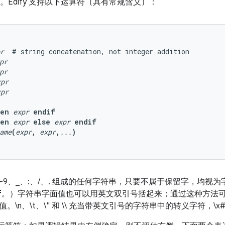
e。
Edify 支持以下运算符（具有常规含义）：
r
  # string concatenation, not integer addition

pr
pr
xpr
xpr
hen
expr
endif
hen
expr
else
expr
endif
ame
(
expr
,
expr
,
...
)
0-9、_、:、/、.
组成的任何字符串，只要不属于保留字，均视为
f
。）字符串字面值也可以用英文双引号括起来；通过这种方法
。\n、\t、\" 和 \\ 充当带英文引号的字符串中的转义字符，\x