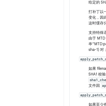
给定的 SH
打补丁以
变化，因
这时缓存
支持特殊
由于 M
串“MTD:p
sha-1
apply_patch_
如果 fi
SHA1 校
sha1_che
文件因
a
apply_patch_
如果至少有