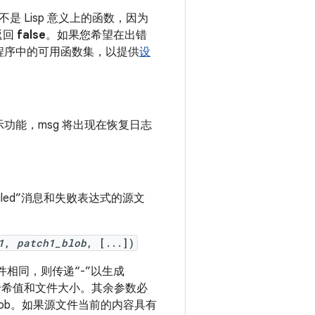
 Lisp 意义上的函数，因为
返回
false
。如果您希望在出错
程序中的可用函数集，以提供
设
功能，msg 将出现在恢复日志
failed”消息和失败表达式的源文
1
,
patch1_blob
, [...])
相同，则传递“-”以生成
 哈希值和文件大小。其余参数必
blob。如果源文件当前的内容具有