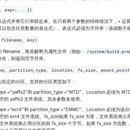
[,
expr
, ...])
表达式并将它们串联起来。在只有两个参数的特殊情况下，+ 运
可以包含任意数量的表达式）。表达式必须为字符串；该函数不能串联
(
filename
,
key
)
 filename，将其解释为属性文件（例如：
/system/build.pro
 不存在，则返回空字符串。
pe
,
partition_type
,
location
,
fs_size
,
mount_point
化给定的分区。支持的分区类型如下：
type =“yaffs2”和 partition_type =“MTD”。Locatio
空的 yaffs2 文件系统。其余参数未使用。
type =“ext4”和 partition_type =“EMMC”。Locati
空的 ext4 文件系统。
fs_size
如果 fs_size 为零，文件系统将占用
文件系统将占用分区的前 fs_size 个字节。
如果 fs_size 