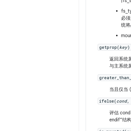
|f
fs_
必须
统将
mo
getprop(
key
)
返回系统属
与主系统属
greater_than
当且仅当 (
ifelse(
cond
评估 co
endif