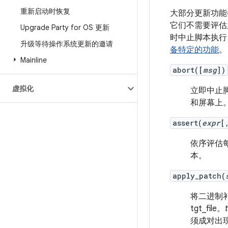
重新启动时恢复
大部分更新功能
它们不需要评估
Upgrade Party for OS 更新
时中止脚本执
升级等待操作系统更新的邀请
备特定的功能
。
Mainline
abort([
msg
])
虚拟化
立即中止脚
和屏幕上
assert(
expr
[
依序评估每个
本。
apply_patch(
将二进制补丁应
tgt_file。
须成对出现