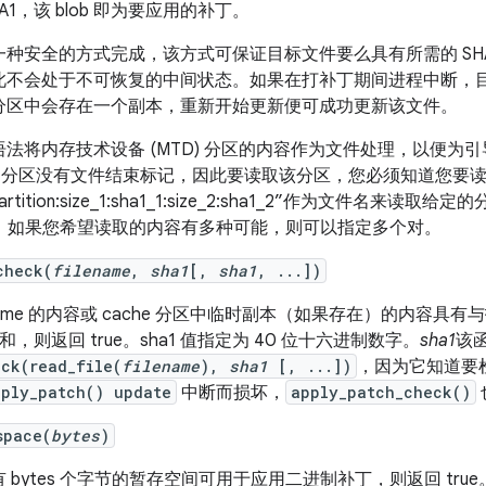
A1，该 blob 即为要应用的补丁。
一种安全的方式完成，该方式可保证目标文件要么具有所需的 SH
此不会处于不可恢复的中间状态。如果在打补丁期间进程中断，
分区中会存在一个副本，重新开始更新便可成功更新该文件。
语法将内存技术设备 (MTD) 分区的内容作为文件处理，以便为
TD 分区没有文件结束标记，因此要读取该分区，您必须知道您要
artition:size_1:sha1_1:size_2:sha1_2”作为文件名来读取给定
) 对；如果您希望读取的内容有多种可能，则可以指定多个对。
check(
filename
,
sha1
[,
sha1
, ...])
lename 的内容或 cache 分区中临时副本（如果存在）的内容具有与
验和，则返回 true。
sha1 值指定为 40 位十六进制数字。
sha1
该
ck(read_file(
filename
),
sha1
[, ...])
，因为它知道要检
pply_patch() update
中断而损坏，
apply_patch_check()
space(
bytes
)
 bytes 个字节的暂存空间可用于应用二进制补丁，则返回 true