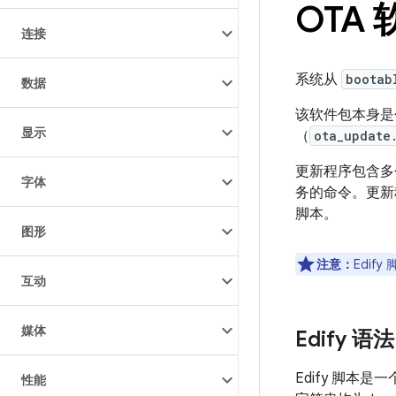
OTA
连接
系统从
bootab
数据
该软件包本身是
显示
（
ota_update
更新程序包含多
字体
务的命令。更新程
脚本。
图形
注意：
Edif
互动
媒体
Edify 语法
Edify 脚本
性能