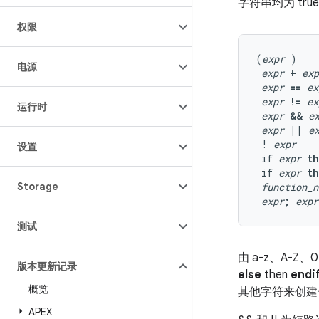
字符串均为 tru
权限
(
expr
 )

电源
expr
+
exp
expr
==
ex
expr
!=
ex
运行时
expr
&&
e
expr
||
e
 ! 
expr
设置
 if 
expr
t
 if 
expr
t
Storage
function_n
expr
;
expr
测试
由 a-z、A-Z、
版本更新记录
else
then
endi
概览
其他字符来创建值
APEX