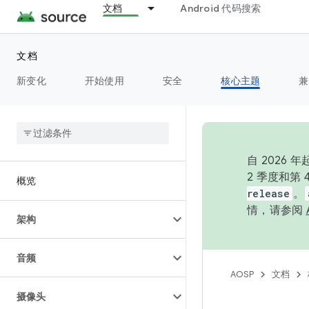
文档
Android 代码搜索
文档
新变化
开始使用
安全
核心主题
兼
自 202
2 季度和第
概览
release
。
情，请参阅
架构
音频
AOSP
文档
摄像头