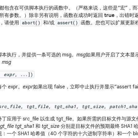
都包含在可供脚本执行的函数中。（严格来说，这些是“宏”，而不是
所有参数。）
除非另有说明，函数在成功时返回
true
，出错时
行，请使用
abort()
和/或
assert()
函数。您也可以扩展更新
本执行，并提供一条可选的 msg。
msg
如果用户开启了文本显示
。
msg
,
expr
, ...])
 expr。
expr
如果出现 false，立即中止执行并显示“assert 
src_file
,
tgt_file
,
tgt_sha1
,
tgt_size
,
patch1_sha
用于 src_file 以生成 tgt_file。
如果所需的目标文件与源文件
tgt_file
tgt_sha1
和
tgt_size
分别是目标文件的预期最终 SHA1
：一个 SHA1 哈希值（40 个字符的十六进制字符串）和一个 