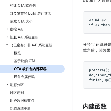
&& 和 ||
构建 OTA 软件包
对要发布的 build 进行签名
e1
&&
e2
缩减 OTA 大小
if
e1
then
虚拟 A
/
B
旧版 A
/
B 系统更新
分号“;”运算
（已废弃）非 A
/
B 系统更新
式之后，其效果
概览
基于块的 OTA
OTA 软件包内部探秘
prepare();

do_other_t
设备专属代码
finish_up(
动态分区
时区规则
用户数据检查点
内建函数
动态系统更新