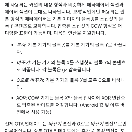
에 사용되는 커널의 내장 형식과 비슷하게 메타데이터 섹션과
데이터 섹션이 교대로 나타납니다.
교체
작업에만 허용되는 원
본 형식의 메타데이터는 기본 이미지의 블록
X
를 스냅샷의 블
록
Y
콘텐츠로 교체합니다. 압축된 스냅샷의 COW 형식은 더
다양한 표현이 가능하며, 다음의 연산을 지원합니다.
복사
: 기본 기기의 블록
X
를 기본 기기의 블록
Y
로 바꿉니
다.
바꾸기
: 기본 기기의 블록
X
를 스냅샷의 블록
Y
의 콘텐츠
로 바꿉니다. 각 블록은 gz 압축됩니다.
0으로 바꾸기
: 기본 기기의 블록
X
를 모두 0으로 바꿉니
다.
XOR
: COW 기기는 블록
X
와 블록
Y
사이에 XOR 연산으
로 압축된 바이트를 저장합니다. (Android 13 및 이후 버
전에서 사용 가능)
전체 OTA 업데이트는
바꾸기
연산과
0으로 바꾸기
연산으로만
이루어집니다. 증분 OTA 업데이트에는 추가로
복사
연산이 포