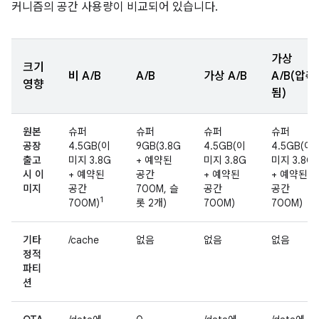
커니즘의 공간 사용량이 비교되어 있습니다.
가상
크기
비 A/B
A/B
가상 A/B
A/B(압축
영향
됨)
원본
슈퍼
슈퍼
슈퍼
슈퍼
공장
4.5GB(이
9GB(3.8G
4.5GB(이
4.5GB(이
출고
미지 3.8G
+ 예약된
미지 3.8G
미지 3.8G
시 이
+ 예약된
공간
+ 예약된
+ 예약된
미지
공간
700M, 슬
공간
공간
1
700M)
롯 2개)
700M)
700M)
기타
/cache
없음
없음
없음
정적
파티
션