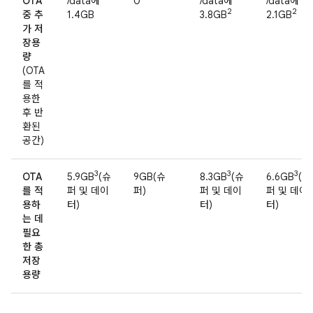
OTA
/data에
0
/data에
/data에
2
2
중 추
1.4GB
3.8GB
2.1GB
가 저
장용
량
(OTA
를 적
용한
후 반
환된
공간)
3
3
3
OTA
5.9GB
(슈
9GB(슈
8.3GB
(슈
6.6GB
(슈
를 적
퍼 및 데이
퍼)
퍼 및 데이
퍼 및 데이
용하
터)
터)
터)
는 데
필요
한 총
저장
용량