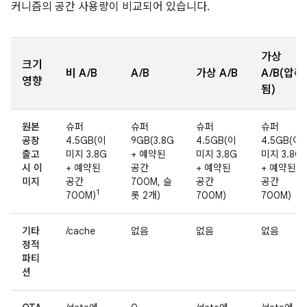
커니즘의 공간 사용량이 비교되어 있습니다.
가상
크기
비 A/B
A/B
가상 A/B
A/B(압축
영향
됨)
원본
슈퍼
슈퍼
슈퍼
슈퍼
공장
4.5GB(이
9GB(3.8G
4.5GB(이
4.5GB(이
출고
미지 3.8G
+ 예약된
미지 3.8G
미지 3.8G
시 이
+ 예약된
공간
+ 예약된
+ 예약된
미지
공간
700M, 슬
공간
공간
1
700M)
롯 2개)
700M)
700M)
기타
/cache
없음
없음
없음
정적
파티
션