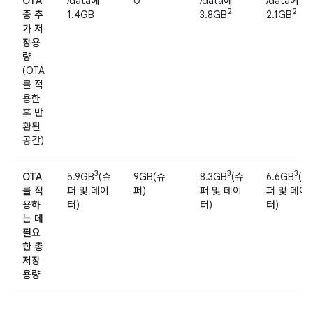
OTA
/data에
0
/data에
/data에
2
2
중 추
1.4GB
3.8GB
2.1GB
가 저
장용
량
(OTA
를 적
용한
후 반
환된
공간)
3
3
3
OTA
5.9GB
(슈
9GB(슈
8.3GB
(슈
6.6GB
(슈
를 적
퍼 및 데이
퍼)
퍼 및 데이
퍼 및 데이
용하
터)
터)
터)
는 데
필요
한 총
저장
용량