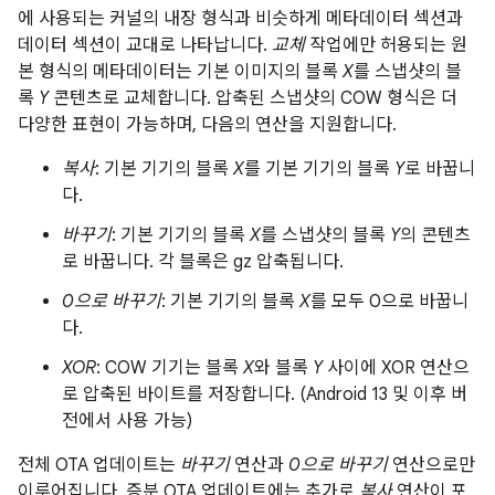
에 사용되는 커널의 내장 형식과 비슷하게 메타데이터 섹션과
데이터 섹션이 교대로 나타납니다.
교체
작업에만 허용되는 원
본 형식의 메타데이터는 기본 이미지의 블록
X
를 스냅샷의 블
록
Y
콘텐츠로 교체합니다. 압축된 스냅샷의 COW 형식은 더
다양한 표현이 가능하며, 다음의 연산을 지원합니다.
복사
: 기본 기기의 블록
X
를 기본 기기의 블록
Y
로 바꿉니
다.
바꾸기
: 기본 기기의 블록
X
를 스냅샷의 블록
Y
의 콘텐츠
로 바꿉니다. 각 블록은 gz 압축됩니다.
0으로 바꾸기
: 기본 기기의 블록
X
를 모두 0으로 바꿉니
다.
XOR
: COW 기기는 블록
X
와 블록
Y
사이에 XOR 연산으
로 압축된 바이트를 저장합니다. (Android 13 및 이후 버
전에서 사용 가능)
전체 OTA 업데이트는
바꾸기
연산과
0으로 바꾸기
연산으로만
이루어집니다. 증분 OTA 업데이트에는 추가로
복사
연산이 포