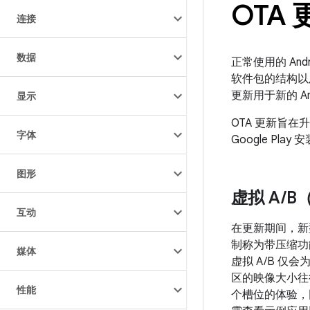
OTA 
连接
数据
正常使用的 An
软件包的结构以
更新用于新的 A
显示
OTA 更新旨
字体
Google Pla
图形
虚拟 A
/
B
互动
在更新期间，新型 
制称为带压缩功能
媒体
虚拟 A/B 
区的映像大小往
性能
个槽位的体验，同