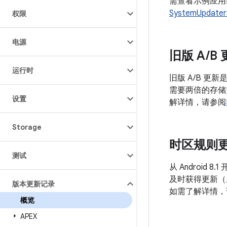
需查看示例应用以了
SystemUpdater
权限
电源
旧版 A
/
B
运行时
旧版 A/B 更
需要两倍的存储
设置
解详情，请参阅
Storage
时区规则
测试
从 Androi
及时获得更新（从
版本更新记录
如需了解详情，
概览
APEX