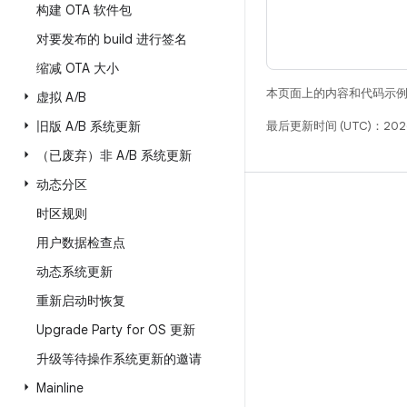
构建 OTA 软件包
对要发布的 build 进行签名
缩减 OTA 大小
本页面上的内容和代码示
虚拟 A
/
B
旧版 A
/
B 系统更新
最后更新时间 (UTC)：2026
（已废弃）非 A
/
B 系统更新
动态分区
构建
时区规则
Android 代码库
用户数据检查点
要求
动态系统更新
下载
重新启动时恢复
预览二进制文件
Upgrade Party for OS 更新
出厂映像
升级等待操作系统更新的邀请
驱动程序二进制文件
Mainline