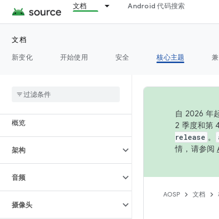
文档
Android 代码搜索
文档
新变化
开始使用
安全
核心主题
兼
自 202
概览
2 季度和第
release
。
情，请参阅
架构
音频
AOSP
文档
摄像头