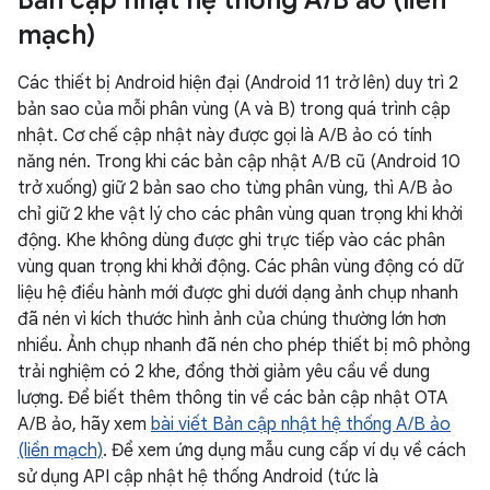
Bản cập nhật hệ thống A
/
B ảo (liền
mạch)
Các thiết bị Android hiện đại (Android 11 trở lên) duy trì 2
bản sao của mỗi phân vùng (A và B) trong quá trình cập
nhật. Cơ chế cập nhật này được gọi là A/B ảo có tính
năng nén. Trong khi các bản cập nhật A/B cũ (Android 10
trở xuống) giữ 2 bản sao cho từng phân vùng, thì A/B ảo
chỉ giữ 2 khe vật lý cho các phân vùng quan trọng khi khởi
động. Khe không dùng được ghi trực tiếp vào các phân
vùng quan trọng khi khởi động. Các phân vùng động có dữ
liệu hệ điều hành mới được ghi dưới dạng ảnh chụp nhanh
đã nén vì kích thước hình ảnh của chúng thường lớn hơn
nhiều. Ảnh chụp nhanh đã nén cho phép thiết bị mô phỏng
trải nghiệm có 2 khe, đồng thời giảm yêu cầu về dung
lượng. Để biết thêm thông tin về các bản cập nhật OTA
A/B ảo, hãy xem
bài viết Bản cập nhật hệ thống A/B ảo
(liền mạch)
. Để xem ứng dụng mẫu cung cấp ví dụ về cách
sử dụng API cập nhật hệ thống Android (tức là