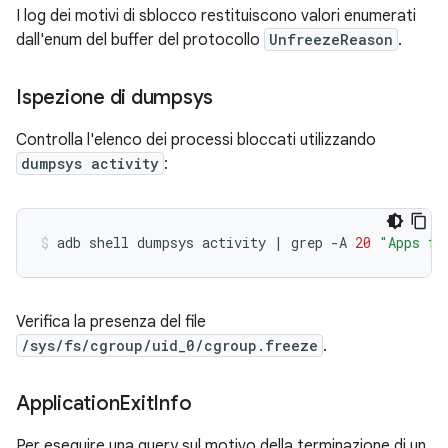
I log dei motivi di sblocco restituiscono valori enumerati
dall'enum del buffer del protocollo
UnfreezeReason
.
Ispezione di dumpsys
Controlla l'elenco dei processi bloccati utilizzando
dumpsys activity
:
adb
shell
dumpsys
activity
|
grep
-A
20
"Apps fr
Verifica la presenza del file
/sys/fs/cgroup/uid_0/cgroup.freeze
.
Application
Exit
Info
Per eseguire una query sul motivo della terminazione di un