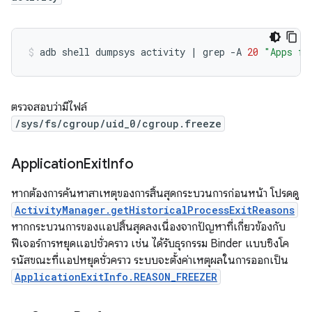
adb
shell
dumpsys
activity
|
grep
-A
20
"Apps fr
ตรวจสอบว่ามีไฟล์
/sys/fs/cgroup/uid_0/cgroup.freeze
Application
Exit
Info
หากต้องการค้นหาสาเหตุของการสิ้นสุดกระบวนการก่อนหน้า โปรดดู
ActivityManager.getHistoricalProcessExitReasons
หากกระบวนการของแอปสิ้นสุดลงเนื่องจากปัญหาที่เกี่ยวข้องกับ
ฟีเจอร์การหยุดแอปชั่วคราว เช่น ได้รับธุรกรรม Binder แบบซิงโค
รนัสขณะที่แอปหยุดชั่วคราว ระบบจะตั้งค่าเหตุผลในการออกเป็น
ApplicationExitInfo.REASON_FREEZER