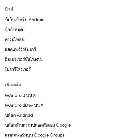
บิวด์
ที่เก็บสำหรับ Android
ข้อกำหนด
ดาวน์โหลด
แสดงพรีวิวไบนารี
อิมเมจเวอร์ชันโรงงาน
ไบนารีไดรเวอร์
เชื่อมต่อ
@Android บน X
@AndroidDev บน X
บล็อก Android
บล็อกด้านความปลอดภัยของ Google
แพลตฟอร์มบน Google Groups