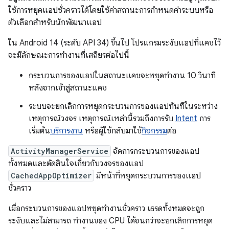
ใช้การหยุดแอปชั่วคราวได้โดยใช้ค่าสถานะการกำหนดค่าระบบหรือ
ตัวเลือกสำหรับนักพัฒนาแอป
ใน Android 14 (ระดับ API 34) ขึ้นไป โปรแกรมระงับแอปที่แคชไว้
จะมีลักษณะการทำงานที่เสถียรต่อไปนี้
กระบวนการของแอปในสถานะแคชจะหยุดทำงาน 10 วินาที
หลังจากเข้าสู่สถานะแคช
ระบบจะยกเลิกการหยุดกระบวนการของแอปทันทีในระหว่าง
เหตุการณ์วงจร เหตุการณ์เหล่านี้รวมถึงการรับ
Intent
การ
เริ่มต้น
บริการงาน
หรือผู้ใช้กลับมาใช้
กิจกรรม
ต่อ
ActivityManagerService
จัดการกระบวนการของแอป
ทั้งหมดและตัดสินใจเกี่ยวกับวงจรของแอป
CachedAppOptimizer
มีหน้าที่หยุดกระบวนการของแอป
ชั่วคราว
เมื่อกระบวนการของแอปหยุดทำงานชั่วคราว เธรดทั้งหมดจะถูก
ระงับและไม่สามารถ ทำงานของ CPU ได้จนกว่าจะยกเลิกการหยุด