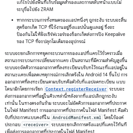
แก้ไขไปยังพื้นที่เก็บข้อมูลสำรองและการสลับหน้าแบบไม่
ระบุชื่อไปยัง ZRAM
หากกระบวนการทั้งหมดของแอปหนึ่งๆ ถูกระงับ ระบบจะสิ้น
สุดซ็อกเก็ต TCP ที่ใช้งานอยู่ซึ่งแอปนั้นดูแลอยู่ ซึ่งจะ
ป้องกันไม่ให้ฝั่งเซิร์ฟเวอร์ของซ็อกเก็ตส่งการปิง Keepalive
ของ TCP ที่จะปลุกโมเด็มของอุปกรณ์
ระบบจะยกเลิกการหยุดกระบวนการของแอปที่แคชไว้ชั่วคราวเมื่อ
สถานะกระบวนการเปลี่ยนจากแคช เป็นสถานะที่มีความสำคัญสูงขึ้น
ระบบจะจัดคิวการออกอากาศที่ลงทะเบียนบริบทไว้ขณะที่แอปอยู่ใน
สถานะแคชเพื่อลดเหตุการณ์การเลิกตรึงใน Android 14 ขึ้นไป การ
ออกอากาศที่ลงทะเบียนตามบริบทคือตัวรับที่แอปจดทะเบียน แบบ
ไดนามิกโดยการเรียก
Context.registerReceiver
ระบบจะ
ส่งการออกอากาศที่อยู่ในคิวเหล่านี้หลังจากที่แอปเลิกถูกระงับ
เท่านั้น ในทางตรงกันข้าม ระบบจะไม่จัดคิวการออกอากาศที่ประกาศ
ในไฟล์ Manifest การออกอากาศที่ประกาศในไฟล์ Manifest คือตัว
รับที่ประกาศแบบคงที่ใน
AndroidManifest.xml
โดยใช้องค์
ประกอบ
<receiver>
ระบบจะยกเลิกการตรึงแอปที่แคชไว้ทันที
เพื่อส่งการออกอากาศที่ประกาศในไฟล์ Manifest