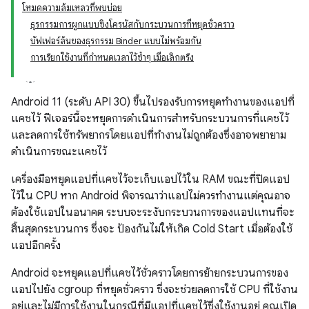
โหมดความล้มเหลวที่พบบ่อย
ธุรกรรมการผูกแบบซิงโครนัสกับกระบวนการที่หยุดชั่วคราว
บัฟเฟอร์ล้นของธุรกรรม Binder แบบไม่พร้อมกัน
การเรียกใช้งานที่กำหนดเวลาไว้ซ้ำๆ เมื่อเลิกตรึง
Android 11 (ระดับ API 30) ขึ้นไปรองรับการหยุดทำงานของแอปที่
แคชไว้ ฟีเจอร์นี้จะหยุดการดำเนินการสำหรับกระบวนการที่แคชไว้
และลดการใช้ทรัพยากรโดยแอปที่ทำงานไม่ถูกต้องซึ่งอาจพยายาม
ดำเนินการขณะแคชไว้
เครื่องมือหยุดแอปที่แคชไว้จะเก็บแอปไว้ใน RAM ขณะที่ปิดแอป
ไว้ใน CPU หาก Android พิจารณาว่าแอปไม่ควรทำงานแต่คุณอาจ
ต้องใช้แอปในอนาคต ระบบจะระงับกระบวนการของแอปแทนที่จะ
สิ้นสุดกระบวนการ ซึ่งจะ ป้องกันไม่ให้เกิด Cold Start เมื่อต้องใช้
แอปอีกครั้ง
Android จะหยุดแอปที่แคชไว้ชั่วคราวโดยการย้ายกระบวนการของ
แอปไปยัง cgroup ที่หยุดชั่วคราว ซึ่งจะช่วยลดการใช้ CPU ที่ใช้งาน
อยู่และไม่มีการใช้งานในกรณีที่มีแอปที่แคชไว้ซึ่งใช้งานอยู่ คุณเปิด