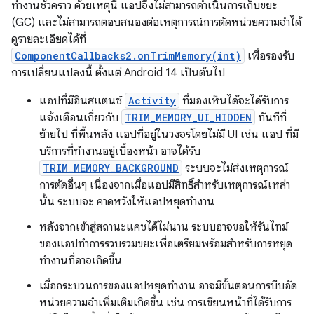
ทำงานชั่วคราว ด้วยเหตุนี้ แอปจึงไม่สามารถดำเนินการเก็บขยะ
(GC) และไม่สามารถตอบสนองต่อเหตุการณ์การตัดหน่วยความจำได้
ดูรายละเอียดได้ที่
ComponentCallbacks2.onTrimMemory(int)
เพื่อรองรับ
การเปลี่ยนแปลงนี้ ตั้งแต่ Android 14 เป็นต้นไป
แอปที่มีอินสแตนซ์
Activity
ที่มองเห็นได้จะได้รับการ
แจ้งเตือนเกี่ยวกับ
TRIM_MEMORY_UI_HIDDEN
ทันทีที่
ย้ายไป ที่พื้นหลัง แอปที่อยู่ในวงจรโดยไม่มี UI เช่น แอป ที่มี
บริการที่ทำงานอยู่เบื้องหน้า อาจได้รับ
TRIM_MEMORY_BACKGROUND
ระบบจะไม่ส่งเหตุการณ์
การตัดอื่นๆ เนื่องจากเมื่อแอปมีสิทธิ์สำหรับเหตุการณ์เหล่า
นั้น ระบบจะ คาดหวังให้แอปหยุดทำงาน
หลังจากเข้าสู่สถานะแคชได้ไม่นาน ระบบอาจขอให้รันไทม์
ของแอปทำการรวบรวมขยะเพื่อเตรียมพร้อมสำหรับการหยุด
ทำงานที่อาจเกิดขึ้น
เมื่อกระบวนการของแอปหยุดทำงาน อาจมีขั้นตอนการบีบอัด
หน่วยความจำเพิ่มเติมเกิดขึ้น เช่น การเขียนหน้าที่ได้รับการ