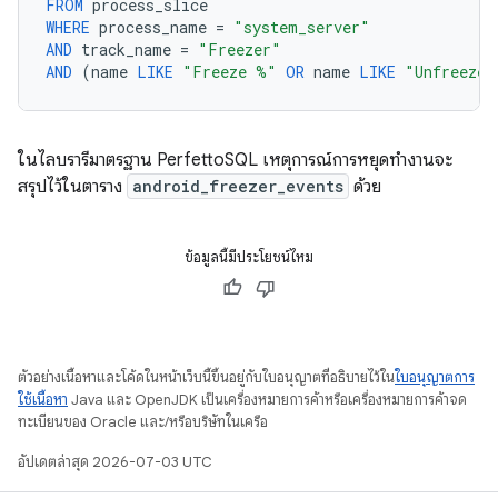
FROM
process_slice
WHERE
process_name
=
"system_server"
AND
track_name
=
"Freezer"
AND
(
name
LIKE
"Freeze %"
OR
name
LIKE
"Unfreeze 
ในไลบรารีมาตรฐาน PerfettoSQL เหตุการณ์การหยุดทำงานจะ
สรุปไว้ในตาราง
android_freezer_events
ด้วย
ข้อมูลนี้มีประโยชน์ไหม
ตัวอย่างเนื้อหาและโค้ดในหน้าเว็บนี้ขึ้นอยู่กับใบอนุญาตที่อธิบายไว้ใน
ใบอนุญาตการ
ใช้เนื้อหา
Java และ OpenJDK เป็นเครื่องหมายการค้าหรือเครื่องหมายการค้าจด
ทะเบียนของ Oracle และ/หรือบริษัทในเครือ
อัปเดตล่าสุด 2026-07-03 UTC