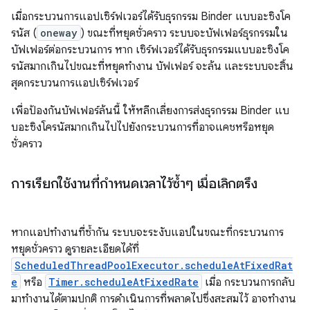
เมื่อกระบวนการแอปเซิร์ฟเวอร์ได้รับธุรกรรม Binder แบบอะซิงโค
รนัส (
oneway
) ขณะที่หยุดชั่วคราว ระบบจะบัฟเฟอร์ธุรกรรมใน
บัฟเฟอร์ต่อกระบวนการ หาก เซิร์ฟเวอร์ได้รับธุรกรรมแบบอะซิงโค
รนัสมากเกินไปขณะที่หยุดทำงาน บัฟเฟอร์ จะล้น และระบบจะสิ้น
สุดกระบวนการแอปเซิร์ฟเวอร์
เพื่อป้องกันบัฟเฟอร์ล้นนี้ ให้หลีกเลี่ยงการส่งธุรกรรม Binder แบ
บอะซิงโครนัสมากเกินไปไปยังกระบวนการที่อาจแคชหรือหยุด
ชั่วคราว
การเรียกใช้งานที่กำหนดเวลาไว้ซ้ำๆ เมื่อเลิกตรึง
หากแอปทำงานที่ซ้ำกัน ระบบจะระงับแอปในขณะที่กระบวนการ
หยุดชั่วคราว ดูรายละเอียดได้ที่
ScheduledThreadPoolExecutor.scheduleAtFixedRat
e
หรือ
Timer.scheduleAtFixedRate
เมื่อ กระบวนการกลับ
มาทำงานได้ตามปกติ การดำเนินการที่พลาดไปซึ่งสะสมไว้ อาจทำงาน