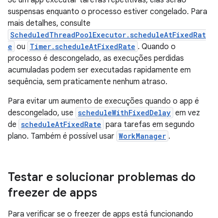
Se um app executar tarefas repetitivas, elas serão
suspensas enquanto o processo estiver congelado. Para
mais detalhes, consulte
ScheduledThreadPoolExecutor.scheduleAtFixedRat
e
ou
Timer.scheduleAtFixedRate
. Quando o
processo é descongelado, as execuções perdidas
acumuladas podem ser executadas rapidamente em
sequência, sem praticamente nenhum atraso.
Para evitar um aumento de execuções quando o app é
descongelado, use
scheduleWithFixedDelay
em vez
de
scheduleAtFixedRate
para tarefas em segundo
plano. Também é possível usar
WorkManager
.
Testar e solucionar problemas do
freezer de apps
Para verificar se o freezer de apps está funcionando