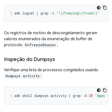
adb
logcat
|
grep
-i
"\(freezing\|froze\)"
Os registros de motivo de descongelamento geram
valores enumerados da enumeração de buffer de
protocolo
UnfreezeReason
.
Inspeção do Dumpsys
Verifique uma lista de processos congelados usando
dumpsys activity
:
adb
shell
dumpsys
activity
|
grep
-A
20
"Apps fr