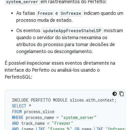
system_server
em rastreamentos do Perfetto:
As fatias
Freeze
e
Unfreeze
indicam quando um
processo muda de estado.
Os eventos
updateAppFreezeStateLSP
mostram
quando o servidor do sistema reexamina os
atributos do processo para tomar decisões de
congelamento ou descongelamento.
É possível inspecionar esses eventos diretamente na
interface do Perfetto ou analisá-los usando o
PerfettoSQL:
INCLUDE
PERFETTO
MODULE
slices
.
with_context
;
SELECT
*
FROM
process_slice
WHERE
process_name
=
"system_server"
AND
track_name
=
"Freezer"
AND
(
name
LIKE
"Freeze %"
OR
name
LIKE
"Unfreeze 