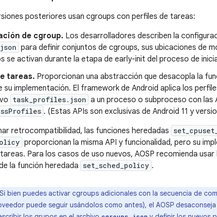
rsiones posteriores usan cgroups con perfiles de tareas:
ación de cgroup.
Los desarrolladores describen la configura
json
para definir conjuntos de cgroups, sus ubicaciones de m
s se activan durante la etapa de early-init del proceso de inicia
de tareas.
Proporcionan una abstracción que desacopla la func
e su implementación. El framework de Android aplica los perfi
ivo
task_profiles.json
a un proceso o subproceso con las 
ssProfiles
. (Estas APIs son exclusivas de Android 11 y versi
ar retrocompatibilidad, las funciones heredadas
set_cpuset
olicy
proporcionan la misma API y funcionalidad, pero su imp
e tareas. Para los casos de uso nuevos, AOSP recomienda usar l
 de la función heredada
set_sched_policy
.
Si bien puedes activar cgroups adicionales con la secuencia de com
roveedor puede seguir usándolos como antes), el AOSP desaconseja
scribir los grupos en el archivo
y definir los nuevos p
cgroups.json