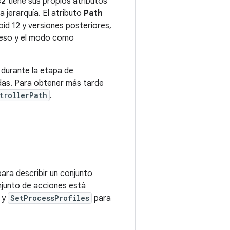
s2
tiene sus propios atributos
la jerarquía. El atributo
Path
oid 12 y versiones posteriores,
cceso y el modo como
 durante la etapa de
cadas. Para obtener más tarde
trollerPath
.
para describir un conjunto
njunto de acciones está
y
SetProcessProfiles
para