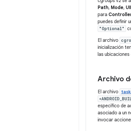
cgroups v2 se a
Path
,
Mode
,
UI
para
Controlle
puedes definir 
"Optional"
co
El archivo
cgr
inicialización 
las ubicaciones
Archivo d
El archivo
task
<ANDROID_BUI
específico de a
asociado a un n
invocar acciones