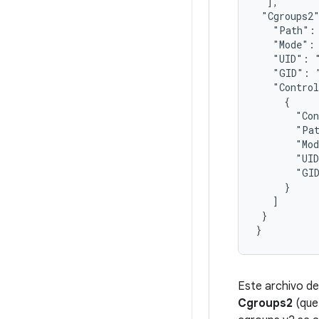
  ],

 "Cgroups2"
   "Path": 
   "Mode": 
   "UID": "
   "GID": "
   "Control
     {

       "Con
       "Pat
       "Mod
       "UID
       "GID
     }

   ]

 }

Este archivo de
Cgroups2
(que 