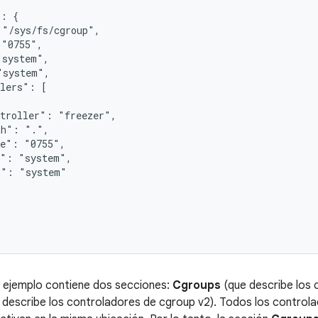
: {

"/sys/fs/cgroup",

"0755",

system",

system",

lers": [

troller": "freezer",

h": ".",

e": "0755",

": "system",

": "system"

 ejemplo contiene dos secciones:
Cgroups
(que describe los 
describe los controladores de cgroup v2). Todos los controlad