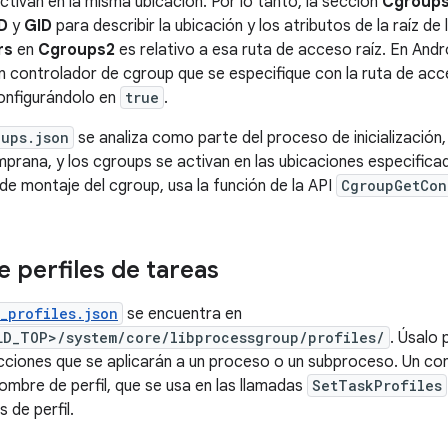
ctivan en la misma ubicación. Por lo tanto, la sección
Cgroup
D
y
GID
para describir la ubicación y los atributos de la raíz de 
rs
en
Cgroups2
es relativo a esa ruta de acceso raíz. En Andr
un controlador de cgroup que se especifique con la ruta de a
nfigurándolo en
true
.
oups.json
se analiza como parte del proceso de inicialización,
temprana, y los cgroups se activan en las ubicaciones especifi
 de montaje del cgroup, usa la función de la API
CgroupGetCon
e perfiles de tareas
_profiles.json
se encuentra en
LD_TOP>/system/core/libprocessgroup/profiles/
. Úsalo 
cciones que se aplicarán a un proceso o un subproceso. Un co
ombre de perfil, que se usa en las llamadas
SetTaskProfiles
 de perfil.