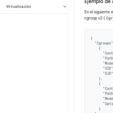
Ejemplo de 
Virtualización
En el siguiente
cgroup v2 (
Cgr
{

  "Cgroups"
    {

      "Cont
      "Path
      "Mode
      "UID"
      "GID"
    },

    {

      "Cont
      "Path
      "Mode
      "Opti
    }
