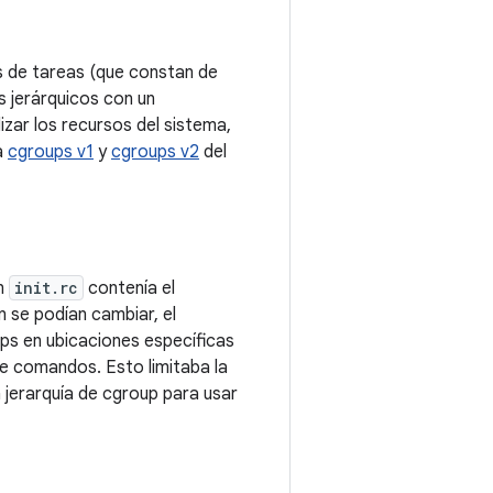
s de tareas (que constan de
 jerárquicos con un
zar los recursos del sistema,
a
cgroups v1
y
cgroups v2
del
ón
init.rc
contenía el
n se podían cambiar, el
ps en ubicaciones específicas
de comandos. Esto limitaba la
 jerarquía de cgroup para usar