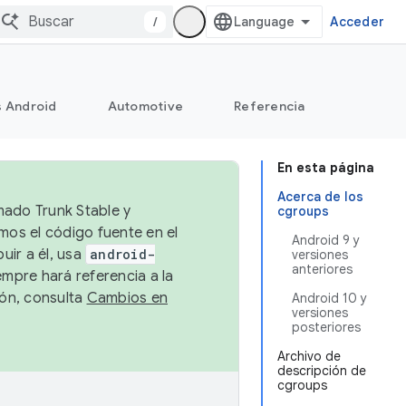
/
Acceder
s Android
Automotive
Referencia
En esta página
Acerca de los
mado Trunk Stable y
cgroups
emos el código fuente en el
Android 9 y
uir a él, usa
android-
versiones
anteriores
empre hará referencia a la
ión, consulta
Cambios en
Android 10 y
versiones
posteriores
Archivo de
descripción de
cgroups