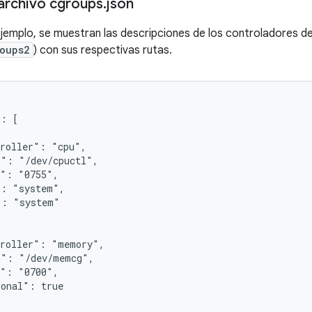
archivo cgroups
.
json
 ejemplo, se muestran las descripciones de los controladores de
oups2
) con sus respectivas rutas.
: [

roller": "cpu",

": "/dev/cpuctl",

": "0755",

: "system",

: "system"

roller": "memory",

": "/dev/memcg",

": "0700",

onal": true
