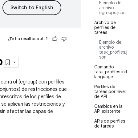
Ejemplo de
archivo
cgroups.json
Archivo de
perfiles de
tareas
¿Te ha resultado útil?
Ejemplo de
archivo
task_profiles.j
p
son
Comando
task_profiles init
language
control (cgroup) con perfiles
Perfiles de
conjuntos) de restricciones que
tareas por nivel
rescritas de los perfiles de
de API
e aplican las restricciones y
Cambios en la
sin afectar las capas de
API existente
APIs de perfiles
de tareas