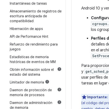
Instantáneas de tareas
Android 10 y ve
Almacenamiento de registros de
escritura anticipada de
Configur
compatibilidad
cgroups.
Hibernación de apps
los cgroup
API de Performance Hint
Perfiles 
detalles d
Refuerzo de rendimiento para
juegos
en el arch
SetProce
Estadísticas de memoria
históricas de eventos de MM
Para proporcion
Obtén información sobre el
y
get_sched_p
estado del sistema
usar perfiles d
Limitador de memoria
tareas en lugar
Daemon de protección de
memoria de procesos
Importante:
Daemon de administración
(el código del p
de memoria
cambio, debes de