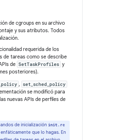
ción de cgroups en su archivo
ontaje y sus atributos. Todos
lización.
ionalidad requerida de los
les de tareas como se describe
APIs de
SetTaskProfiles
y
ones posteriores).
_policy
,
set_sched_policy
lementación se modificó para
as nuevas APIs de perfiles de
andos de inicialización
init.rc
 enfáticamente que lo hagas. En
erfiles de tareas en el archivo