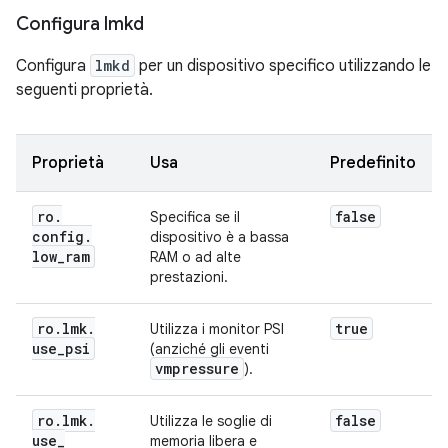
Configura lmkd
Configura
lmkd
per un dispositivo specifico utilizzando le
seguenti proprietà.
Proprietà
Usa
Predefinito
ro
.
false
Specifica se il
config
.
dispositivo è a bassa
low
_
ram
RAM o ad alte
prestazioni.
ro
.
lmk
.
true
Utilizza i monitor PSI
use
_
psi
(anziché gli eventi
vmpressure
).
ro
.
lmk
.
false
Utilizza le soglie di
use
_
memoria libera e