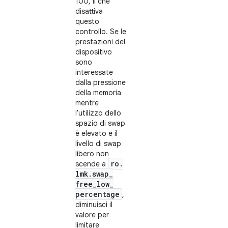
100, il che
disattiva
questo
controllo. Se le
prestazioni del
dispositivo
sono
interessate
dalla pressione
della memoria
mentre
l'utilizzo dello
spazio di swap
è elevato e il
livello di swap
libero non
ro
.
scende a
lmk
.
swap
_
free
_
low
_
percentage
,
diminuisci il
valore per
limitare