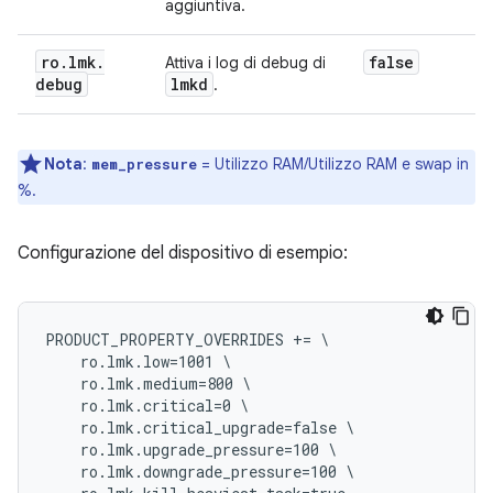
aggiuntiva.
ro
.
lmk
.
false
Attiva i log di debug di
debug
lmkd
.
Nota
:
= Utilizzo RAM/Utilizzo RAM e swap in
mem_pressure
%.
Configurazione del dispositivo di esempio:
PRODUCT_PROPERTY_OVERRIDES += \

    ro.lmk.low=1001 \

    ro.lmk.medium=800 \

    ro.lmk.critical=0 \

    ro.lmk.critical_upgrade=false \

    ro.lmk.upgrade_pressure=100 \

    ro.lmk.downgrade_pressure=100 \
