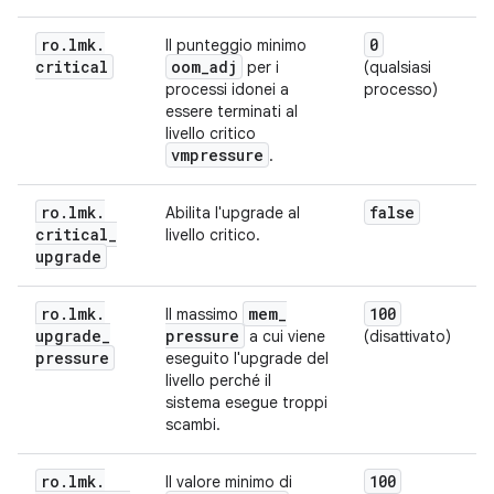
ro
.
lmk
.
0
Il punteggio minimo
critical
oom
_
adj
per i
(qualsiasi
processi idonei a
processo)
essere terminati al
livello critico
vmpressure
.
ro
.
lmk
.
false
Abilita l'upgrade al
critical
_
livello critico.
upgrade
ro
.
lmk
.
mem
_
100
Il massimo
upgrade
_
pressure
a cui viene
(disattivato)
pressure
eseguito l'upgrade del
livello perché il
sistema esegue troppi
scambi.
ro
.
lmk
.
100
Il valore minimo di