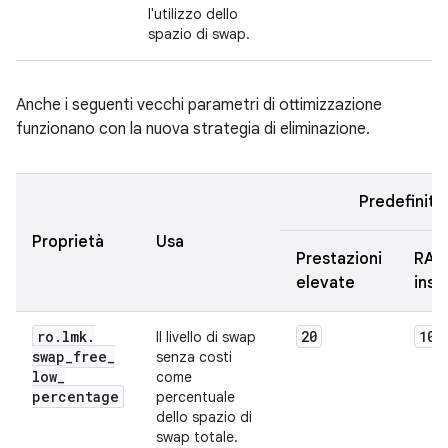
l'utilizzo dello
spazio di swap.
Anche i seguenti vecchi parametri di ottimizzazione
funzionano con la nuova strategia di eliminazione.
Predefinito
Proprietà
Usa
Prestazioni
RAM
elevate
insu
ro
.
lmk
.
20
10
Il livello di swap
swap
_
free
_
senza costi
low
_
come
percentage
percentuale
dello spazio di
swap totale.