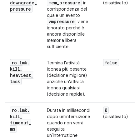
downgrade
_
mem
_
pressure
in
(disattivato)
pressure
corrispondenza del
quale un evento
vmpressure
viene
ignorato perché è
ancora disponibile
memoria libera
sufficiente.
ro
.
lmk
.
false
Termina l'attività
kill
_
idonea più pesante
heaviest
_
(decisione migliore)
task
anziché un'attività
idonea qualsiasi
(decisione rapida).
ro
.
lmk
.
0
Durata in millisecondi
kill
_
dopo un'interruzione
(disattivato)
timeout
_
quando non verrà
ms
eseguita
un'interruzione