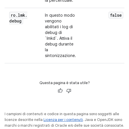
la percentuale.
ro
.
lmk
.
false
In questo modo
debug
vengono
abilitati i log di
debug di
`lmkd`. Attiva il
debug durante
la
sintonizzazione.
Questa pagina è stata utile?
I campioni di contenuti e codice in questa pagina sono soggetti alle
licenze descritte nella
Licenza per i contenuti
. Java e OpenJDK sono
marchi o marchi registrati di Oracle e/o delle sue società consociate.