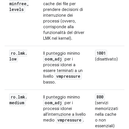
minfree
_
cache dei file per
levels
prendere decisioni di
interruzione dei
processi (ovvero,
corrisponde alla
funzionalità del driver
LMK nel kernel).
ro
.
lmk
.
1001
Il punteggio minimo
low
oom
_
adj
per i
(disattivato)
processi idonei a
essere terminati a un
vmpressure
livello
basso.
ro
.
lmk
.
800
Il punteggio minimo
medium
oom
_
adj
per i
(servizi
processi idonei
memorizzati
all'interruzione a livello
nella cache
vmpressure
medio
.
o non
essenziali)