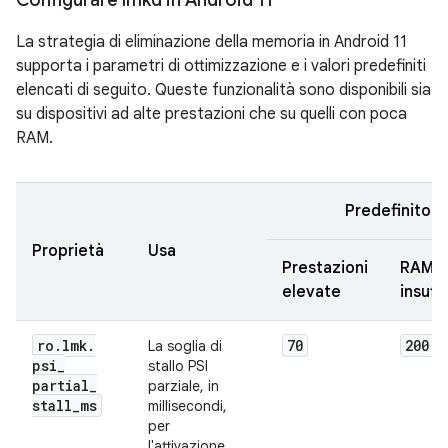
Configurare lmkd in Android 11
La strategia di eliminazione della memoria in Android 11
supporta i parametri di ottimizzazione e i valori predefiniti
elencati di seguito. Queste funzionalità sono disponibili sia
su dispositivi ad alte prestazioni che su quelli con poca
RAM.
Predefinito
Proprietà
Usa
Prestazioni
RAM
elevate
insuff
ro
.
lmk
.
70
200
La soglia di
psi
_
stallo PSI
partial
_
parziale, in
stall
_
ms
millisecondi,
per
l'attivazione