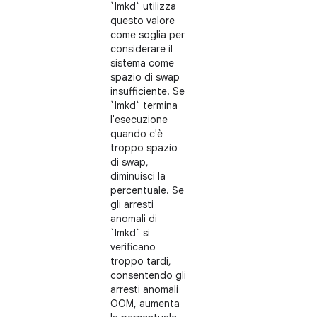
`lmkd` utilizza
questo valore
come soglia per
considerare il
sistema come
spazio di swap
insufficiente. Se
`lmkd` termina
l'esecuzione
quando c'è
troppo spazio
di swap,
diminuisci la
percentuale. Se
gli arresti
anomali di
`lmkd` si
verificano
troppo tardi,
consentendo gli
arresti anomali
OOM, aumenta