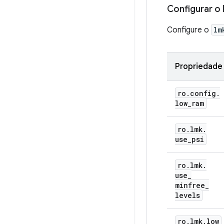
Configurar o
Configure o
lm
Propriedade
ro
.
config
.
low
_
ram
ro
.
lmk
.
use
_
psi
ro
.
lmk
.
use
_
minfree
_
levels
ro
.
lmk
.
low