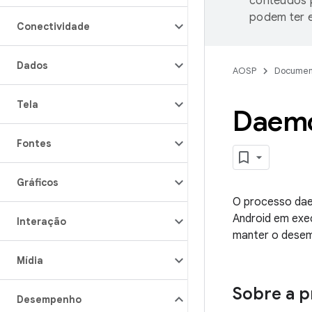
conteúdos p
podem ter e
Conectividade
Dados
AOSP
Documen
Tela
Daemo
Fontes
Gráficos
O processo dae
Android em exe
Interação
manter o desem
Mídia
Sobre a 
Desempenho