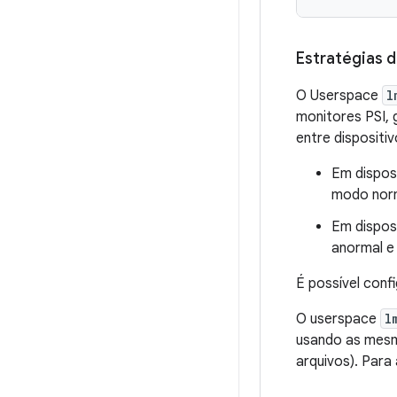
Estratégias 
O Userspace
l
monitores PSI, 
entre disposit
Em dispos
modo norm
Em dispos
anormal e
É possível conf
O userspace
l
usando as mesma
arquivos). Para