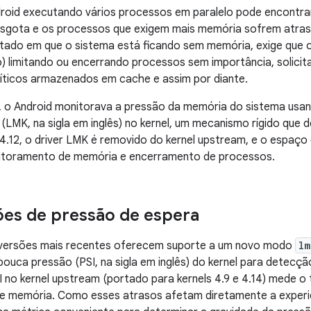
roid executando vários processos em paralelo pode encontra
esgota e os processos que exigem mais memória sofrem atras
stado em que o sistema está ficando sem memória, exige que o
ão) limitando ou encerrando processos sem importância, solici
íticos armazenados em cache e assim por diante.
 o Android monitorava a pressão da memória do sistema usan
LMK, na sigla em inglês) no kernel, um mecanismo rígido que d
l 4.12, o driver LMK é removido do kernel upstream, e o espaço
itoramento de memória e encerramento de processos.
es de pressão de espera
 versões mais recentes oferecem suporte a um novo modo
lm
ouca pressão (PSI, na sigla em inglês) do kernel para detecç
 no kernel upstream (portado para kernels 4.9 e 4.14) mede o
de memória. Como esses atrasos afetam diretamente a experiê