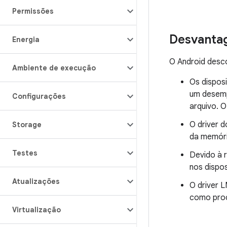
Permissões
Desvantag
Energia
O Android desco
Ambiente de execução
Os dispos
um desemp
Configurações
arquivo. 
O driver 
Storage
da memóri
Testes
Devido à r
nos dispos
Atualizações
O driver 
como proc
Virtualização