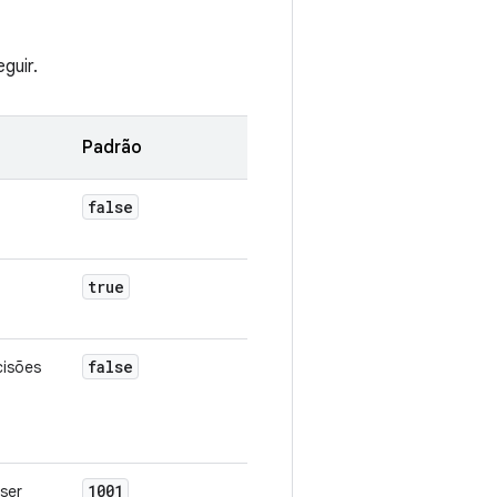
guir.
Padrão
false
true
false
cisões
1001
ser