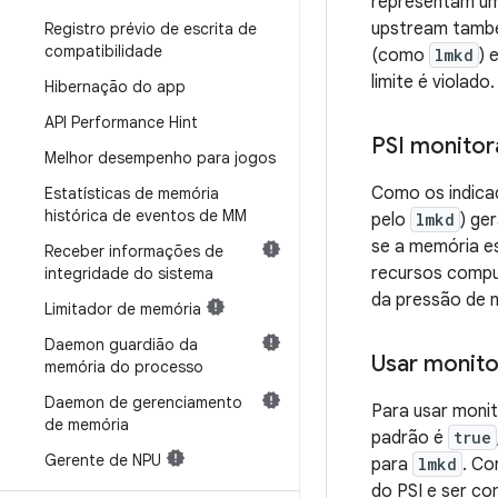
representam um
upstream também
Registro prévio de escrita de
compatibilidade
(como
lmkd
) 
limite é violado.
Hibernação do app
API Performance Hint
PSI monitor
Melhor desempenho para jogos
Como os indic
Estatísticas de memória
histórica de eventos de MM
pelo
lmkd
) ge
se a memória es
Receber informações de
recursos comput
integridade do sistema
da pressão de m
Limitador de memória
Daemon guardião da
Usar monito
memória do processo
Daemon de gerenciamento
Para usar moni
de memória
padrão é
true
Gerente de NPU
para
lmkd
. Co
do PSI e ser co