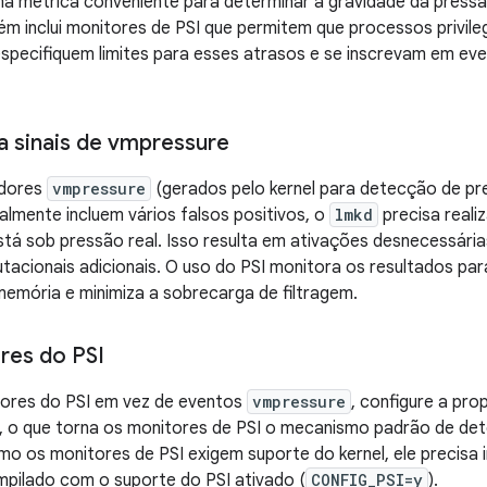
a métrica conveniente para determinar a gravidade da pressã
 inclui monitores de PSI que permitem que processos privile
especifiquem limites para esses atrasos e se inscrevam em ev
a sinais de vmpressure
adores
vmpressure
(gerados pelo kernel para detecção de p
ralmente incluem vários falsos positivos, o
lmkd
precisa reali
tá sob pressão real. Isso resulta em ativações desnecessári
acionais adicionais. O uso do PSI monitora os resultados pa
emória e minimiza a sobrecarga de filtragem.
res do PSI
tores do PSI em vez de eventos
vmpressure
, configure a pr
, o que torna os monitores de PSI o mecanismo padrão de d
mo os monitores de PSI exigem suporte do kernel, ele precisa 
mpilado com o suporte do PSI ativado (
CONFIG_PSI=y
).