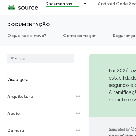
Documentos
Android Code Se
DOCUMENTAÇÃO
O que há de novo?
Como começar
Segurança
Em 2026, pa
estabilidad
Visão geral
segundo e q
A ramificaç
Arquitetura
recente env
Áudio
Câmera