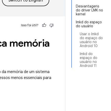
Desvantagens
do driver LMK no
kernel
lmkd do espaço
Isso foi útil?
do usuário
Usar o lmkd
do espaço do
ca memória
usuário no
Android 10
lmkd do
espaço do
usuário no
Android 11
o da memória de um sistema
essos menos essenciais para