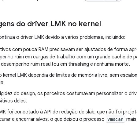
ens do driver LMK no kernel
ntinua o driver LMK devido a vários problemas, incluindo:
itivos com pouca RAM precisavam ser ajustados de forma agr
enho ruim em cargas de trabalho com um grande cache de pá
O desempenho ruim resultou em thrashing e nenhuma morte.
do kernel LMK dependia de limites de memória livre, sem esca
a.
igidez do design, os parceiros costumavam personalizar o driv
itivos deles.
LMK foi conectado à API de redução de slab, que não foi proj
urar e encerrar alvos, o que deixou o processo
vmscan
mais 