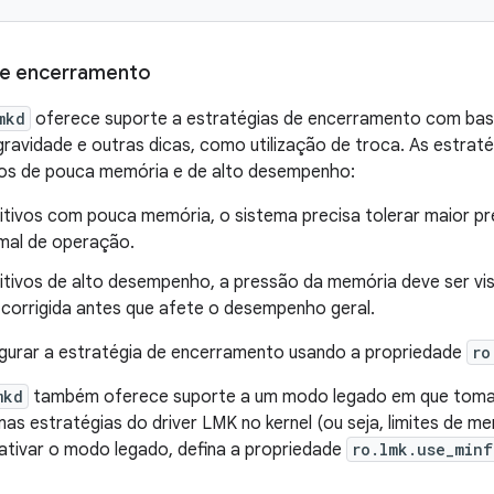
de encerramento
mkd
oferece suporte a estratégias de encerramento com ba
gravidade e outras dicas, como utilização de troca. As estrat
ivos de pouca memória e de alto desempenho:
itivos com pouca memória, o sistema precisa tolerar maior 
al de operação.
itivos de alto desempenho, a pressão da memória deve ser v
 corrigida antes que afete o desempenho geral.
igurar a estratégia de encerramento usando a propriedade
ro
mkd
também oferece suporte a um modo legado em que toma
s estratégias do driver LMK no kernel (ou seja, limites de me
 ativar o modo legado, defina a propriedade
ro.lmk.use_minf