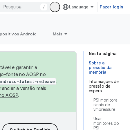
/
Fazer login
positivos Android
Mais
Nesta página
Sobre a
ável e garantir a
pressão da
memória
igo-fonte no AOSP no
android-latest-release
.
Informações de
pressão de
renciar a versão mais
espera
no AOSP
.
PSI monitora
sinais de
vmpressure
Usar
monitores do
PSI