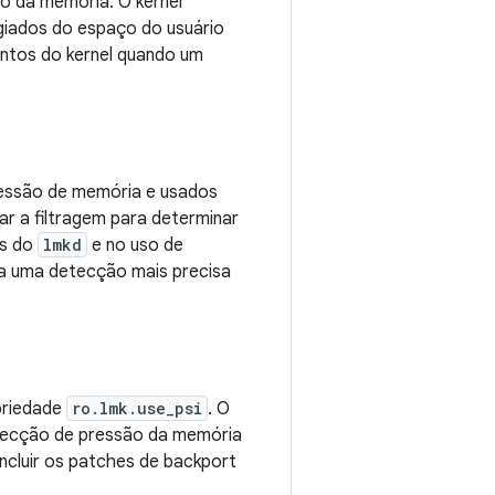
o da memória. O kernel
giados do espaço do usuário
entos do kernel quando um
ressão de memória e usados
zar a filtragem para determinar
as do
lmkd
e no uso de
ra uma detecção mais precisa
opriedade
ro.lmk.use_psi
. O
etecção de pressão da memória
incluir os patches de backport