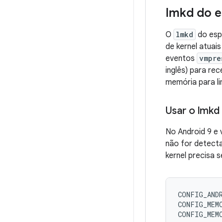
lmkd do e
O
lmkd
do esp
de kernel atuai
eventos
vmpre
inglês) para re
memória para l
Usar o lmkd
No Android 9 e 
não for detect
kernel precisa 
CONFIG_ANDR
CONFIG_MEMC