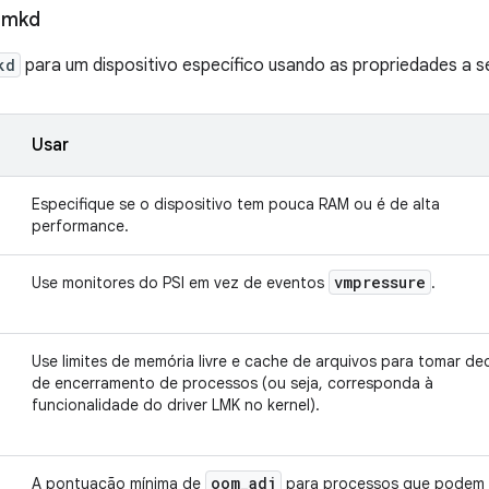
 lmkd
kd
para um dispositivo específico usando as propriedades a se
Usar
Especifique se o dispositivo tem pouca RAM ou é de alta
performance.
vmpressure
Use monitores do PSI em vez de eventos
.
Use limites de memória livre e cache de arquivos para tomar de
de encerramento de processos (ou seja, corresponda à
funcionalidade do driver LMK no kernel).
oom
_
adj
A pontuação mínima de
para processos que podem 