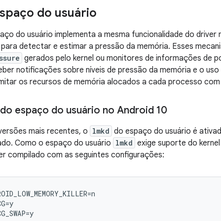
spaço do usuário
aço do usuário implementa a mesma funcionalidade do driver 
s para detectar e estimar a pressão da memória. Esses mecan
ssure
gerados pelo kernel ou monitores de informações de po
ceber notificações sobre níveis de pressão da memória e o us
imitar os recursos de memória alocados a cada processo com 
 do espaço do usuário no Android 10
versões mais recentes, o
lmkd
do espaço do usuário é ativad
ado. Como o espaço do usuário
lmkd
exige suporte do kerne
ser compilado com as seguintes configurações:
OID_LOW_MEMORY_KILLER=n

G=y
