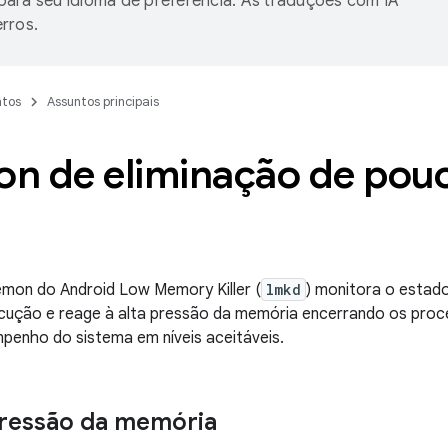
ara seu idioma de preferência. As traduções com IA
rros.
tos
Assuntos principais
n de eliminação de pou
mon do Android Low Memory Killer (
lmkd
) monitora o estad
cução e reage à alta pressão da memória encerrando os proc
penho do sistema em níveis aceitáveis.
pressão da memória