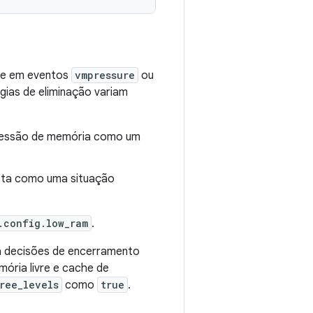
se em eventos
vmpressure
ou
égias de eliminação variam
pressão de memória como um
ista como uma situação
.config.low_ram
.
 decisões de encerramento
mória livre e cache de
ree_levels
como
true
.