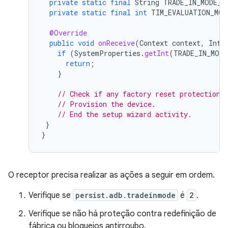
private
static
final
String
TRADE_IN_MODE_P
private
static
final
int
TIM_EVALUATION_MOD
@Override
public
void
onReceive
(
Context
context
,
Inte
if
(
SystemProperties
.
getInt
(
TRADE_IN_MOD
return
;
}
// Check if any factory reset protection 
// Provision the device.
// End the setup wizard activity.
}
}
O receptor precisa realizar as ações a seguir em ordem.
Verifique se
persist.adb.tradeinmode
é
2
.
Verifique se não há proteção contra redefinição de
fábrica ou bloqueios antirroubo.