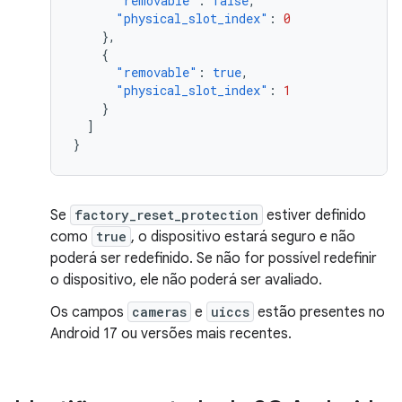
"removable"
:
false
,
"physical_slot_index"
:
0
},
{
"removable"
:
true
,
"physical_slot_index"
:
1
}
]
}
Se
factory_reset_protection
estiver definido
como
true
, o dispositivo estará seguro e não
poderá ser redefinido. Se não for possível redefinir
o dispositivo, ele não poderá ser avaliado.
Os campos
cameras
e
uiccs
estão presentes no
Android 17 ou versões mais recentes.