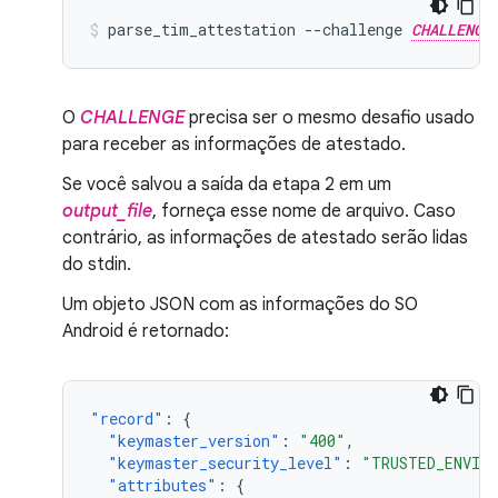
parse_tim_attestation
--challenge
CHALLENGE
O
CHALLENGE
precisa ser o mesmo desafio usado
para receber as informações de atestado.
Se você salvou a saída da etapa 2 em um
output_file
, forneça esse nome de arquivo. Caso
contrário, as informações de atestado serão lidas
do stdin.
Um objeto JSON com as informações do SO
Android é retornado:
"record"
:
{
"keymaster_version"
:
"400"
,
"keymaster_security_level"
:
"TRUSTED_ENVIR
"attributes"
:
{