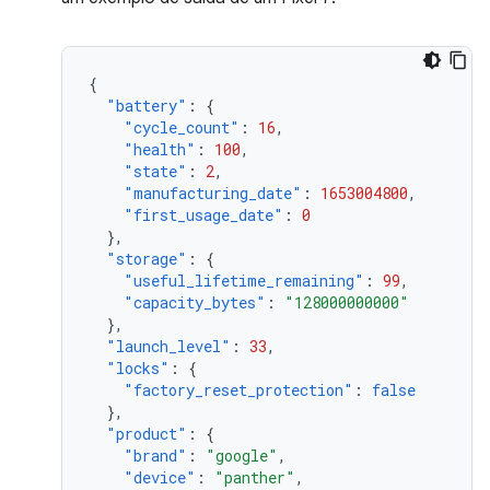
{
"battery"
:
{
"cycle_count"
:
16
,
"health"
:
100
,
"state"
:
2
,
"manufacturing_date"
:
1653004800
,
"first_usage_date"
:
0
},
"storage"
:
{
"useful_lifetime_remaining"
:
99
,
"capacity_bytes"
:
"128000000000"
},
"launch_level"
:
33
,
"locks"
:
{
"factory_reset_protection"
:
false
},
"product"
:
{
"brand"
:
"google"
,
"device"
:
"panther"
,