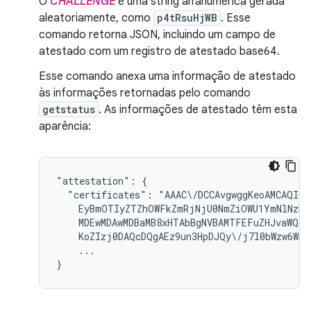
O
CHALLENGE
é uma string alfanumérica gerada
aleatoriamente, como
p4tRsuHjWB
. Esse
comando retorna JSON, incluindo um campo de
atestado com um registro de atestado base64.
Esse comando anexa uma informação de atestado
às informações retornadas pelo comando
getstatus
. As informações de atestado têm esta
aparência:
"attestation": {

  "certificates": "AAAC\/DCCAvgwggKeoAMCAQICA
    EyBmOTIyZTZhOWFkZmRjNjU0NmZiOWU1YmNlNzhiM
    MDEwMDAwMDBaMB8xHTAbBgNVBAMTFEFuZHJvaWQgS
    KoZIzj0DAQcDQgAEz9un3HpDJQy\/j7l0bWzw6WnR
    ...
