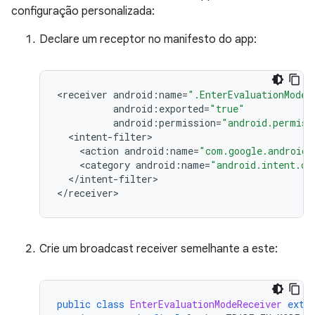
configuração personalizada:
Declare um receptor no manifesto do app:
<
receiver
android
:
name
=
".EnterEvaluationModeR
android
:
exported
=
"true"
android
:
permission
=
"android.permiss
<
intent
-
filter
<
action
android
:
name
=
"com.google.android.
<
category
android
:
name
=
"android.intent.ca
<
/
intent
-
filter
>

<
/
receiver
Crie um broadcast receiver semelhante a este:
public
class
EnterEvaluationModeReceiver
exte