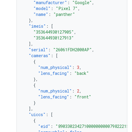
"manufacturer"
:
"Google"
,
"model"
:
"Pixel 7"
,
"name"
:
"panther"
},
"imeis"
:
[
"353644930127905"
,
"353644930127913"
],
"serial"
:
"26061FDH2000AP"
,
"cameras"
:
[
{
"num_physical"
:
3
,
"lens_facing"
:
"back"
},
{
"num_physical"
:
2
,
"lens_facing"
:
"front"
}
],
"uiccs"
:
[
{
"eid"
:
"8903302342710000000000798222152