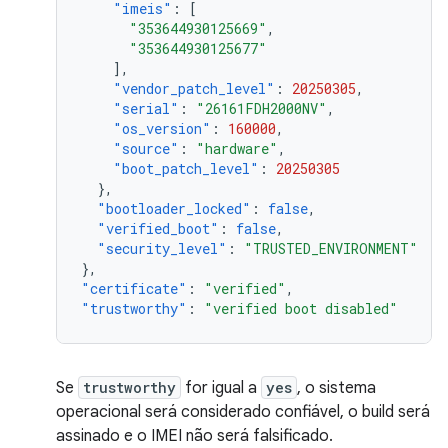
"imeis"
:
[
"353644930125669"
,
"353644930125677"
],
"vendor_patch_level"
:
20250305
,
"serial"
:
"26161FDH2000NV"
,
"os_version"
:
160000
,
"source"
:
"hardware"
,
"boot_patch_level"
:
20250305
},
"bootloader_locked"
:
false
,
"verified_boot"
:
false
,
"security_level"
:
"TRUSTED_ENVIRONMENT"
},
"certificate"
:
"verified"
,
"trustworthy"
:
"verified boot disabled"
Se
trustworthy
for igual a
yes
, o sistema
operacional será considerado confiável, o build será
assinado e o IMEI não será falsificado.