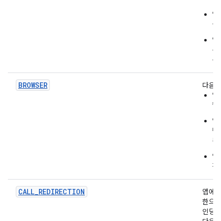
앱
을
앱
은
특
BROWSER
다음을
앱
웹
앱
텍
된
앱
정
CALL_REDIRECTION
앱에
한으로
인딩할