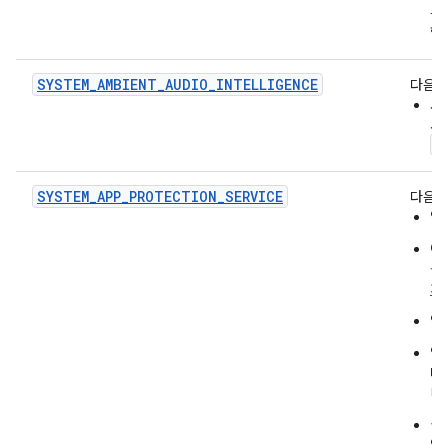
는
할
SYSTEM_AMBIENT_AUDIO_INTELLIGENCE
다음을
사
서
S
SYSTEM_APP_PROTECTION_SERVICE
다음을
앱
이
를
치
앱은
앱
다
니
권
앱