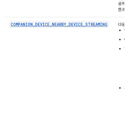
공하는
한과 
COMPANION_DEVICE_NEARBY_DEVICE_STREAMING
다음을
앱
O
허
기