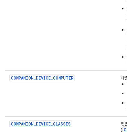
사
논
라
사
알
우
에
다
니
COMPANION_DEVICE_COMPUTER
다음을
앱
O
사
세
COMPANION_DEVICE_GLASSES
앱은 
Com
(