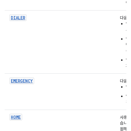
야
DIALER
다음을
앱
사
앱
번
수
앱
제
EMERGENCY
다음을
앱
앱
긴
HOME
사용자
습니다
원해야