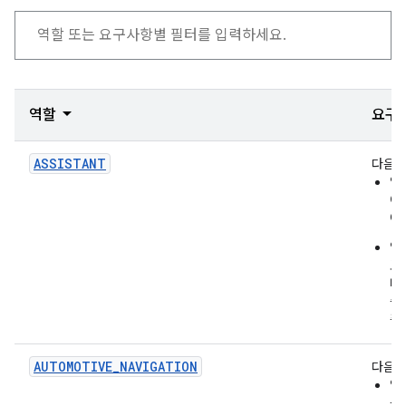
역할
요구
ASSISTANT
다음 
앱
이
어
앱
로
비
습
플
AUTOMOTIVE_NAVIGATION
다음을
앱
을