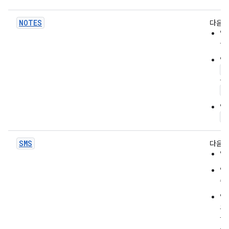
NOTES
다음을
앱
을
앱
a
을
a
앱
t
SMS
다음을
앱
앱
수
앱
으
는
서