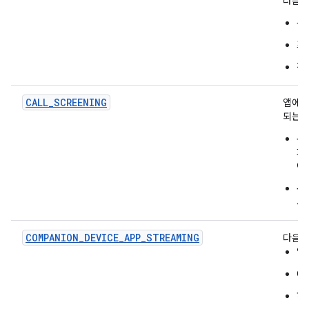
다음 
통
프
전
CALL_SCREENING
앱에
되는 
통
화
어
통
시
COMPANION_DEVICE_APP_STREAMING
다음을
앱
O
허