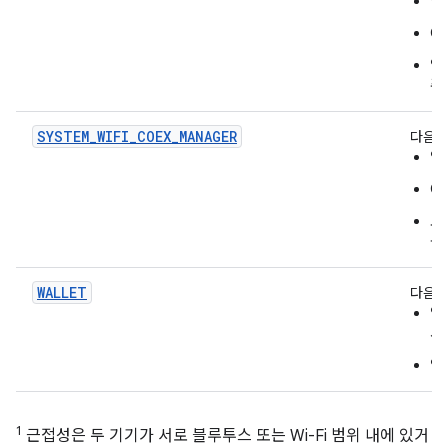
앱
O
앱
주
SYSTEM_WIFI_COEX_MANAGER
다음을
앱
O
모
동
WALLET
다음 
앱
서
앱
1
근접성은 두 기기가 서로 블루투스 또는 Wi-Fi 범위 내에 있거