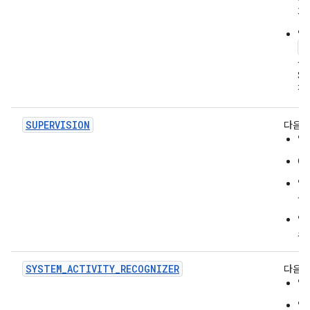
지
앱
a
두
S
작
SUPERVISION
다음을
앱
O
앱
록
앱
소
SYSTEM_ACTIVITY_RECOGNIZER
다음을
앱
앱