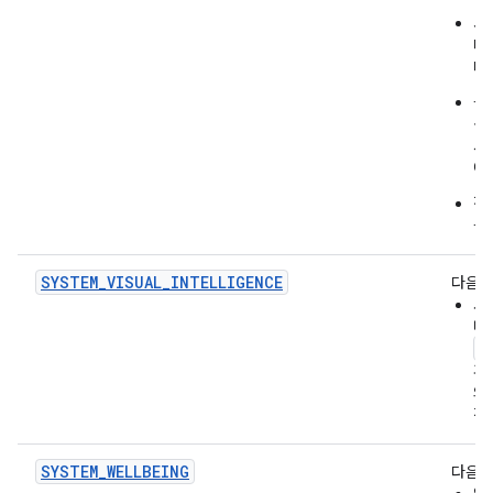
서
대
다.
블
성
시
야
직
을
SYSTEM_VISUAL_INTELLIGENCE
다음을
사
내
S
휴
의
정
SYSTEM_WELLBEING
다음을