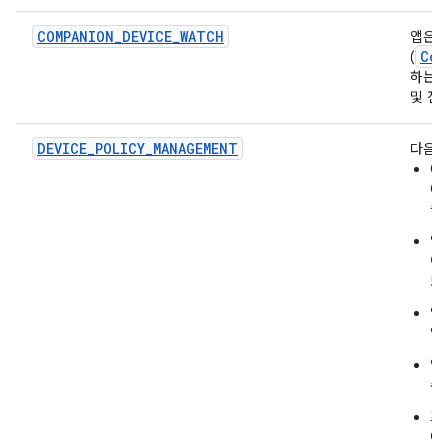
COMPANION_DEVICE_WATCH
앱은 
Com
(
하는 
및 전
DEVICE_POLICY_MANAGEMENT
다음을
O
O
습
앱
이
또
앱
업
앱
수
프
에