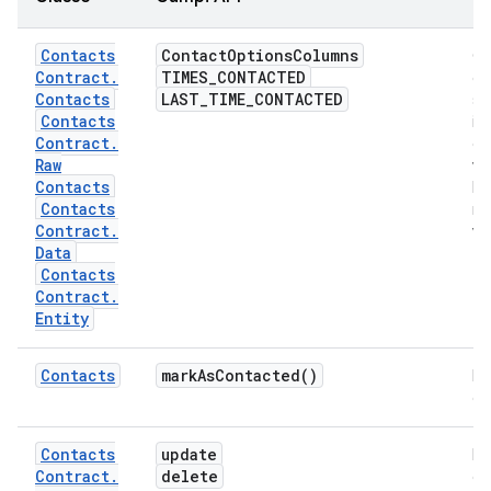
Contacts
Contact
Options
Columns
Qu
Contract
.
TIMES
_
CONTACTED
co
Contacts
LAST
_
TIME
_
CONTACTED
se
Contacts
in
Contract
.
da
Raw
ve
Contacts
I t
Contacts
mo
Contract
.
ve
Data
Contacts
Contract
.
Entity
Contacts
mark
As
Contacted(
)
Ne
op
Contacts
update
Ne
Contract
.
delete
op