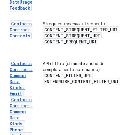
Data
Usage
Feedback
Contacts
Strequent (
speciali
+ frequenti)
Re
Contract
.
CONTENT
_
STREQUENT
_
FILTER
_
URI
co
Contacts
CONTENT
_
STREQUENT
_
URI
Ne
CONTENT
_
FREQUENT
_
URI
fr
re
Contacts
API di filtro (chiamate anche di
Ri
Contract
.
completamento automatico)
or
Common
CONTENT_FILTER_URI
al
Data
ENTERPRISE_CONTENT_FILTER_URI
or
Kinds
.
ste
Email
Contacts
Contract
.
Common
Data
Kinds
.
Phone