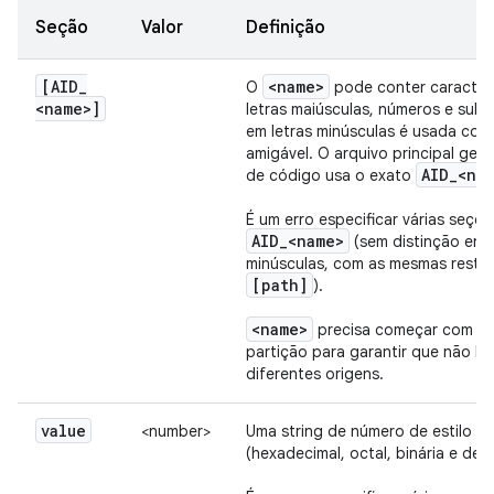
Seção
Valor
Definição
[AID
_
<name>
O
pode conter caracter
<name>]
letras maiúsculas, números e subl
em letras minúsculas é usada co
amigável. O arquivo principal ger
AID
_
<na
de código usa o exato
É um erro especificar várias seç
AID
_
<name>
(sem distinção entr
minúsculas, com as mesmas restri
[path]
).
<name>
precisa começar com u
partição para garantir que não ha
diferentes origens.
value
<number>
Uma string de número de estilo C 
(hexadecimal, octal, binária e deci