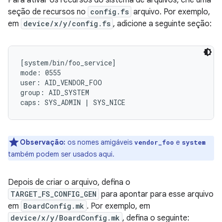
Para ativar os recursos do sistema de arquivos, crie uma
seção de recursos no
config.fs
arquivo. Por exemplo,
em
device/x/y/config.fs
, adicione a seguinte seção:
[system/bin/foo_service]

mode: 0555

user: AID_VENDOR_FOO

group: AID_SYSTEM

Observação:
os nomes amigáveis
e
vendor_
foo
system
também podem ser usados aqui.
Depois de criar o arquivo, defina o
TARGET_FS_CONFIG_GEN
para apontar para esse arquivo
em
BoardConfig.mk
. Por exemplo, em
device/x/y/BoardConfig.mk
, defina o seguinte: