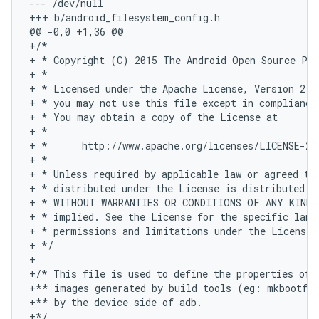
--- /dev/null

+++ b/android_filesystem_config.h

@@ -0,0 +1,36 @@

+/*

+ * Copyright (C) 2015 The Android Open Source Pro
+ *

+ * Licensed under the Apache License, Version 2.0
+ * you may not use this file except in compliance 
+ * You may obtain a copy of the License at

+ *

+ *      http://www.apache.org/licenses/LICENSE-2.0
+ *

+ * Unless required by applicable law or agreed to 
+ * distributed under the License is distributed on
+ * WITHOUT WARRANTIES OR CONDITIONS OF ANY KIND, 
+ * implied. See the License for the specific langu
+ * permissions and limitations under the License.

+ */

+

+/* This file is used to define the properties of t
+** images generated by build tools (eg: mkbootfs)
+** by the device side of adb.

+*/
