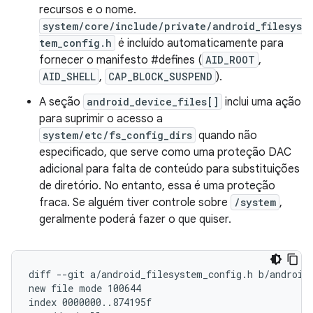
recursos e o nome.
system/core/include/private/android_filesys
tem_config.h
é incluído automaticamente para
fornecer o manifesto #defines (
AID_ROOT
,
AID_SHELL
,
CAP_BLOCK_SUSPEND
).
A seção
android_device_files[]
inclui uma ação
para suprimir o acesso a
system/etc/fs_config_dirs
quando não
especificado, que serve como uma proteção DAC
adicional para falta de conteúdo para substituições
de diretório. No entanto, essa é uma proteção
fraca. Se alguém tiver controle sobre
/system
,
geralmente poderá fazer o que quiser.
diff --git a/android_filesystem_config.h b/android_
new file mode 100644

index 0000000..874195f
