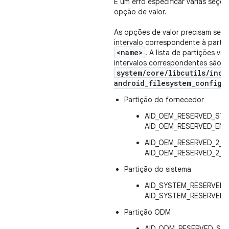
É um erro especificar várias seç
opção de valor.
As opções de valor precisam ser 
intervalo correspondente à parti
<name>
. A lista de partições vál
intervalos correspondentes são d
system
/
core
/
libcutils
/
incl
android
_
filesystem
_
config
.
Partição do fornecedor
AID_OEM_RESERVED_STA
AID_OEM_RESERVED_END
AID_OEM_RESERVED_2_S
AID_OEM_RESERVED_2_E
Partição do sistema
AID_SYSTEM_RESERVED_
AID_SYSTEM_RESERVED_
Partição ODM
AID_ODM_RESERVED_STA