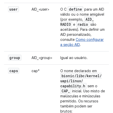
user
define
AID_<user>
O C
para um AID
válido ou o nome amigável
AID
_
(por exemplo,
RADIO
radio
e
são
aceitáveis). Para definir um
AID personalizado,
consulte
Como configurar
a seção AID
.
group
AID_<group>
Igual ao usuário.
caps
cap*
O nome declarado em
bionic
/
libc
/
kernel
/
uapi
/
linux
/
capability
.
h
sem o
CAP
_
inicial. Uso misto de
maiúsculas e minúsculas
permitido. Os recursos
também podem ser
brutos: