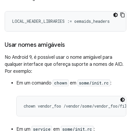
LOCAL_HEADER_LIBRARIES
:=
oemaids_headers
Usar nomes amigáveis
No Android 9, é possível usar o nome amigável para
qualquer interface que ofereça suporte a nomes de AID.
Por exemplo:
Em um comando
chown
em
some/init.rc
:
Em um
service
em
some/init.rc
: