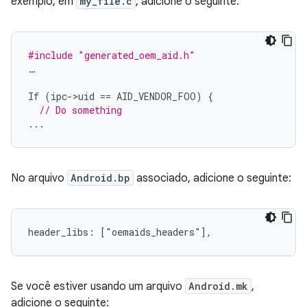
exemplo, em
my_file.c
, adicione o seguinte:
#include
"generated_oem_aid.h"
…
If
(
ipc
-
>
uid
==
AID_VENDOR_FOO
)
{
// Do something
...
No arquivo
Android.bp
associado, adicione o seguinte:
header_libs: ["oemaids_headers"],
Se você estiver usando um arquivo
Android.mk
,
adicione o seguinte: