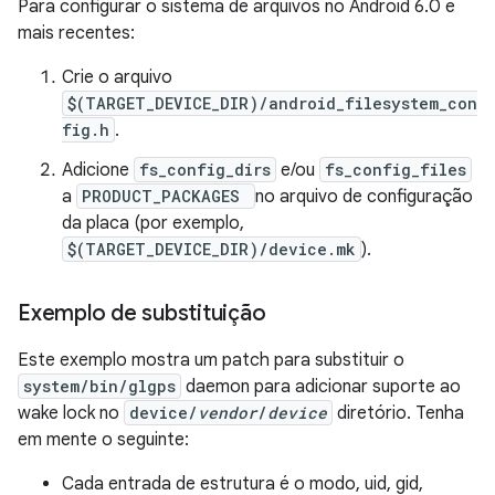
Para configurar o sistema de arquivos no Android 6.0 e
mais recentes:
Crie o arquivo
$(TARGET_DEVICE_DIR)/android_filesystem_con
fig.h
.
Adicione
fs_config_dirs
e/ou
fs_config_files
a
PRODUCT_PACKAGES
no arquivo de configuração
da placa (por exemplo,
$(TARGET_DEVICE_DIR)/device.mk
).
Exemplo de substituição
Este exemplo mostra um patch para substituir o
system/bin/glgps
daemon para adicionar suporte ao
wake lock no
device/
vendor
/
device
diretório. Tenha
em mente o seguinte:
Cada entrada de estrutura é o modo, uid, gid,