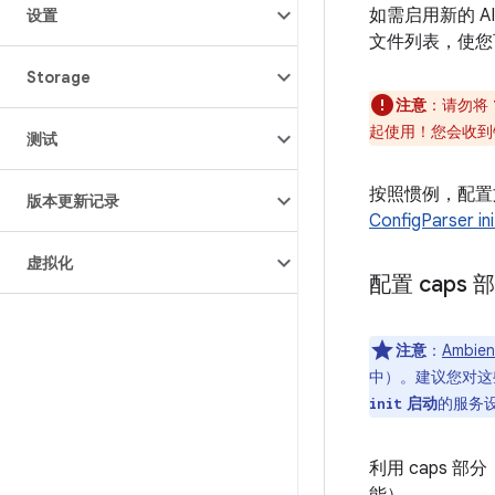
如需启用新的 A
设置
文件列表，使您
Storage
注意
：请勿将
起使用！您会收到
测试
按照惯例，配
版本更新记录
ConfigParser i
虚拟化
配置 caps 
注意
：
Ambie
中）。建议您对这些
启动
的服务
init
利用 caps 