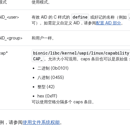
模式
使用模式。
define
AID_<user>
有效 AID 的 C 样式的
或好记的名称（例如
可）。如需定义自定义 AID，请参阅
配置 AID 部分
。
AID_<group>
和用户一样。
bionic
/
libc
/
kernel
/
uapi
/
linux
/
capability
cap*
CAP
_
。允许大小写混用。caps 条目也可以是原始值
二进制 (0b0101)
八进制 (0455)
整型 (42)
hex (0xFF)
可以使用空格分隔多个 caps 条目。
例，请参阅
使用文件系统权能
。