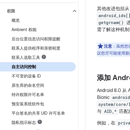
其他改进包括
权限
android_ids[
概览
getgrnam()
进
需了解这种机制
Ambient 权能
后台位置信息访问权限提醒
注意
：虽然您
联系人提供程序和亲密程度
议您尽可能使用新
联系人选取工具
自主访问控制
不可变的设备 ID
添加 Andro
原生库的命名空间
Android 8.0 
特许权限许可名单
Bionic
android
预安装系统软件包
system/core/
与
AID_*
匹配
平台签名的共享 UID 许可名单
隐私指示标志
例如，在
priv