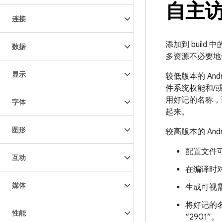
自主访
连接
添加到 build
数据
多资源不必要地使用
显示
较低版本的 And
件系统权能和/或
用好记的名称，
字体
起来。
图形
较高版本的 An
配置文件可
互动
在编译时对
媒体
生成可视需
将好记的名
性能
“2901”。