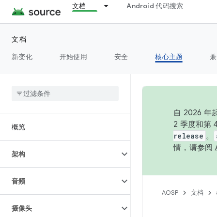
文档
Android 代码搜索
文档
新变化
开始使用
安全
核心主题
兼
自 202
2 季度和第
概览
release
。
情，请参阅
架构
音频
AOSP
文档
摄像头