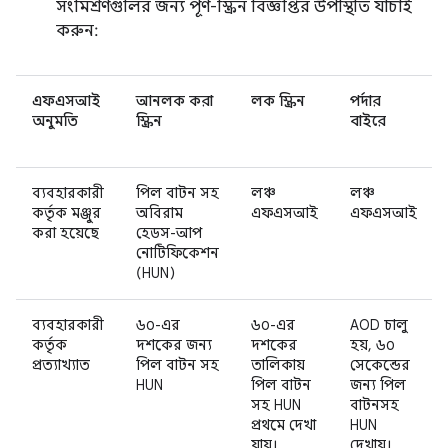
সংমিশ্রণগুলির জন্য পূর্ণ-স্ক্রিন বিজ্ঞপ্তির উপস্থিতি যাচাই
করুন:
এফএসআই
আনলক করা
লক স্ক্রিন
পর্দার
অনুমতি
স্ক্রিন
বাইরে
ব্যবহারকারী
পিল বাটন সহ
লঞ্চ
লঞ্চ
কর্তৃক মঞ্জুর
অবিরাম
এফএসআই
এফএসআই
করা হয়েছে
হেডস-আপ
নোটিফিকেশন
(HUN)
ব্যবহারকারী
৬০-এর
৬০-এর
AOD চালু
কর্তৃক
দশকের জন্য
দশকের
হয়, ৬০
প্রত্যাখ্যাত
পিল বাটন সহ
তালিকায়
সেকেন্ডের
HUN
পিল বাটন
জন্য পিল
সহ HUN
বাটনসহ
প্রথমে দেখা
HUN
যায়।
দেখায়।