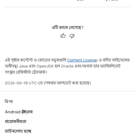
এটি কাজে লেগেছে?
এই পৃষ্ঠার কন্টেন্ট ও কোডের নমুনাগুলি
Content License
-এ বর্ণিত লাইসেন্সের
অধীনস্থ। Java এবং OpenJDK হল Oracle এবং/অথবা তার অ্যাফিলিয়েট
সংস্থার রেজিস্টার্ড ট্রেডমার্ক।
2026-06-18 UTC-তে শেষবার আপডেট করা হয়েছে।
বিল্ড
Android স্টোরেজ
প্রয়োজনীয়তা
ডাউনলোড হচ্ছে