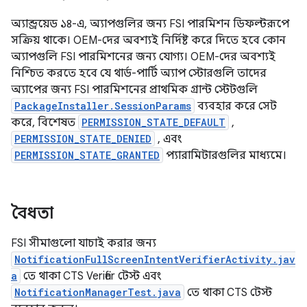
অ্যান্ড্রয়েড ১৪-এ, অ্যাপগুলির জন্য FSI পারমিশন ডিফল্টরূপে
সক্রিয় থাকে। OEM-দের অবশ্যই নির্দিষ্ট করে দিতে হবে কোন
অ্যাপগুলি FSI পারমিশনের জন্য যোগ্য। OEM-দের অবশ্যই
নিশ্চিত করতে হবে যে থার্ড-পার্টি অ্যাপ স্টোরগুলি তাদের
অ্যাপের জন্য FSI পারমিশনের প্রাথমিক গ্রান্ট স্টেটগুলি
PackageInstaller.SessionParams
ব্যবহার করে সেট
করে, বিশেষত
PERMISSION_STATE_DEFAULT
,
PERMISSION_STATE_DENIED
, এবং
PERMISSION_STATE_GRANTED
প্যারামিটারগুলির মাধ্যমে।
বৈধতা
FSI সীমাগুলো যাচাই করার জন্য
NotificationFullScreenIntentVerifierActivity.jav
a
তে থাকা CTS Verifier টেস্ট এবং
NotificationManagerTest.java
তে থাকা CTS টেস্ট