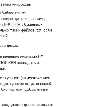
телей микросхем.
я библиотек от
производителя (например,
-z0-9_.-]+
; буквенно-
лько таких файлов .txt, если
ений.
ств делают
,
а названия компании НЕ
 ДОЛЖЕН совпадать с
еки.
оступными (за исключением
едоступными по умолчанию).
 библиотеки, добавленные
ют следующие дополнительные