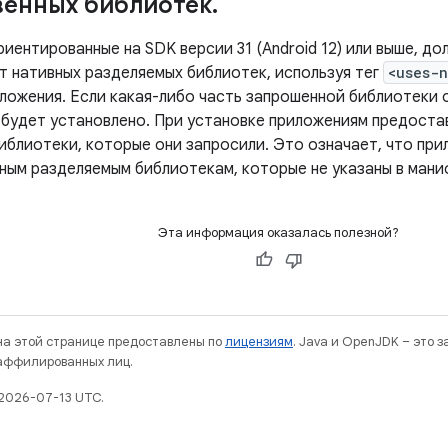
венных библиотек
.
иентированные на SDK версии 31 (Android 12) или выше, д
т нативных разделяемых библиотек, используя тег
<uses-n
ложения. Если какая-либо часть запрошенной библиотеки 
 будет установлено. При установке приложениям предост
иблиотеки, которые они запросили. Это означает, что при
вным разделяемым библиотекам, которые не указаны в мани
Эта информация оказалась полезной?
 на этой странице предоставлены по
лицензиям
. Java и OpenJDK – это 
 аффилированных лиц.
2026-07-13 UTC.