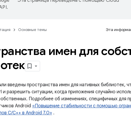
Эта страница переведена с помощью
Cloud
 API
.
тация
Основные темы
Эта информац
ранства имен для собс
отек
были введены пространства имен для нативных библиотек, 
PI и разрешить ситуации, когда приложения случайно испо
обственных. Подробнее об изменениях, специфичных для пр
тчиков Android
«Повышение стабильности с помощью огран
ов C/C++ в Android 7.0»
.