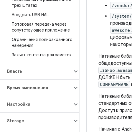
трех штатах
/vendor/
Внедрить USB HAL
/system/
производ
Потоковая передача через
сопутствующее приложение
awesome
цифровым 
Ограничения полноэкранного
некоторы
намерения
Захват контента для заметок
Нативные библ
общедоступны
libFoo.aweso
Власть
ДОЛЖЕН быть 
COMPANYNAME
Время выполнения
Нативные библ
стандартных о
Настройки
Доступ к прил
производителя
Storage
Начиная с And