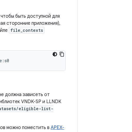
 чтобы быть доступной для
ая сторонние приложения),
айле
file_contexts
e:s0
 не должна зависеть от
библиотек VNDK-SP и LLNDK
tasets/eligible-list-
ков можно поместить в
APEX-