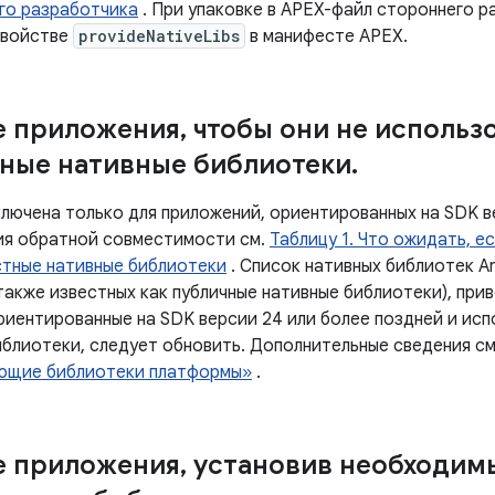
го разработчика
. При упаковке в APEX-файл стороннего р
свойстве
provideNativeLibs
в манифесте APEX.
е приложения
,
чтобы они не использ
ные нативные библиотеки
.
ключена только для приложений, ориентированных на SDK в
ия обратной совместимости см.
Таблицу 1. Что ожидать, е
стные нативные библиотеки
. Список нативных библиотек An
акже известных как публичные нативные библиотеки), приве
риентированные на SDK версии 24 или более поздней и ис
иблиотеки, следует обновить. Дополнительные сведения см
ющие библиотеки платформы»
.
е приложения
,
установив необходимы