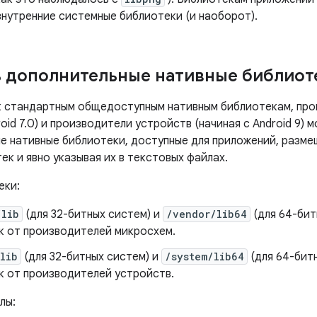
внутренние системные библиотеки (и наоборот).
 дополнительные нативные библиот
к стандартным общедоступным нативным библиотекам, пр
roid 7.0) и производители устройств (начиная с Android 9) 
е нативные библиотеки, доступные для приложений, разм
ек и явно указывая их в текстовых файлах.
еки:
/lib
(для 32-битных систем) и
/vendor/lib64
(для 64-бит
к от производителей микросхем.
lib
(для 32-битных систем) и
/system/lib64
(для 64-бит
к от производителей устройств.
лы: