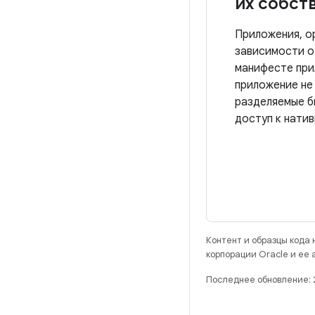
их собст
Приложения, ор
зависимости о
манифесте при
приложение не
разделяемые б
доступ к нати
Контент и образцы кода
корпорации Oracle и ее
Последнее обновление: 