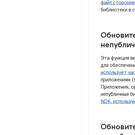
файл сторонне
библиотеки в 
Обновит
непублич
Эта функция в
для обеспечен
использует ча
приложениям (т
Приложения, о
непубличные б
NDK, использу
Обновит