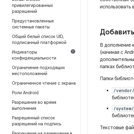
привилегированных
использовать 
разрешений
Предустановленные
системные пакеты
Добавить
Общий белый список UID
,
подписанный платформой
В дополнение 
Индикаторы
(начиная с And
конфиденциальности
дополнительны
папках библиот
Ограничение подходящих
местоположений
Папки библиот
Ограниченное чтение с экрана
/vendor
Роли Android
библиоте
Разрешения во время
выполнения
/system/
библиоте
Разрешенный список
разрешений на подпись
Текстовые фай
Разрешения на размещение в