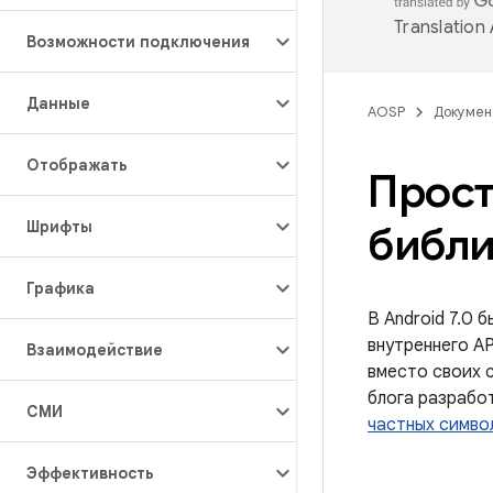
Translation
Возможности подключения
Данные
AOSP
Докумен
Отображать
Прост
Шрифты
библи
Графика
В Android 7.0 
внутреннего A
Взаимодействие
вместо своих с
блога разрабо
СМИ
частных символ
Эффективность