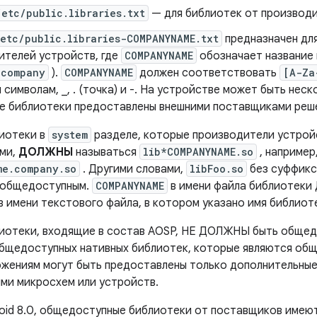
etc/public.libraries.txt
— для библиотек от производи
etc/public.libraries-COMPANYNAME.txt
предназначен дл
ителей устройств, где
COMPANYNAME
обозначает название 
.company
).
COMPANYNAME
должен соответствовать
[A-Za
символам, _, . (точка) и -. На устройстве может быть неско
е библиотеки предоставлены внешними поставщиками реш
иотеки в
system
разделе, которые производители устрой
ми,
ДОЛЖНЫ
называться
lib*COMPANYNAME.so
, например
me.company.so
. Другими словами,
libFoo.so
без суффикс
общедоступным.
COMPANYNAME
в имени файла библиотеки
в имени текстового файла, в котором указано имя библиот
иотеки, входящие в состав AOSP, НЕ ДОЛЖНЫ быть общед
бщедоступных нативных библиотек, которые являются общ
ожениям могут быть предоставлены только дополнительные
ми микросхем или устройств.
roid 8.0, общедоступные библиотеки от поставщиков име