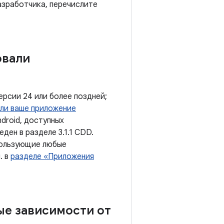
азработчика, перечислите
овали
ерсии 24 или более поздней;
сли ваше приложение
droid, доступных
ден в разделе 3.1.1 CDD.
пользующие любые
. в
разделе «Приложения
е зависимости от