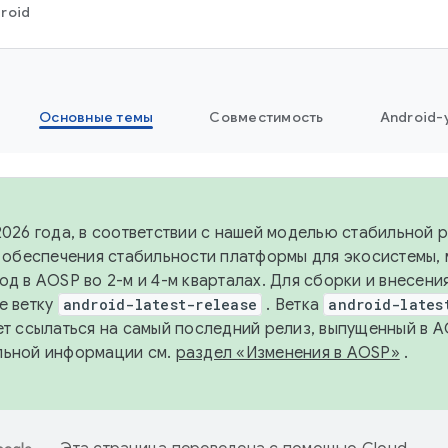
roid
Основные темы
Совместимость
Android-
2026 года, в соответствии с нашей моделью стабильной
я обеспечения стабильности платформы для экосистемы,
од в AOSP во 2-м и 4-м кварталах. Для сборки и внесени
е ветку
android-latest-release
. Ветка
android-lates
ет ссылаться на самый последний релиз, выпущенный в A
льной информации см.
раздел «Изменения в AOSP»
.