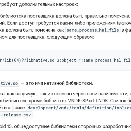
 требуют дополнительных настроек:
 библиотека поставщика должна быть правильно помечена,
ий. Если доступ требуется каким-либо приложениям (включ
ка должна быть помечена как
same_process_hal_file
в ф
ном для поставщика, следующим образом:
r/lib(64)?/libnative.so u:object_r:same_process_hal_fil
ative.so
— это имя нативной библиотеки.
а, как напрямую, так и косвенно через свои зависимости,
х библиотек, кроме библиотек VNDK-SP и LLNDK. Список 
йти в файле
development/vndk/tools/definition/tool/da
>-release.csv
.
roid 15, общедоступные библиотеки сторонних разработчи