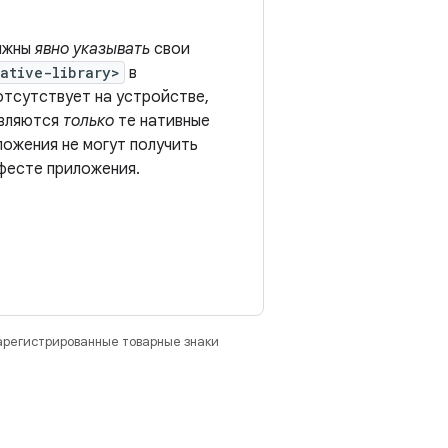
олжны
явно указывать
свои
ative-library>
в
отсутствует на устройстве,
авляются
только
те нативные
ложения не могут получить
фесте приложения.
зарегистрированные товарные знаки