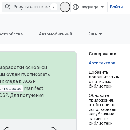
/
Войти
устройства
Автомобильный
Ещё
Содержание
Архитектура
 разработки основной
Добавить
 мы будем публиковать
дополнительны
я вклада в AOSP
е нативные
библиотеки
t-release
manifest
OSP. Для получения
Обновите
приложения,
чтобы они не
использовали
непубличные
нативные
библиотеки.