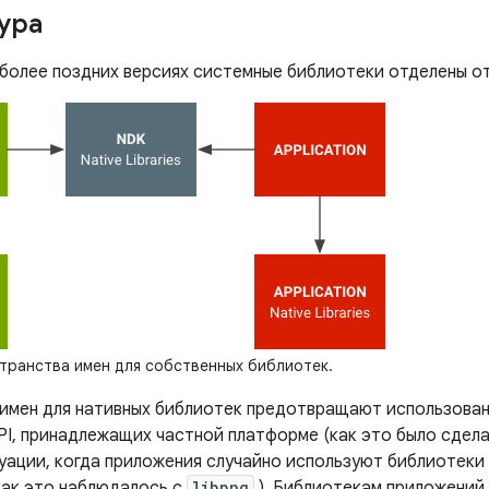
ура
и более поздних версиях системные библиотеки отделены о
ранства имен для собственных библиотек.
имен для нативных библиотек предотвращают использова
PI, принадлежащих частной платформе (как это было сдела
уации, когда приложения случайно используют библиотеки
как это наблюдалось с
libpng
). Библиотекам приложений