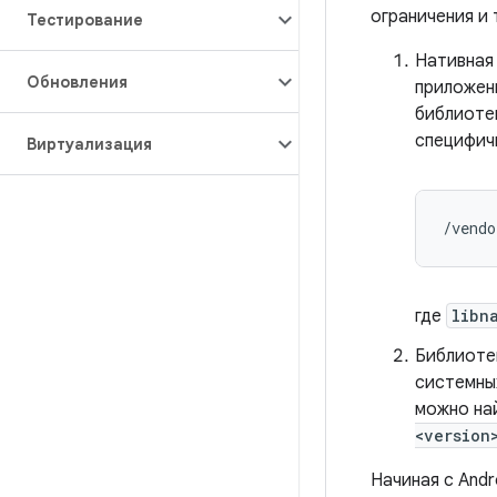
ограничения и
Тестирование
Нативная
Обновления
приложен
библиоте
специфич
Виртуализация
/vendo
где
libn
Библиотек
системны
можно на
<version
Начиная с And