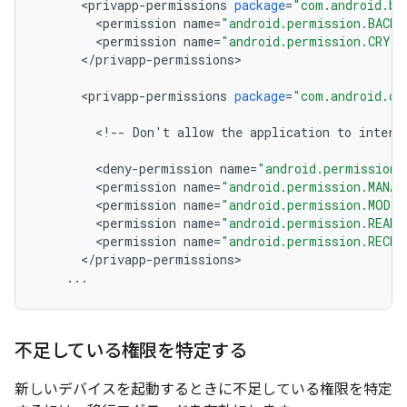
<
privapp
-
permissions
package
=
"com.android.ba
<
permission
name
=
"android.permission.BACKU
<
permission
name
=
"android.permission.CRYP
<
/
privapp
-
permissions
>
<
privapp
-
permissions
package
=
"com.android.ce
<
!
--
Don
'
t
allow
the
application
to
intera
<
deny
-
permission
name
=
"android.permission.
<
permission
name
=
"android.permission.MANAG
<
permission
name
=
"android.permission.MODI
<
permission
name
=
"android.permission.READ
<
permission
name
=
"android.permission.RECEI
<
/
privapp
-
permissions
>
...
不足している権限を特定する
新しいデバイスを起動するときに不足している権限を特定