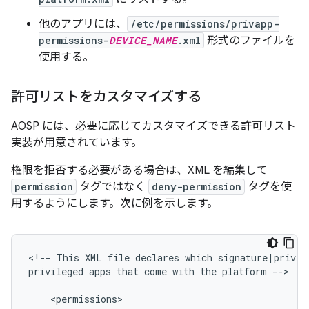
他のアプリには、
/etc/permissions/privapp-
permissions-
DEVICE_NAME
.xml
形式のファイルを
使用する。
許可リストをカスタマイズする
AOSP には、必要に応じてカスタマイズできる許可リスト
実装が用意されています。
権限を拒否する必要がある場合は、XML を編集して
permission
タグではなく
deny-permission
タグを使
用するようにします。次に例を示します。
<
!
--
This
XML
file
declares
which
signature
|
privil
privileged
apps
that
come
with
the
platform
--
>
<
permissions
>