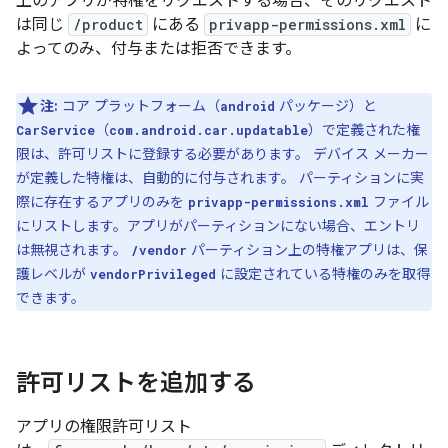
上のアプリが特権をリクエストする場合、そのリクエスト
は同じ
/product
にある
privapp-permissions.xml
に
よってのみ、付与または拒否できます。
注:
コア プラットフォーム（
パッケージ）と
android
（
）で定義された権
CarService
com.android.car.updatable
限は、許可リストに登録する必要があります。 デバイス メーカー
が定義した特権は、自動的に付与されます。 パーティションに実
際に存在するアプリのみを
ファイル
privapp-permissions.xml
にリストします。アプリがパーティションにない場合、エントリ
は無視されます。
パーティション上の特権アプリは、保
/vendor
護レベルが
に設定されている特権のみを取得
vendorPrivileged
できます。
許可リストを追加する
アプリの権限許可リスト