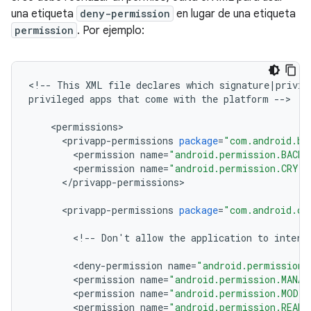
una etiqueta
deny-permission
en lugar de una etiqueta
permission
. Por ejemplo:
<
!
--
This
XML
file
declares
which
signature
|
privil
privileged
apps
that
come
with
the
platform
--
>
<
permissions
>
<
privapp
-
permissions
package
=
"com.android.ba
<
permission
name
=
"android.permission.BACKU
<
permission
name
=
"android.permission.CRYP
<
/
privapp
-
permissions
>
<
privapp
-
permissions
package
=
"com.android.ce
<
!
--
Don
'
t
allow
the
application
to
intera
<
deny
-
permission
name
=
"android.permission.
<
permission
name
=
"android.permission.MANAG
<
permission
name
=
"android.permission.MODI
<
permission
name
=
"android.permission.READ