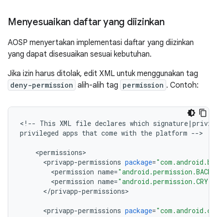
Menyesuaikan daftar yang diizinkan
AOSP menyertakan implementasi daftar yang diizinkan
yang dapat disesuaikan sesuai kebutuhan.
Jika izin harus ditolak, edit XML untuk menggunakan tag
deny-permission
alih-alih tag
permission
. Contoh:
<
!
--
This
XML
file
declares
which
signature
|
privil
privileged
apps
that
come
with
the
platform
--
>
<
permissions
>
<
privapp
-
permissions
package
=
"com.android.ba
<
permission
name
=
"android.permission.BACKU
<
permission
name
=
"android.permission.CRYP
<
/
privapp
-
permissions
>
<
privapp
-
permissions
package
=
"com.android.ce