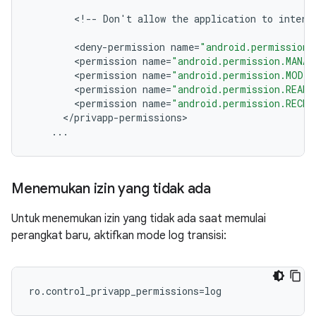
<
!
--
Don
'
t
allow
the
application
to
intera
<
deny
-
permission
name
=
"android.permission.
<
permission
name
=
"android.permission.MANAG
<
permission
name
=
"android.permission.MODI
<
permission
name
=
"android.permission.READ
<
permission
name
=
"android.permission.RECEI
<
/
privapp
-
permissions
>
...
Menemukan izin yang tidak ada
Untuk menemukan izin yang tidak ada saat memulai
perangkat baru, aktifkan mode log transisi:
ro.control_privapp_permissions=log