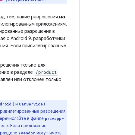
ад тем, какие разрешения
на
вилегированным приложениям.
гированные разрешения в
ая с Android 9, разработчики
ния. Если привилегированные
решения только для
ение в разделе
/product
авлен или отклонен только
) и
(
droid
CarService
Привилегированные разрешения,
Перечисляйте в файле
privapp-
деле. Если приложение
в разделе
могут иметь
/vendor