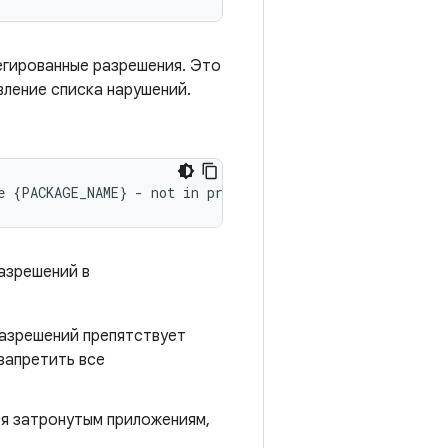
егированные разрешения. Это
ление списка нарушений.
азрешений в
разрешений препятствует
запретить все
ся затронутым приложениям,