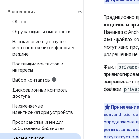
Разрешения
Традиционно п
Обзор
подпись и пр
Окружающие возможности
Начиная с Andr
XML-файлах ко
Напоминание о доступе к
могут явно пр
местоположению в фоновом
режиме
разрешения не
Поставщик контактов и
Файл
privapp
интересы
привилегирова
Выбор контактов
запрашивает п
файлом
priva
Дискреционный контроль
доступа
Неизменяемые
Примечание
идентификаторы устройств
com.android.ca
определяемые п
Пространства имен для
собственных библиотек
permissions.xm
отсутствует в р
Белый список