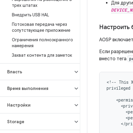
Для друг
трех штатах
DEVICE_N
Внедрить USB HAL
Потоковая передача через
Настроить 
сопутствующее приложение
AOSP включает
Ограничения полноэкранного
намерения
Если разрешен
Захват контента для заметок
вместо тега
p
Власть
<
!
--
This
privileged
Время выполнения
<
permis
Настройки
<
priv
<
pe
<
pe
Storage
<
/
pri