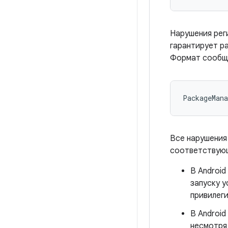
Нарушения рег
гарантирует р
Формат сообщ
Все нарушения
соответствующ
В Android
запуску 
привилег
В Androi
несмотря 