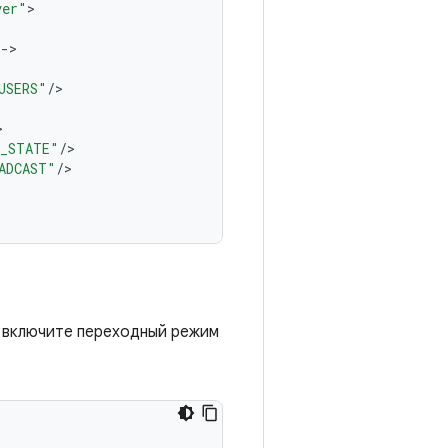
ver"
>
--
>
USERS"
/
>
>
E_STATE"
/
>
ADCAST"
/
>
, включите переходный режим