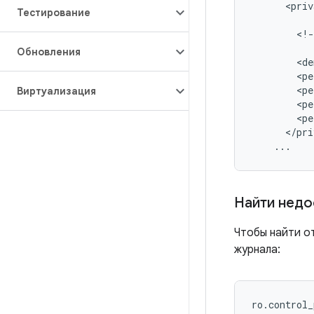
<
priv
Тестирование
<
!
-
Обновления
<
de
<
pe
<
pe
Виртуализация
<
pe
<
pe
<
/
pri
...
Найти нед
Чтобы найти о
журнала:
ro.control_