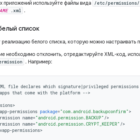
их приложений используйте файлы вида
/etc/permissions/
AME
.xml
.
белый список
 реализацию белого списка, которую можно настраивать 
ие необходимо отклонить, отредактируйте XML-код, испо
ermission
. Например:
XML
file
declares
which
signature
|
privileged
permissions
apps
that
come
with
the
platform
--
>
sions
>
app
-
permissions
package
=
"com.android.backupconfirm"
>
rmission
name
=
"android.permission.BACKUP"
/
>
rmission
name
=
"android.permission.CRYPT_KEEPER"
/
>
vapp
-
permissions
>