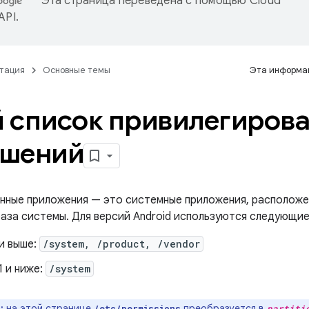
Эта страница переведена с помощью
Cloud
 API
.
тация
Основные темы
Эта информац
 список привилегиров
ешений
нные приложения — это системные приложения, расположе
раза системы. Для версий Android используются следующие
 и выше:
/system, /product, /vendor
1 и ниже:
/system
:
на этой странице
преобразуется в
/etc/permissions
partiti