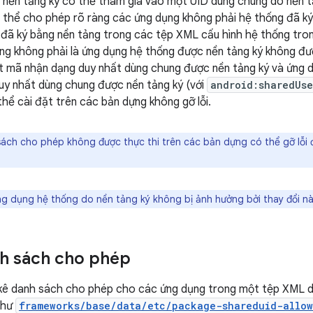
nền tảng ký có thể tham gia vào một UID dùng chung do nền tả
 thể cho phép rõ ràng các ứng dụng không phải hệ thống đã k
 đã ký bằng nền tảng trong các tệp XML cấu hình hệ thống tr
ng không phải là ứng dụng hệ thống được nền tảng ký không đ
t mã nhận dạng duy nhất dùng chung được nền tảng ký và ứng 
y nhất dùng chung được nền tảng ký (với
android:sharedUse
hể cài đặt trên các bản dựng không gỡ lỗi.
ch cho phép không được thực thi trên các bản dựng có thể gỡ lỗi để
g dụng hệ thống do nền tảng ký không bị ảnh hưởng bởi thay đổi nà
h sách cho phép
 kê danh sách cho phép cho các ứng dụng trong một tệp XML d
như
frameworks/base/data/etc/package-shareduid-allow