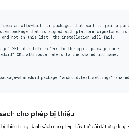
efines
an
allowlist
for
packages
that
want
to
join
a
par
stem
package
that
is
signed
with
platform
signature,
is
and
not
in
this
list,
the
installation
will
fail.

kage"
XML
attribute
refers
to
the
app's
package
name.

reduid"
XML
attribute
refers
to
the
shared
uid
package-shareduid
package="android.test.settings"
share
sách cho phép bị thiếu
bị thiếu trong danh sách cho phép, hãy thử cài đặt ứng dụng 