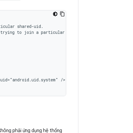
ticular
shared-uid.

trying
to
join
a
particular

duid="android.uid.system"
/>

không phải ứng dụng hệ thống