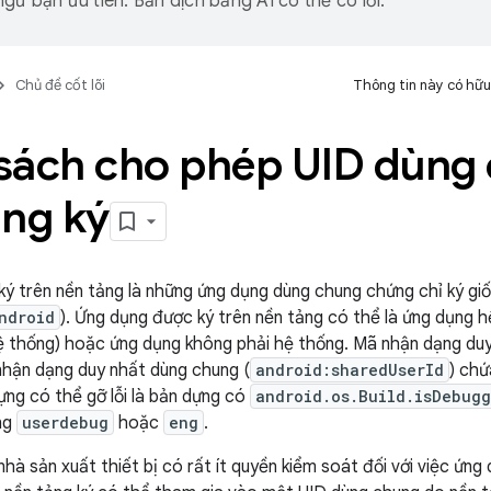
gữ bạn ưu tiên. Bản dịch bằng AI có thể có lỗi.
Chủ đề cốt lõi
Thông tin này có hữu
sách cho phép UID dùng
ảng ký
ý trên nền tảng là những ứng dụng dùng chung chứng chỉ ký giố
ndroid
). Ứng dụng được ký trên nền tảng có thể là ứng dụng 
ệ thống) hoặc ứng dụng không phải hệ thống. Mã nhận dạng du
nhận dạng duy nhất dùng chung (
android:sharedUserId
) chứ
ựng có thể gỡ lỗi là bản dựng có
android.os.Build.isDebug
ng
userdebug
hoặc
eng
.
hà sản xuất thiết bị có rất ít quyền kiểm soát đối với việc ứng