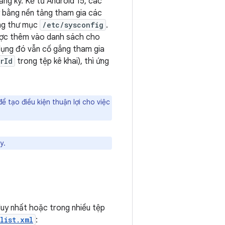
ng ký. Kể từ Android 15, các
ý bằng nền tảng tham gia các
ong thư mục
/etc/sysconfig
.
ược thêm vào danh sách cho
dụng đó vẫn cố gắng tham gia
rId
trong tệp kê khai), thì ứng
 tạo điều kiện thuận lợi cho việc
y.
uy nhất hoặc trong nhiều tệp
list.xml
: