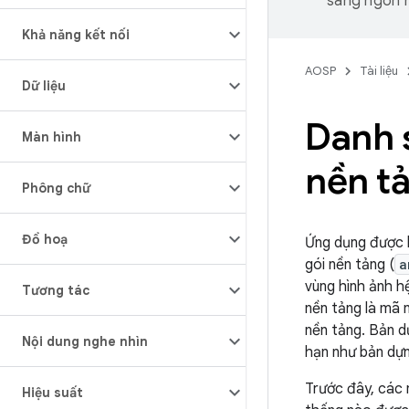
sang ngôn n
Khả năng kết nối
AOSP
Tài liệu
Dữ liệu
Danh 
Màn hình
nền t
Phông chữ
Đồ hoạ
Ứng dụng được k
gói nền tảng (
a
vùng hình ảnh h
Tương tác
nền tảng là mã 
nền tảng. Bản d
Nội dung nghe nhìn
hạn như bản dự
Trước đây, các n
Hiệu suất