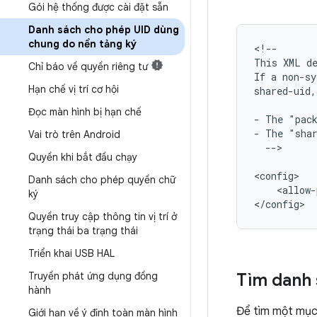
Gói hệ thống được cài đặt sẵn
Danh sách cho phép UID dùng
chung do nền tảng ký
<!--

This
XML
d
Chỉ báo về quyền riêng tư
If
a
non-sy
Hạn chế vị trí cơ hội
shared-uid,
Đọc màn hình bị hạn chế
-
The
"pac
-
The
"sha
Vai trò trên Android
-->

Quyền khi bắt đầu chạy
Danh sách cho phép quyền chữ
<allow-
ký
Quyền truy cập thông tin vị trí ở
trạng thái ba trạng thái
Triển khai USB HAL
Truyền phát ứng dụng đồng
Tìm danh 
hành
Để tìm một mục 
Giới hạn về ý định toàn màn hình