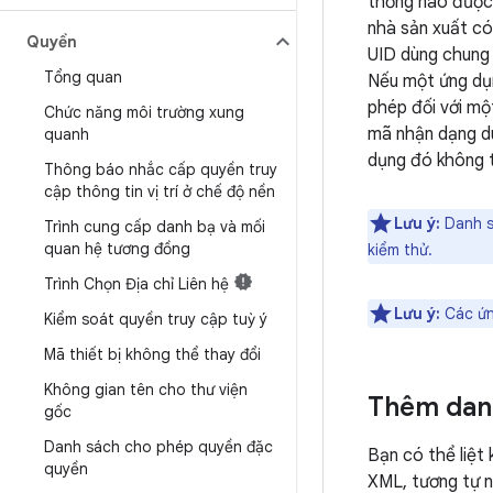
thống nào được 
nhà sản xuất có
Quyền
UID dùng chung
Tổng quan
Nếu một ứng dụ
phép đối với mộ
Chức năng môi trường xung
mã nhận dạng du
quanh
dụng đó không t
Thông báo nhắc cấp quyền truy
cập thông tin vị trí ở chế độ nền
Lưu ý:
Danh sá
Trình cung cấp danh bạ và mối
quan hệ tương đồng
kiểm thử.
Trình Chọn Địa chỉ Liên hệ
Lưu ý:
Các ứn
Kiểm soát quyền truy cập tuỳ ý
Mã thiết bị không thể thay đổi
Không gian tên cho thư viện
Thêm dan
gốc
Danh sách cho phép quyền đặc
Bạn có thể liệt
quyền
XML, tương tự 