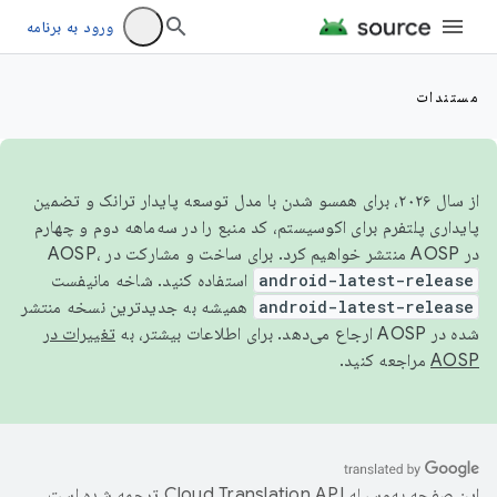
ورود به برنامه
مستندات
از سال ۲۰۲۶، برای همسو شدن با مدل توسعه پایدار ترانک و تضمین
پایداری پلتفرم برای اکوسیستم، کد منبع را در سه‌ماهه دوم و چهارم
در AOSP منتشر خواهیم کرد. برای ساخت و مشارکت در AOSP،
android-latest-release
استفاده کنید. شاخه مانیفست
android-latest-release
همیشه به جدیدترین نسخه منتشر
شده در AOSP ارجاع می‌دهد. برای اطلاعات بیشتر، به
تغییرات در
AOSP
مراجعه کنید.
این صفحه به‌وسیله
ترجمه شده است.