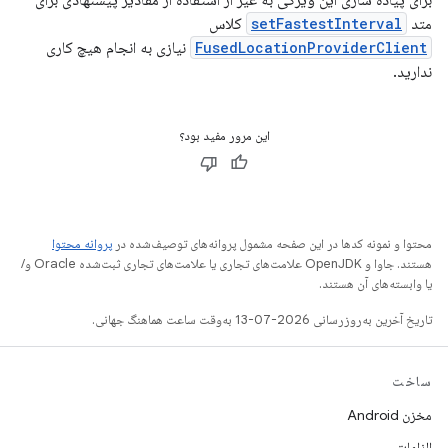
برای پیاده سازی این ویژگی به غیر از استفاده از مقادیر پیشنهادی برای
متد
setFastestInterval
کلاس
FusedLocationProviderClient
نیازی به انجام هیچ کاری
ندارید.
این مرور مفید بود؟
محتوا و نمونه کدها در این صفحه مشمول پروانه‌های توصیف‌شده در
پروانه محتوا
هستند. جاوا و OpenJDK علامت‌های تجاری یا علامت‌های تجاری ثبت‌شده Oracle و/
یا وابسته‌های آن هستند.
تاریخ آخرین به‌روزرسانی 2026-07-13 به‌وقت ساعت هماهنگ جهانی.
ساخت
مخزن Android
الزامات