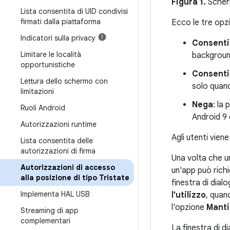
Figura 1.
Scherm
Lista consentita di UID condivisi
firmati dalla piattaforma
Ecco le tre opzi
Indicatori sulla privacy
Consenti
Limitare le località
background
opportunistiche
Consenti 
Lettura dello schermo con
solo quand
limitazioni
Nega
: la
Ruoli Android
Android 9 
Autorizzazioni runtime
Agli utenti vien
Lista consentita delle
autorizzazioni di firma
Una volta che u
Autorizzazioni di accesso
un'app può rich
alla posizione di tipo Tristate
finestra di dial
Implementa HAL USB
l'utilizzo
, quan
l'opzione
Manti
Streaming di app
complementari
La finestra di d