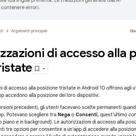
lla tua lingua preferita. Le traduzioni generate dall'AI
contenere errori.
ti
Argomenti principali
Que
zzazioni di accesso alla 
ristate
i di accesso alla posizione tristate in Android 10 offrono agli 
pp accedono alla posizione dei loro dispositivi.
versioni precedenti, gli utenti facevano scelte permanenti qua
app. Potevano scegliere tra
Nega
o
Consenti
, quest'ultimo co
 piano e in background). Le autorizzazioni di accesso alla posi
nti tre opzioni per consentire a un'app di accedere alla posizione