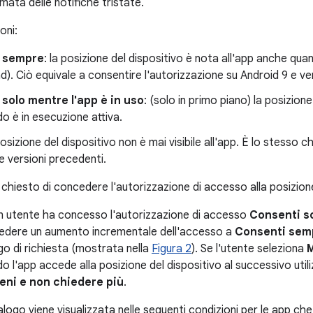
ata delle notifiche tristate.
oni:
 sempre
: la posizione del dispositivo è nota all'app anche qua
). Ciò equivale a consentire l'autorizzazione su Android 9 e ve
solo mentre l'app è in uso
: (solo in primo piano) la posizione 
o è in esecuzione attiva.
 posizione del dispositivo non è mai visibile all'app. È lo stesso 
e versioni precedenti.
e chiesto di concedere l'autorizzazione di accesso alla posizion
n utente ha concesso l'autorizzazione di accesso
Consenti so
iedere un aumento incrementale dell'accesso a
Consenti sem
ogo di richiesta (mostrata nella
Figura 2
). Se l'utente seleziona
M
do l'app accede alla posizione del dispositivo al successivo utiliz
eni e non chiedere più
.
ialogo viene visualizzata nelle seguenti condizioni per le app 