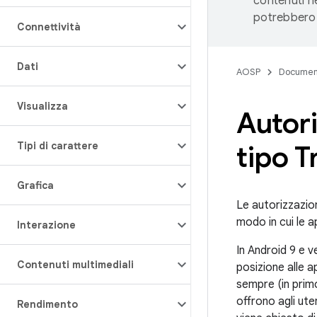
contenuti ne
potrebbero 
Connettività
Dati
AOSP
Documen
Visualizza
Autori
Tipi di carattere
tipo T
Grafica
Le autorizzazion
modo in cui le a
Interazione
In Android 9 e 
Contenuti multimediali
posizione alle 
sempre (in primo
offrono agli ute
Rendimento