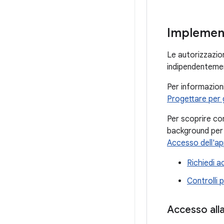
Implemen
Le autorizzazion
indipendentemen
Per informazioni
Progettare per g
Per scoprire com
background per 
Accesso dell'app
Richiedi a
Controlli p
Accesso all