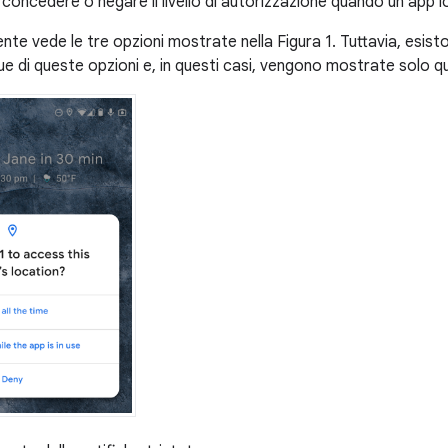
 concedere o negare il livello di autorizzazione quando un'app lo
ente vede le tre opzioni mostrate nella Figura 1. Tuttavia, esist
ue di queste opzioni e, in questi casi, vengono mostrate solo q