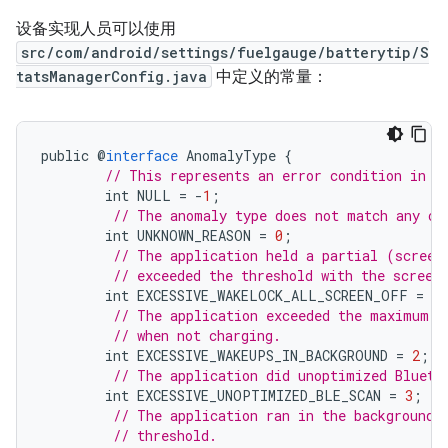
设备实现人员可以使用
src/com/android/settings/fuelgauge/batterytip/S
tatsManagerConfig.java
中定义的常量：
public
@
interface
AnomalyType
{
// This represents an error condition in t
int
NULL
=
-
1
;
// The anomaly type does not match any ot
int
UNKNOWN_REASON
=
0
;
// The application held a partial (screen
// exceeded the threshold with the screen
int
EXCESSIVE_WAKELOCK_ALL_SCREEN_OFF
=
1
// The application exceeded the maximum n
// when not charging.
int
EXCESSIVE_WAKEUPS_IN_BACKGROUND
=
2
;
// The application did unoptimized Blueto
int
EXCESSIVE_UNOPTIMIZED_BLE_SCAN
=
3
;
// The application ran in the background 
// threshold.