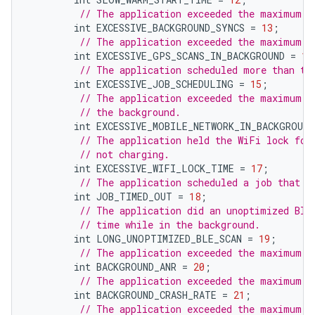
// The application exceeded the maximum n
int
EXCESSIVE_BACKGROUND_SYNCS
=
13
;
// The application exceeded the maximum n
int
EXCESSIVE_GPS_SCANS_IN_BACKGROUND
=
14
// The application scheduled more than th
int
EXCESSIVE_JOB_SCHEDULING
=
15
;
// The application exceeded the maximum a
// the background.
int
EXCESSIVE_MOBILE_NETWORK_IN_BACKGROUND
// The application held the WiFi lock for
// not charging.
int
EXCESSIVE_WIFI_LOCK_TIME
=
17
;
// The application scheduled a job that r
int
JOB_TIMED_OUT
=
18
;
// The application did an unoptimized Blu
// time while in the background.
int
LONG_UNOPTIMIZED_BLE_SCAN
=
19
;
// The application exceeded the maximum A
int
BACKGROUND_ANR
=
20
;
// The application exceeded the maximum c
int
BACKGROUND_CRASH_RATE
=
21
;
// The application exceeded the maximum A