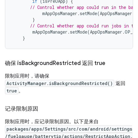
if
(
isPreOApp
)
{
// Control whether app could run in the bac
mAppOpsManager
.
setMode
(
AppOpsManager
.
O
}
// Control whether app could run jobs in th
mAppOpsManager
.
setMode
(
AppOpsManager
.
OP_RU
}
确保 is
Background
Restricted 返回 true
限制应用时，请确保
ActivityManager.isBackgroundRestricted()
返回
true
。
记录限制原因
限制应用时，应记录限制原因。以下是来自
packages/apps/Settings/src/com/android/settings
/fuelgauge/batterytip/actions/RestrictAppAction.