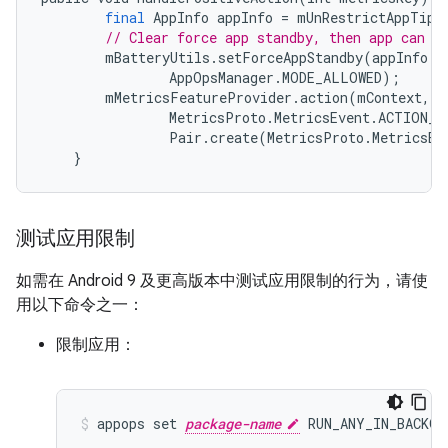
final
AppInfo
appInfo
=
mUnRestrictAppTip
.
// Clear force app standby, then app can r
mBatteryUtils
.
setForceAppStandby
(
appInfo
.
u
AppOpsManager
.
MODE_ALLOWED
);
mMetricsFeatureProvider
.
action
(
mContext
,
MetricsProto
.
MetricsEvent
.
ACTION_T
Pair
.
create
(
MetricsProto
.
MetricsEv
}
测试应用限制
如需在 Android 9 及更高版本中测试应用限制的行为，请使
用以下命令之一：
限制应用：
appops set 
package-name
 RUN_ANY_IN_BACKGR