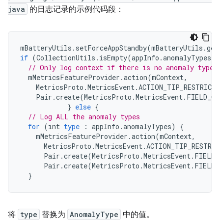
java
的日志记录的示例代码段：
mBatteryUtils
.
setForceAppStandby
(
mBatteryUtils
.
get
if
(
CollectionUtils
.
isEmpty
(
appInfo
.
anomalyTypes
))
// Only log context if there is no anomaly type
mMetricsFeatureProvider
.
action
(
mContext
,
MetricsProto
.
MetricsEvent
.
ACTION_TIP_RESTRICT
Pair
.
create
(
MetricsProto
.
MetricsEvent
.
FIELD_CO
}
else
{
// Log ALL the anomaly types
for
(
int
type
:
appInfo
.
anomalyTypes
)
{
mMetricsFeatureProvider
.
action
(
mContext
,
MetricsProto
.
MetricsEvent
.
ACTION_TIP_RESTRI
Pair
.
create
(
MetricsProto
.
MetricsEvent
.
FIELD_
Pair
.
create
(
MetricsProto
.
MetricsEvent
.
FIELD_
}
将
type
替换为
AnomalyType
中的值。