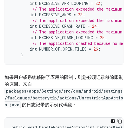
int
EXCESSIVE_ANR_LOOPING
=
22
;
// The application exceeded the maximum A
int
EXCESSIVE_ANRS
=
23
;
// The application exceeded the maximum c
int
EXCESSIVE_CRASH_RATE
=
24
;
// The application exceeded the maximum c
int
EXCESSIVE_CRASH_LOOPING
=
25
;
// The application crashed because no mor
int
NUMBER_OF_OPEN_FILES
=
26
;
}
如果用户或系统移除了应用的限制，则您必须记录移除限制
的原因。来自
packages/apps/Settings/src/com/android/settings
/fuelgauge/batterytip/actions/UnrestrictAppActio
n.java
的日志记录的示例代码段：
public
void
handlePositiveAction
(
int
metricsKey
)
{