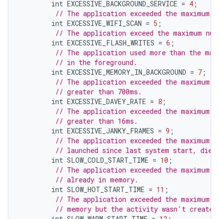
int
EXCESSIVE_BACKGROUND_SERVICE
=
4
;
// The application exceeded the maximum n
int
EXCESSIVE_WIFI_SCAN
=
5
;
// The application exceed the maximum num
int
EXCESSIVE_FLASH_WRITES
=
6
;
// The application used more than the max
// in the foreground.
int
EXCESSIVE_MEMORY_IN_BACKGROUND
=
7
;
// The application exceeded the maximum p
// greater than 700ms.
int
EXCESSIVE_DAVEY_RATE
=
8
;
// The application exceeded the maximum p
// greater than 16ms.
int
EXCESSIVE_JANKY_FRAMES
=
9
;
// The application exceeded the maximum c
// launched since last system start, died
int
SLOW_COLD_START_TIME
=
10
;
// The application exceeded the maximum h
// already in memory.
int
SLOW_HOT_START_TIME
=
11
;
// The application exceeded the maximum w
// memory but the activity wasn't created
int
SLOW_WARM_START_TIME
=
12
;