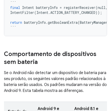
```
final
Intent
batteryInfo
=
registerReceiver
(
null
,
IntentFilter
(
Intent
.
ACTION_BATTERY_CHANGED
));
return
batteryInfo
.
getBooleanExtra
(
BatteryManager
.
```
Comportamento de dispositivos
sem bateria
Se o Android não detectar um dispositivo de bateria para
seu produto, os seguintes valores padrão relacionados à
bateria serão usados. Os padrões mudaram na versão do
Android 9. Esta tabela mostra as diferenças.
Android 9 e
Android 8.1 e