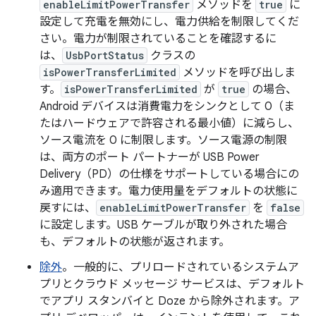
enableLimitPowerTransfer
メソッドを
true
に
設定して充電を無効にし、電力供給を制限してくだ
さい。電力が制限されていることを確認するに
は、
UsbPortStatus
クラスの
isPowerTransferLimited
メソッドを呼び出しま
す。
isPowerTransferLimited
が
true
の場合、
Android デバイスは消費電力をシンクとして 0（ま
たはハードウェアで許容される最小値）に減らし、
ソース電流を 0 に制限します。ソース電源の制限
は、両方のポート パートナーが USB Power
Delivery（PD）の仕様をサポートしている場合にの
み適用できます。電力使用量をデフォルトの状態に
戻すには、
enableLimitPowerTransfer
を
false
に設定します。USB ケーブルが取り外された場合
も、デフォルトの状態が返されます。
除外
。一般的に、プリロードされているシステムア
プリとクラウド メッセージ サービスは、デフォルト
でアプリ スタンバイと Doze から除外されます。ア