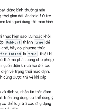
hoạt động bình thường) nếu
thời gian dài. Android 7.0 trở
ơn khi người dùng tắt màn hình
hi thực hiện sao lưu hoặc khôi
lớp
UsbPort
thành
true
để
n chế, hãy gọi phương thức
sferLimited
là
true
, thiết bị
 có thể mà phần cứng cho phép)
 nguồn điện khi cả hai đối tác
điện về trạng thái mặc định,
nh cũng được trả về khi cáp
 và dịch vụ nhắn tin trên đám
 triển ứng dụng có thể dùng ý
 có thể loại trừ các ứng dụng