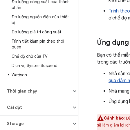
khỏi chế đ
Đo lường công suất của thành
phần
Trình theo
Đo lường nguồn điện của thiết
ở chế độ 
bị
Đo lường giá trị công suất
Ứng dụng
Trình tiết kiệm pin theo thói
quen
Bạn có thể miễn
Chế độ chờ của TV
trong các trườn
Dịch vụ System
Suspend
Nhà sản x
Wattson
qua đám m
Nhà mạng 
Thời gian chạy
Ứng dụng 
Cài đặt
Cảnh báo:
Đừ
Storage
sẽ làm giảm lợi 