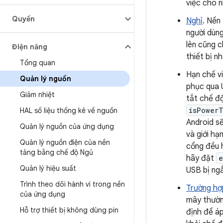
việc cho 
Quyền
Nghỉ
. Nền
người dùng
lên cũng 
Điện năng
thiết bị n
Tổng quan
Hạn chế vi
Quản lý nguồn
phục qua 
Giảm nhiệt
tắt chế độ
isPowerT
HAL số liệu thống kê về nguồn
Android s
Quản lý nguồn của ứng dụng
và giới hạ
Quản lý nguồn điện của nền
cổng đều 
tảng bằng chế độ Ngủ
hãy đặt
e
Quản lý hiệu suất
USB bị ngắ
Trình theo dõi hành vi trong nền
Trường hợ
của ứng dụng
mây thườn
Hỗ trợ thiết bị không dùng pin
định để áp