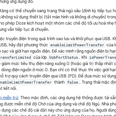
những ứng dụng đó.
 tảng có thể chuyển sang trạng thái ngủ sâu (định kỳ tiếp tục 
 không sử dụng thiết bị (tắt màn hình và không di chuyển) trong 
cho phép Doze kích hoạt một nhóm các chế độ tối ưu hoá nhẹ h
hưng vẫn tiếp tục di chuyển.
ệc truyền điện trong quá trình sao lưu và khôi phục qua USB. K
USB, hãy đặt phương thức
enableLimitPowerTransfer
của 
 sạc và giới hạn nguồn điện. Để xác minh rằng nguồn điện bị hạ
ransferLimited
của lớp
UsbPortStatus
. Khi
isPowerTran
ẽ giảm mức tiêu thụ điện năng xuống 0 (hoặc giá trị thấp nhất
n dòng điện nguồn ở mức 0. Bạn chỉ có thể thực thi việc giới hạn
hỗ trợ quy cách truyền điện qua USB (PD). Để đưa mức sử dụng 
nableLimitPowerTransfer
thành
false
. Trạng thái mặc đị
t kết nối.
p miễn trừ
. Theo mặc định, các ứng dụng hệ thống được tải sẵn
g được miễn chế độ Chờ của ứng dụng và chế độ Ngủ. Nhà phát
 dụng các chế độ cài đặt này cho ứng dụng của họ. Người dùng