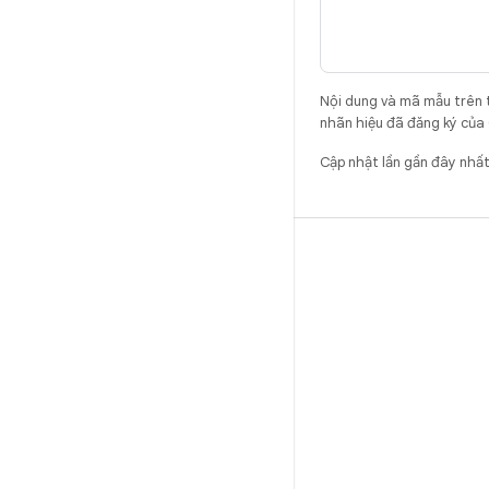
Nội dung và mã mẫu trên 
nhãn hiệu đã đăng ký của 
Cập nhật lần gần đây nhấ
BẢN DỰNG
Vị trí lưu trữ mã Android
Yêu cầu
Cách tải mã xuống
Xem trước mã nhị phân
Phiên bản gốc
Tệp nhị phân của trình điều khiển