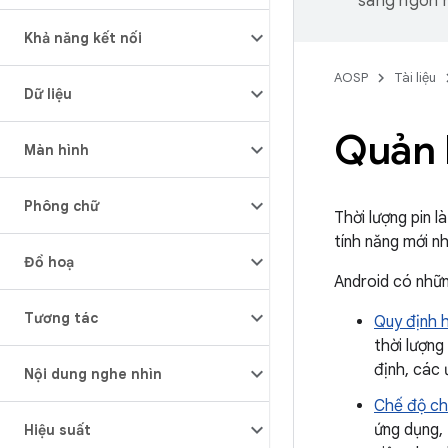
sang ngôn n
Khả năng kết nối
AOSP
Tài liệu
Dữ liệu
Quản 
Màn hình
Phông chữ
Thời lượng pin l
tính năng mới nh
Đồ hoạ
Android có những
Tương tác
Quy định h
thời lượng
định, các 
Nội dung nghe nhìn
Chế độ ch
ứng dụng,
Hiệu suất