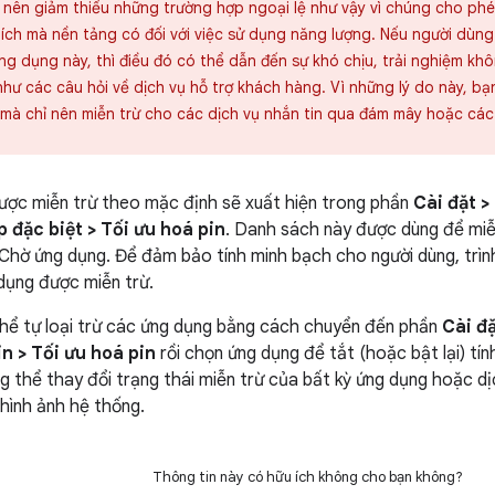
n nên giảm thiểu những trường hợp ngoại lệ như vậy vì chúng cho ph
 ích mà nền tảng có đối với việc sử dụng năng lượng. Nếu người dùng
g dụng này, thì điều đó có thể dẫn đến sự khó chịu, trải nghiệm khô
hư các câu hỏi về dịch vụ hỗ trợ khách hàng. Vì những lý do này, b
mà chỉ nên miễn trừ cho các dịch vụ nhắn tin qua đám mây hoặc cá
ược miễn trừ theo mặc định sẽ xuất hiện trong phần
Cài đặt >
 đặc biệt > Tối ưu hoá pin
. Danh sách này được dùng để miễ
Chờ ứng dụng. Để đảm bảo tính minh bạch cho người dùng, trìn
dụng được miễn trừ.
hể tự loại trừ các ứng dụng bằng cách chuyển đến phần
Cài đ
in > Tối ưu hoá pin
rồi chọn ứng dụng để tắt (hoặc bật lại) tín
g thể thay đổi trạng thái miễn trừ của bất kỳ ứng dụng hoặc d
hình ảnh hệ thống.
Thông tin này có hữu ích không cho bạn không?