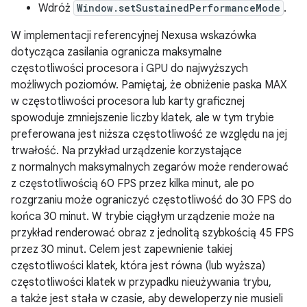
Wdróż
Window.setSustainedPerformanceMode
.
W implementacji referencyjnej Nexusa wskazówka
dotycząca zasilania ogranicza maksymalne
częstotliwości procesora i GPU do najwyższych
możliwych poziomów. Pamiętaj, że obniżenie paska MAX
w częstotliwości procesora lub karty graficznej
spowoduje zmniejszenie liczby klatek, ale w tym trybie
preferowana jest niższa częstotliwość ze względu na jej
trwałość. Na przykład urządzenie korzystające
z normalnych maksymalnych zegarów może renderować
z częstotliwością 60 FPS przez kilka minut, ale po
rozgrzaniu może ograniczyć częstotliwość do 30 FPS do
końca 30 minut. W trybie ciągłym urządzenie może na
przykład renderować obraz z jednolitą szybkością 45 FPS
przez 30 minut. Celem jest zapewnienie takiej
częstotliwości klatek, która jest równa (lub wyższa)
częstotliwości klatek w przypadku nieużywania trybu,
a także jest stała w czasie, aby deweloperzy nie musieli