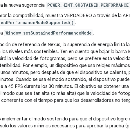
a la nueva sugerencia
POWER_HINT_SUSTAINED_PERFORMANCE
arar la compatibilidad, muestra VERDADERO a través de la API
inedPerformanceModeSupported()
.
ta
Window.setSustainedPerformanceMode
.
ación de referencia de Nexus, la sugerencia de energía limita l
 los niveles más sostenibles. Ten en cuenta que bajar la barra
uirá la velocidad de fotogramas, pero se prefiere esta veloci
tenibilidad. Por ejemplo, un dispositivo que usa relojes máximo
unos minutos, pero después de que el dispositivo se calienta, 
 minutos. Cuando se usa el modo sostenido, el dispositivo puede
 a 45 FPS durante los 30 minutos. El objetivo es obtener un
l modo que sea tan alta (o más alta) que la velocidad de foto
coherente con el tiempo para que los desarrolladores no teng
mplementar el modo sostenido para que el dispositivo logre 
 solo los valores mínimos necesarios para aprobar la prueba (p.ej