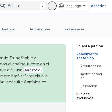
/
Acceder
s Android
Automotive
Referencia
En esta página
Rendimiento
mado Trunk Stable y
sostenido
emos el código fuente en el
Arquitectura
uir a él, usa
android-
Implementaci
empre hará referencia a la
ón
ión, consulta
Cambios en
Validación
Núcleos
exclusivos