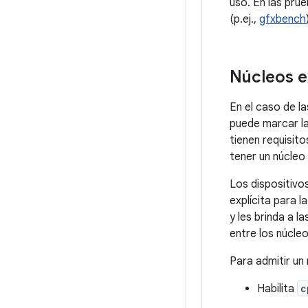
uso. En las pru
(p.ej.,
gfxbench
Núcleos e
En el caso de l
puede marcar la
tienen requisit
tener un núcleo
Los dispositivo
explícita para l
y les brinda a 
entre los núcle
Para admitir un 
Habilita
c