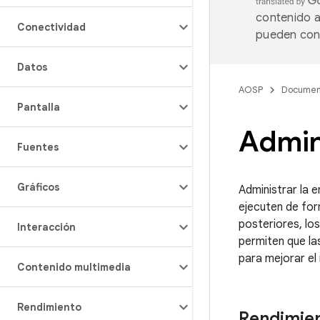
contenido a
Conectividad
pueden cont
Datos
AOSP
Documen
Pantalla
Admin
Fuentes
Gráficos
Administrar la e
ejecuten de for
posteriores, lo
Interacción
permiten que la
para mejorar el
Contenido multimedia
Rendimiento
Rendimien