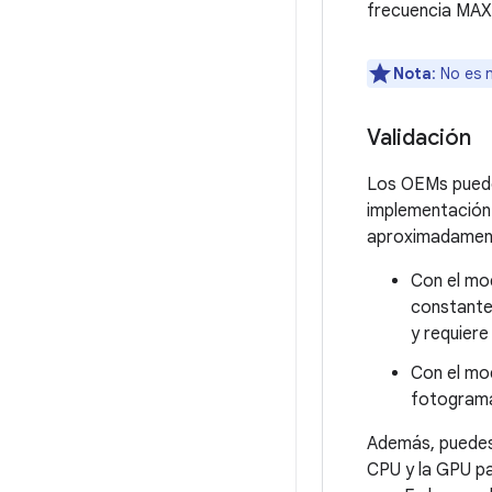
frecuencia MAX 
Nota
: No es 
Validación
Los OEMs pueden
implementación 
aproximadamente
Con el mo
constante 
y requiere
Con el mod
fotogramas
Además, puedes 
CPU y la GPU pa