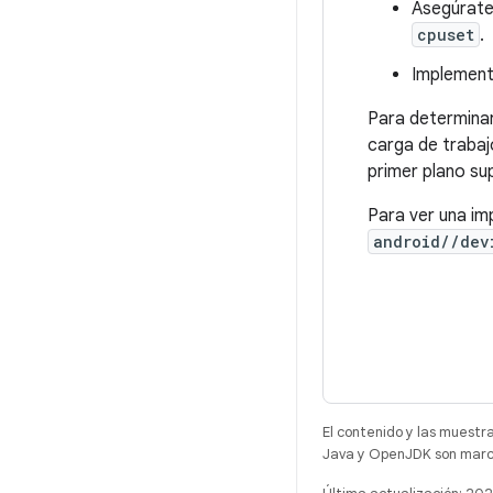
Asegúrate 
cpuset
.
Implementa
Para determina
carga de trabaj
primer plano su
Para ver una im
android//dev
El contenido y las muestr
Java y OpenJDK son marca