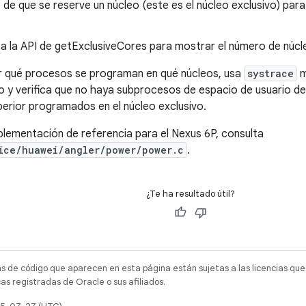
de que se reserve un núcleo (este es el núcleo exclusivo) par
 la API de getExclusiveCores para mostrar el número de núcle
r qué procesos se programan en qué núcleos, usa
systrace
m
o y verifica que no haya subprocesos de espacio de usuario de
perior programados en el núcleo exclusivo.
plementación de referencia para el Nexus 6P, consulta
ice/huawei/angler/power/power.c
.
¿Te ha resultado útil?
as de código que aparecen en esta página están sujetas a las licencias que
s registradas de Oracle o sus afiliados.