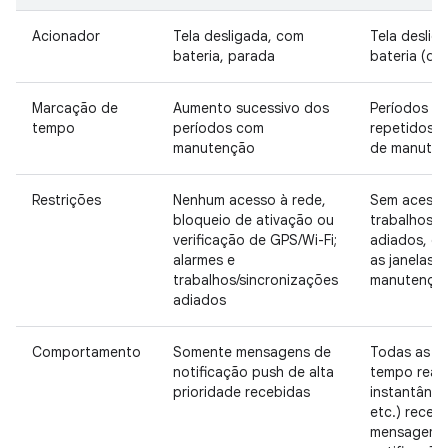
Acionador
Tela desligada, com
Tela deslig
bateria, parada
bateria (d
Marcação de
Aumento sucessivo dos
Períodos de
tempo
períodos com
repetidos c
manutenção
de manute
Restrições
Nenhum acesso à rede,
Sem acesso
bloqueio de ativação ou
trabalhos/s
verificação de GPS/Wi-Fi;
adiados, ex
alarmes e
as janelas 
trabalhos/sincronizações
manutençã
adiados
Comportamento
Somente mensagens de
Todas as m
notificação push de alta
tempo real
prioridade recebidas
instantânea
etc.) recebi
mensagem 