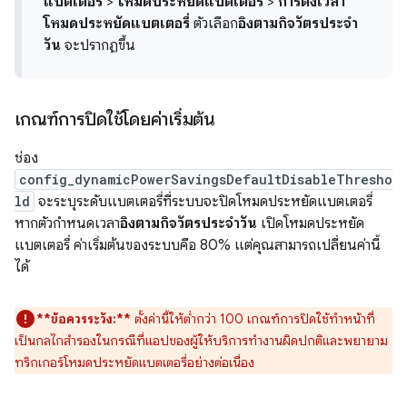
แบตเตอรี่
>
โหมดประหยัดแบตเตอรี่
>
การตั้งเวลา
โหมดประหยัดแบตเตอรี่
ตัวเลือก
อิงตามกิจวัตรประจำ
วัน
จะปรากฏขึ้น
เกณฑ์การปิดใช้โดยค่าเริ่มต้น
ช่อง
config_dynamicPowerSavingsDefaultDisableThresho
ld
จะระบุระดับแบตเตอรี่ที่ระบบจะปิดโหมดประหยัดแบตเตอรี่
หากตัวกำหนดเวลา
อิงตามกิจวัตรประจำวัน
เปิดโหมดประหยัด
แบตเตอรี่ ค่าเริ่มต้นของระบบคือ 80% แต่คุณสามารถเปลี่ยนค่านี้
ได้
**ข้อควรระวัง:**
ตั้งค่านี้ให้ต่ำกว่า 100 เกณฑ์การปิดใช้ทำหน้าที่
เป็นกลไกสำรองในกรณีที่แอปของผู้ให้บริการทำงานผิดปกติและพยายาม
ทริกเกอร์โหมดประหยัดแบตเตอรี่อย่างต่อเนื่อง