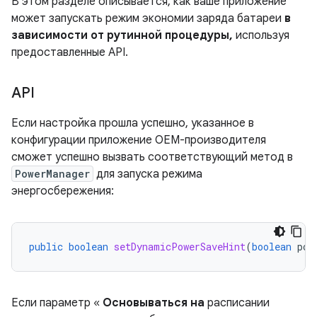
В этом разделе описывается, как ваше приложение
может запускать режим экономии заряда батареи
в
зависимости от рутинной процедуры,
используя
предоставленные API.
API
Если настройка прошла успешно, указанное в
конфигурации приложение OEM-производителя
сможет успешно вызвать соответствующий метод в
PowerManager
для запуска режима
энергосбережения:
public
boolean
setDynamicPowerSaveHint
(
boolean
pow
Если параметр «
Основываться на
расписании