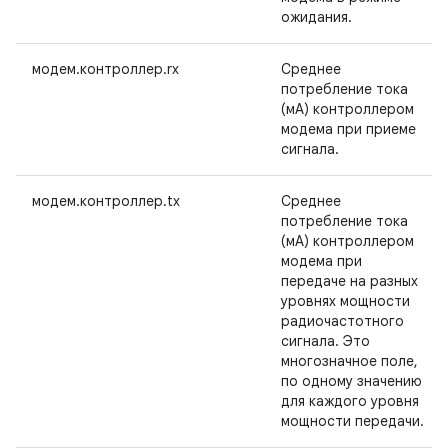
ожидания.
модем.контроллер.rx
Среднее
потребление тока
(мА) контроллером
модема при приеме
сигнала.
модем.контроллер.tx
Среднее
потребление тока
(мА) контроллером
модема при
передаче на разных
уровнях мощности
радиочастотного
сигнала. Это
многозначное поле,
по одному значению
для каждого уровня
мощности передачи.