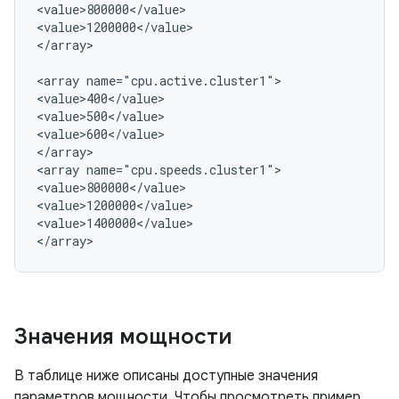
<value>800000</value>

<value>1200000</value>

</array>

<array name="cpu.active.cluster1">

<value>400</value>

<value>500</value>

<value>600</value>

</array>

<array name="cpu.speeds.cluster1">

<value>800000</value>

<value>1200000</value>

<value>1400000</value>

Значения мощности
В таблице ниже описаны доступные значения
параметров мощности. Чтобы просмотреть пример