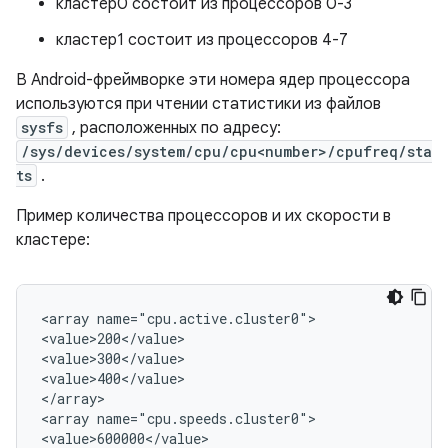
кластер0 состоит из процессоров 0-3
кластер1 состоит из процессоров 4-7
В Android-фреймворке эти номера ядер процессора
используются при чтении статистики из файлов
sysfs
, расположенных по адресу:
/sys/devices/system/cpu/cpu<number>/cpufreq/sta
ts
.
Пример количества процессоров и их скорости в
кластере:
<array name="cpu.active.cluster0">

<value>200</value>

<value>300</value>

<value>400</value>

</array>

<array name="cpu.speeds.cluster0">

<value>600000</value>
