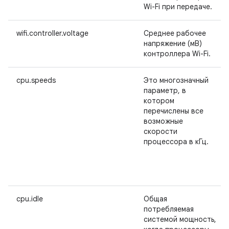
Wi-Fi при передаче.
wifi.controller.voltage
Среднее рабочее
напряжение (мВ)
контроллера Wi-Fi.
cpu.speeds
Это многозначный
параметр, в
котором
перечислены все
возможные
скорости
процессора в кГц.
cpu.idle
Общая
потребляемая
системой мощность,